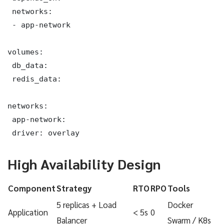
 networks:

 - app-network

volumes:

 db_data:

 redis_data:

networks:

 app-network:

 driver: overlay
High Availability Design
Component
Strategy
RTO
RPO
Tools
5 replicas + Load
Docker
Application
< 5s
0
Balancer
Swarm / K8s