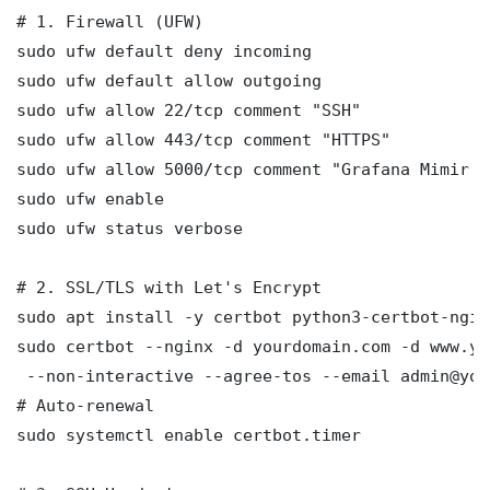
# 1. Firewall (UFW)

sudo ufw default deny incoming

sudo ufw default allow outgoing

sudo ufw allow 22/tcp comment "SSH"

sudo ufw allow 443/tcp comment "HTTPS"

sudo ufw allow 5000/tcp comment "Grafana Mimir M
sudo ufw enable

sudo ufw status verbose

# 2. SSL/TLS with Let's Encrypt

sudo apt install -y certbot python3-certbot-nginx
sudo certbot --nginx -d yourdomain.com -d www.yo
 --non-interactive --agree-tos --email admin@you
# Auto-renewal

sudo systemctl enable certbot.timer
