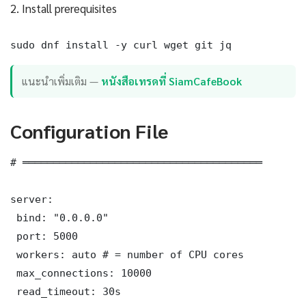
2. Install prerequisites
sudo dnf install -y curl wget git jq
แนะนำเพิ่มเติม —
หนังสือเทรดที่ SiamCafeBook
Configuration File
# ═══════════════════════════════════════

server:

 bind: "0.0.0.0"

 port: 5000

 workers: auto # = number of CPU cores

 max_connections: 10000

 read_timeout: 30s
