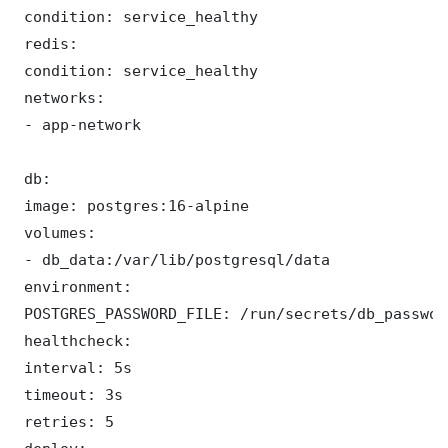
 condition: service_healthy

 redis:

 condition: service_healthy

 networks:

 - app-network

 db:

 image: postgres:16-alpine

 volumes:

 - db_data:/var/lib/postgresql/data

 environment:

 POSTGRES_PASSWORD_FILE: /run/secrets/db_password
 healthcheck:

 interval: 5s

 timeout: 3s

 retries: 5
