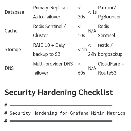
Primary-Replica +
<
Patroni /
Database
< 1s
Auto-failover
30s
PgBouncer
Redis Sentinel /
<
Redis
Cache
N/A
Cluster
10s
Sentinel
RAID 10 + Daily
<
restic /
Storage
< 1h
backup to S3
24h
borgbackup
Multi-provider DNS
<
CloudFlare +
DNS
N/A
failover
60s
Route53
Security Hardening Checklist
# ═══════════════════════════════════════

# Security Hardening for Grafana Mimir Metrics B
# ═══════════════════════════════════════
