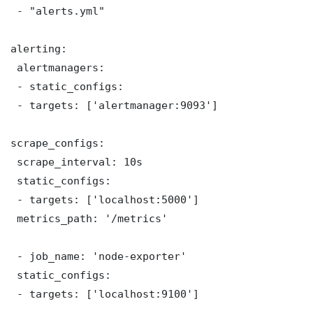
 - "alerts.yml"

alerting:

 alertmanagers:

 - static_configs:

 - targets: ['alertmanager:9093']

scrape_configs:

 scrape_interval: 10s

 static_configs:

 - targets: ['localhost:5000']

 metrics_path: '/metrics'

 - job_name: 'node-exporter'

 static_configs:

 - targets: ['localhost:9100']
