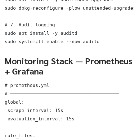
sudo dpkg-reconfigure -plow unattended-upgrades

# 7. Audit logging

sudo apt install -y auditd

sudo systemctl enable --now auditd
Monitoring Stack — Prometheus
+ Grafana
# prometheus.yml

# ═══════════════════════════════════════

global:

 scrape_interval: 15s

 evaluation_interval: 15s

rule_files:
