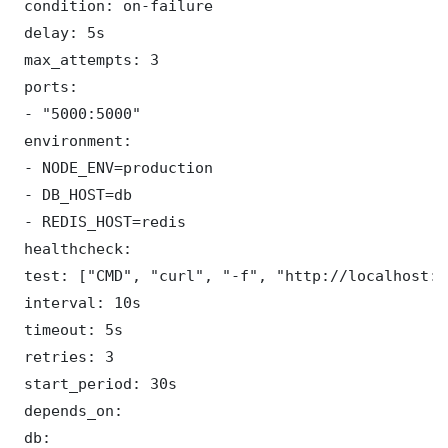
 condition: on-failure

 delay: 5s

 max_attempts: 3

 ports:

 - "5000:5000"

 environment:

 - NODE_ENV=production

 - DB_HOST=db

 - REDIS_HOST=redis

 healthcheck:

 test: ["CMD", "curl", "-f", "http://localhost:5
 interval: 10s

 timeout: 5s

 retries: 3

 start_period: 30s

 depends_on:

 db:
