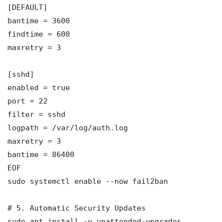
[DEFAULT]

bantime = 3600

findtime = 600

maxretry = 3

[sshd]

enabled = true

port = 22

filter = sshd

logpath = /var/log/auth.log

maxretry = 3

bantime = 86400

EOF

sudo systemctl enable --now fail2ban

# 5. Automatic Security Updates

sudo apt install -y unattended-upgrades
