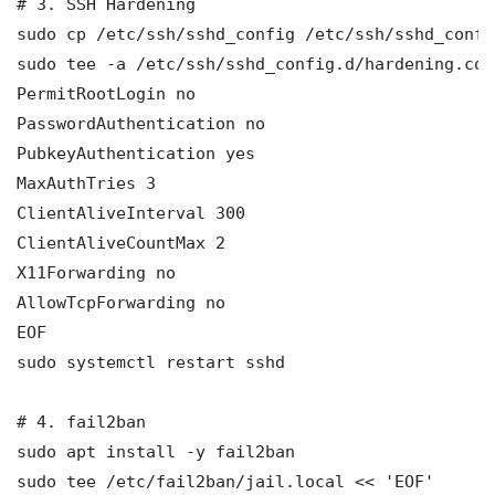
# 3. SSH Hardening

sudo cp /etc/ssh/sshd_config /etc/ssh/sshd_config
sudo tee -a /etc/ssh/sshd_config.d/hardening.con
PermitRootLogin no

PasswordAuthentication no

PubkeyAuthentication yes

MaxAuthTries 3

ClientAliveInterval 300

ClientAliveCountMax 2

X11Forwarding no

AllowTcpForwarding no

EOF

sudo systemctl restart sshd

# 4. fail2ban

sudo apt install -y fail2ban

sudo tee /etc/fail2ban/jail.local << 'EOF'
