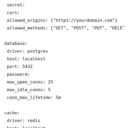
 secret: 

 cors:

 allowed_origins: ["https://yourdomain.com"]

 allowed_methods: ["GET", "POST", "PUT", "DELETE"
database:

 driver: postgres

 host: localhost

 port: 5432

 password: 

 max_open_conns: 25

 max_idle_conns: 5

 conn_max_lifetime: 5m

cache:

 driver: redis
