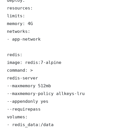
 deploy:

 resources:

 limits:

 memory: 4G

 networks:

 - app-network

 redis:

 image: redis:7-alpine

 command: >

 redis-server

 --maxmemory 512mb

 --maxmemory-policy allkeys-lru

 --appendonly yes

 --requirepass 

 volumes:

 - redis_data:/data
