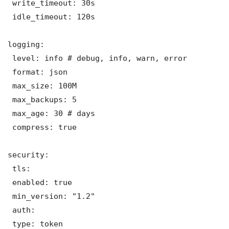
 write_timeout: 30s

 idle_timeout: 120s

logging:

 level: info # debug, info, warn, error

 format: json

 max_size: 100M

 max_backups: 5

 max_age: 30 # days

 compress: true

security:

 tls:

 enabled: true

 min_version: "1.2"

 auth:

 type: token
