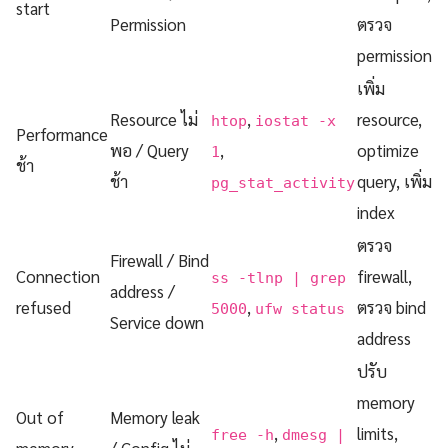
start
Permission
ตรวจ
permission
เพิ่ม
Resource ไม่
,
resource,
htop
iostat -x
Performance
พอ / Query
,
optimize
1
ช้า
ช้า
query, เพิ่ม
pg_stat_activity
index
ตรวจ
Firewall / Bind
Connection
firewall,
ss -tlnp | grep
address /
refused
,
ตรวจ bind
5000
ufw status
Service down
address
ปรับ
memory
Out of
Memory leak
,
limits,
free -h
dmesg |
memory
/ Config ไม่