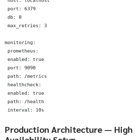
 host: localhost

 port: 6379

 db: 0

 max_retries: 3

monitoring:

 prometheus:

 enabled: true

 port: 9090

 path: /metrics

 healthcheck:

 enabled: true

 path: /health

 interval: 10s
Production Architecture — High
Availability Setup