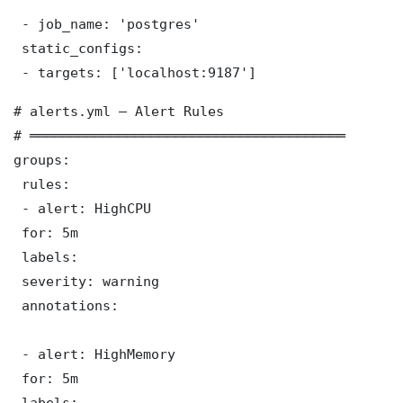
 - job_name: 'postgres'

 static_configs:

 - targets: ['localhost:9187']
# alerts.yml — Alert Rules

# ═══════════════════════════════════════

groups:

 rules:

 - alert: HighCPU

 for: 5m

 labels:

 severity: warning

 annotations:

 - alert: HighMemory

 for: 5m

 labels:
