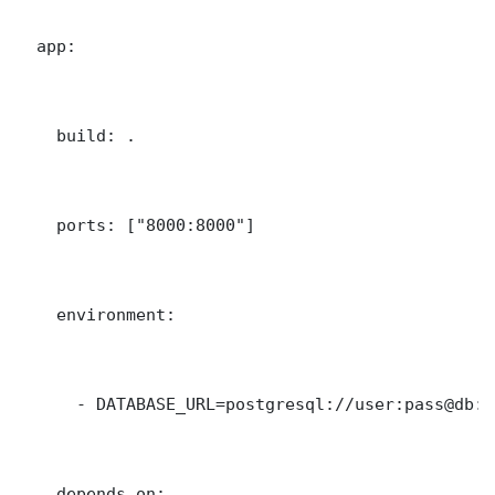
  app:

    build: .

    ports: ["8000:8000"]

    environment:

      - DATABASE_URL=postgresql://user:pass@db:5
    depends_on:
