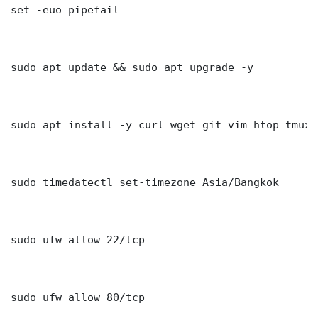
set -euo pipefail

sudo apt update && sudo apt upgrade -y

sudo apt install -y curl wget git vim htop tmux j
sudo timedatectl set-timezone Asia/Bangkok

sudo ufw allow 22/tcp

sudo ufw allow 80/tcp
