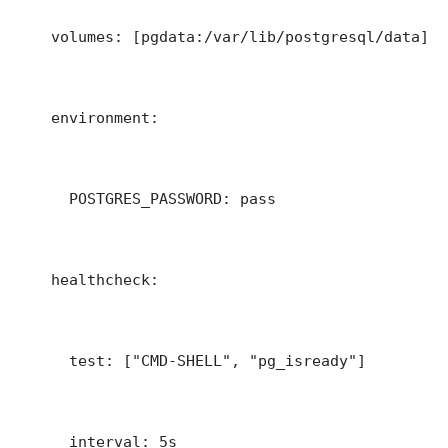
    volumes: [pgdata:/var/lib/postgresql/data]

    environment:

      POSTGRES_PASSWORD: pass

    healthcheck:

      test: ["CMD-SHELL", "pg_isready"]

      interval: 5s
