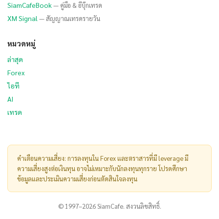
SiamCafeBook
— คู่มือ & อีบุ๊กเทรด
XM Signal
— สัญญาณเทรดรายวัน
หมวดหมู่
ล่าสุด
Forex
ไอที
AI
เทรด
คำเตือนความเสี่ยง: การลงทุนใน Forex และตราสารที่มี leverage มี
ความเสี่ยงสูงต่อเงินทุน อาจไม่เหมาะกับนักลงทุนทุกราย โปรดศึกษา
ข้อมูลและประเมินความเสี่ยงก่อนตัดสินใจลงทุน
© 1997–2026 SiamCafe. สงวนลิขสิทธิ์.