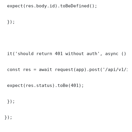
 expect(res.body.id).toBeDefined();

 });

 it('should return 401 without auth', async () =>
 const res = await request(app).post('/api/v1/it
 expect(res.status).toBe(401);

 });

});