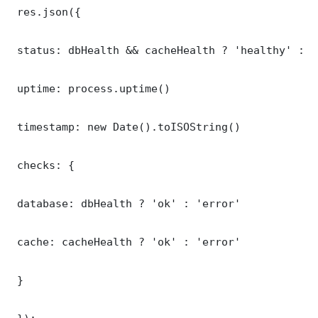
 res.json({

 status: dbHealth && cacheHealth ? 'healthy' : '
 uptime: process.uptime()

 timestamp: new Date().toISOString()

 checks: {

 database: dbHealth ? 'ok' : 'error'

 cache: cacheHealth ? 'ok' : 'error'

 }
