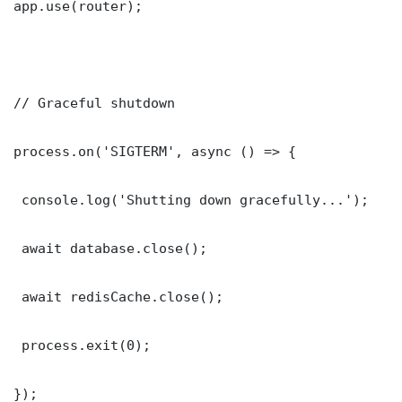
app.use(router);

// Graceful shutdown

process.on('SIGTERM', async () => {

 console.log('Shutting down gracefully...');

 await database.close();

 await redisCache.close();

 process.exit(0);

});
