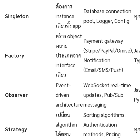
ต้องการ
Database connection
Singleton
instance
ทุ
pool, Logger, Config
เดียวทั้ง app
สร้าง object
Payment gateway
หลาย
(Stripe/PayPal/Omise),
Ja
Factory
ประเภทจาก
Notification
Ty
interface
(Email/SMS/Push)
เดียว
Event-
WebSocket real-time
Ja
Observer
driven
updates, Pub/Sub
Py
architecture
messaging
เปลี่ยน
Sorting algorithms,
algorithm
Authentication
Strategy
ทุ
ได้ตอน
methods, Pricing