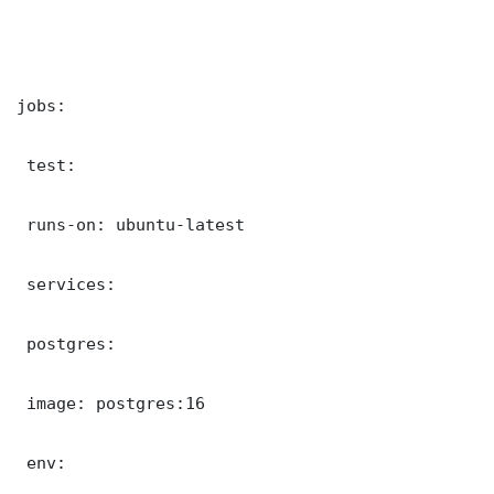
jobs:

 test:

 runs-on: ubuntu-latest

 services:

 postgres:

 image: postgres:16

 env:
