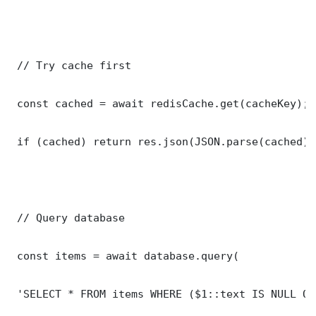
 // Try cache first

 const cached = await redisCache.get(cacheKey);

 if (cached) return res.json(JSON.parse(cached));
 // Query database

 const items = await database.query(

 'SELECT * FROM items WHERE ($1::text IS NULL OR