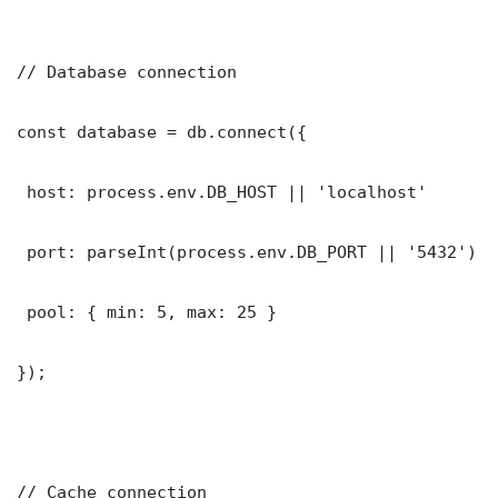
// Database connection

const database = db.connect({

 host: process.env.DB_HOST || 'localhost'

 port: parseInt(process.env.DB_PORT || '5432')

 pool: { min: 5, max: 25 }

});

// Cache connection
