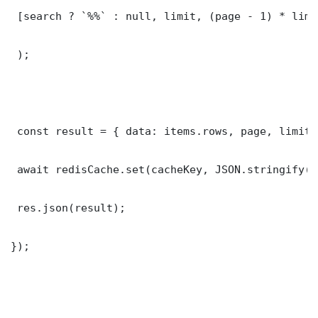
 [search ? `%%` : null, limit, (page - 1) * limit
 );

 const result = { data: items.rows, page, limit,
 await redisCache.set(cacheKey, JSON.stringify(r
 res.json(result);

});
