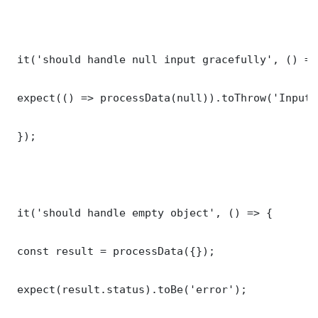
 it('should handle null input gracefully', () => 
 expect(() => processData(null)).toThrow('Input 
 });

 it('should handle empty object', () => {

 const result = processData({});

 expect(result.status).toBe('error');
