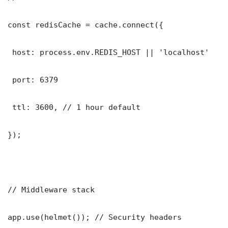
const redisCache = cache.connect({

 host: process.env.REDIS_HOST || 'localhost'

 port: 6379

 ttl: 3600, // 1 hour default

});

// Middleware stack

app.use(helmet()); // Security headers
