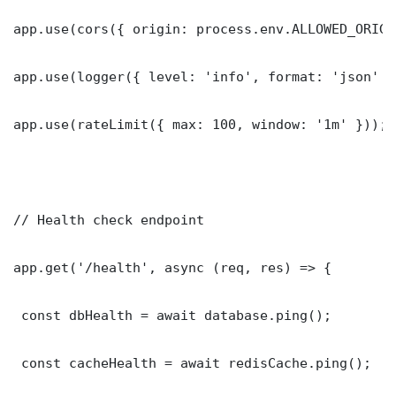
app.use(cors({ origin: process.env.ALLOWED_ORIGI
app.use(logger({ level: 'info', format: 'json' })
app.use(rateLimit({ max: 100, window: '1m' }));

// Health check endpoint

app.get('/health', async (req, res) => {

 const dbHealth = await database.ping();

 const cacheHealth = await redisCache.ping();
