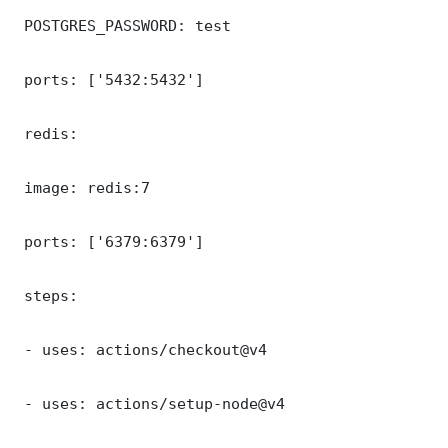
 POSTGRES_PASSWORD: test

 ports: ['5432:5432']

 redis:

 image: redis:7

 ports: ['6379:6379']

 steps:

 - uses: actions/checkout@v4

 - uses: actions/setup-node@v4
