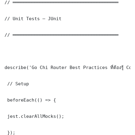
// ═══════════════════════════════════════

// Unit Tests — JUnit

// ═══════════════════════════════════════

describe('Go Chi Router Best Practices ที่ต้องรู้ Co
 // Setup

 beforeEach(() => {

 jest.clearAllMocks();

 });
