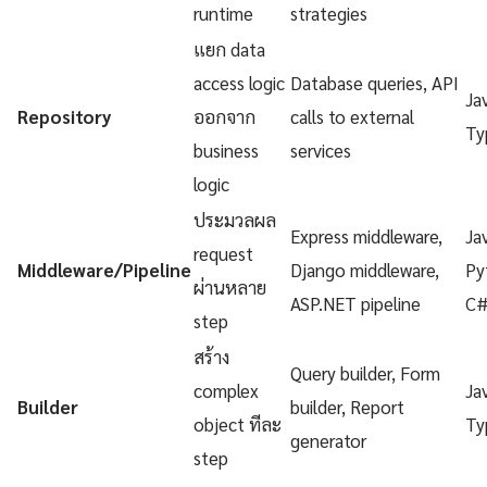
runtime
strategies
แยก data
access logic
Database queries, API
Ja
Repository
ออกจาก
calls to external
Ty
business
services
logic
ประมวลผล
Express middleware,
Ja
request
Middleware/Pipeline
Django middleware,
Py
ผ่านหลาย
ASP.NET pipeline
C
step
สร้าง
Query builder, Form
complex
Ja
Builder
builder, Report
object ทีละ
Ty
generator
step