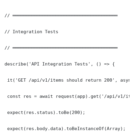
// ═══════════════════════════════════════

// Integration Tests

// ═══════════════════════════════════════

describe('API Integration Tests', () => {

 it('GET /api/v1/items should return 200', async
 const res = await request(app).get('/api/v1/item
 expect(res.status).toBe(200);

 expect(res.body.data).toBeInstanceOf(Array);
