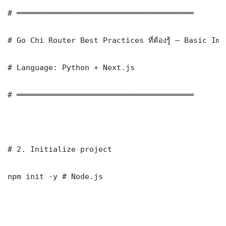
# ═══════════════════════════════════════

# Go Chi Router Best Practices ที่ต้องรู้ — Basic Imp
# Language: Python + Next.js

# ═══════════════════════════════════════

# 2. Initialize project

npm init -y # Node.js
