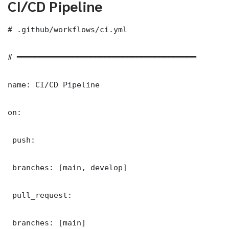
CI/CD Pipeline
# .github/workflows/ci.yml

# ═══════════════════════════════════════

name: CI/CD Pipeline

on:

 push:

 branches: [main, develop]

 pull_request:

 branches: [main]
