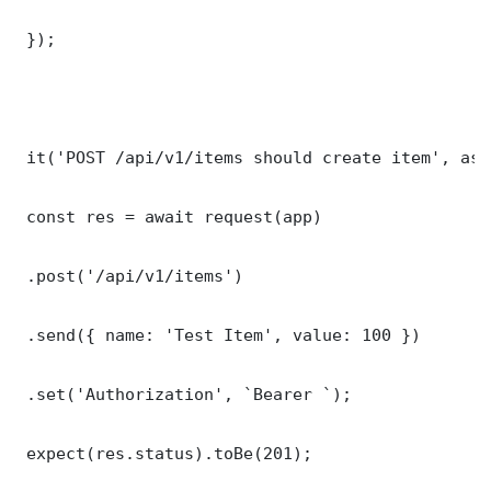
 });

 it('POST /api/v1/items should create item', asy
 const res = await request(app)

 .post('/api/v1/items')

 .send({ name: 'Test Item', value: 100 })

 .set('Authorization', `Bearer `);

 expect(res.status).toBe(201);
