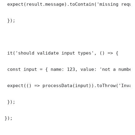
 expect(result.message).toContain('missing requi
 });

 it('should validate input types', () => {

 const input = { name: 123, value: 'not a number'
 expect(() => processData(input)).toThrow('Inval
 });

});
