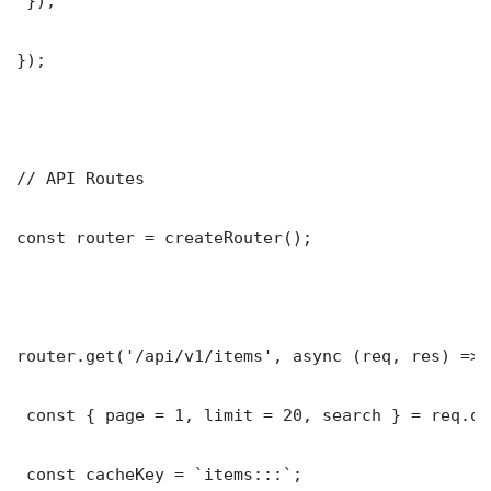
 });

});

// API Routes

const router = createRouter();

router.get('/api/v1/items', async (req, res) => {
 const { page = 1, limit = 20, search } = req.que
 const cacheKey = `items:::`;
