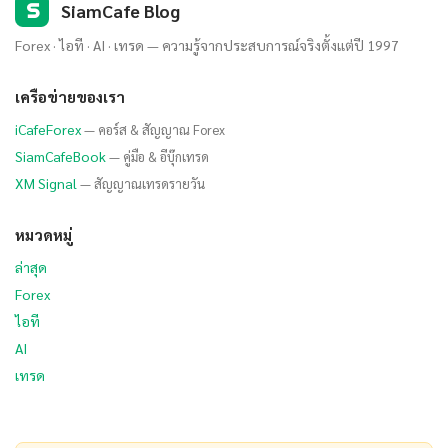
S
SiamCafe Blog
Forex · ไอที · AI · เทรด — ความรู้จากประสบการณ์จริงตั้งแต่ปี 1997
เครือข่ายของเรา
iCafeForex
— คอร์ส & สัญญาณ Forex
SiamCafeBook
— คู่มือ & อีบุ๊กเทรด
XM Signal
— สัญญาณเทรดรายวัน
หมวดหมู่
ล่าสุด
Forex
ไอที
AI
เทรด