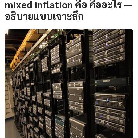
mixed inflation คือ คืออะไร —
อธิบายแบบเจาะลึก