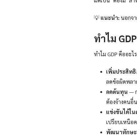
แต่เป็น "ต้องมี" ส
💡
แนะนำ:
นอกจาก 
ทำไม GDP ค
ทำไม GDP คืออะไร ถ
เพิ่มประสิท
ลดข้อผิดพลาดใ
ลดต้นทุน
— ก
ต้องจ้างคนอื่
แข่งขันได้ใ
เปรียบเหนือค
พัฒนาทักษะแ