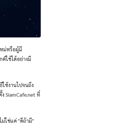
ม่หรือผู้มี
์ใช้ได้อย่างมี
ธีใช้งานไปจนถึง
้ง SiamCafe.net ที่
่ใช่แค่ "ดีถ้ามี"