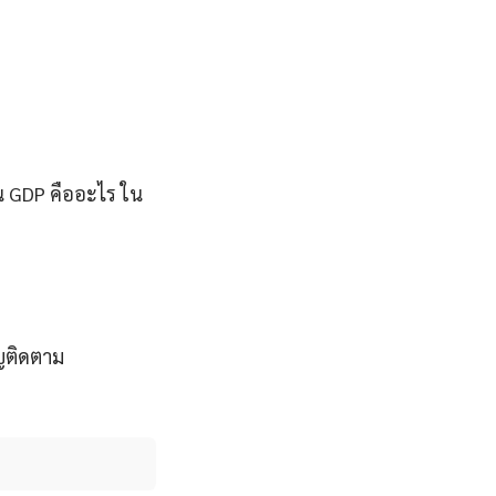
น GDP คืออะไร ใน
ญติดตาม