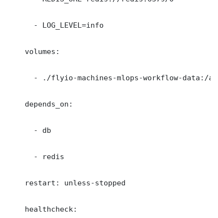
      - LOG_LEVEL=info

    volumes:

      - ./flyio-machines-mlops-workflow-data:/app
    depends_on:

      - db

      - redis

    restart: unless-stopped

    healthcheck:
