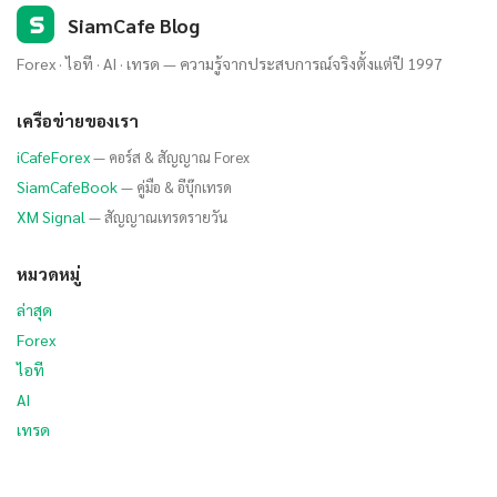
S
SiamCafe Blog
Forex · ไอที · AI · เทรด — ความรู้จากประสบการณ์จริงตั้งแต่ปี 1997
เครือข่ายของเรา
iCafeForex
— คอร์ส & สัญญาณ Forex
SiamCafeBook
— คู่มือ & อีบุ๊กเทรด
XM Signal
— สัญญาณเทรดรายวัน
หมวดหมู่
ล่าสุด
Forex
ไอที
AI
เทรด