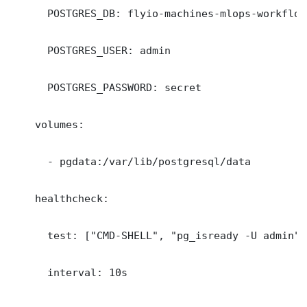
      POSTGRES_DB: flyio-machines-mlops-workflow_
      POSTGRES_USER: admin

      POSTGRES_PASSWORD: secret

    volumes:

      - pgdata:/var/lib/postgresql/data

    healthcheck:

      test: ["CMD-SHELL", "pg_isready -U admin"]

      interval: 10s
