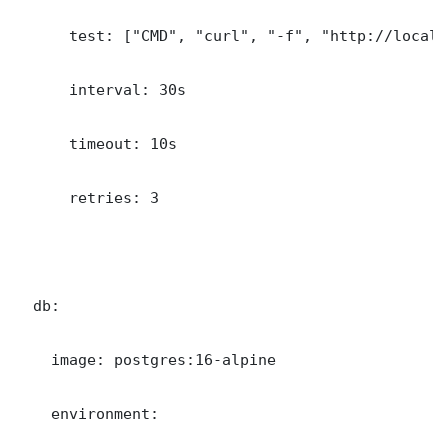
      test: ["CMD", "curl", "-f", "http://localh
      interval: 30s

      timeout: 10s

      retries: 3

  db:

    image: postgres:16-alpine

    environment:
