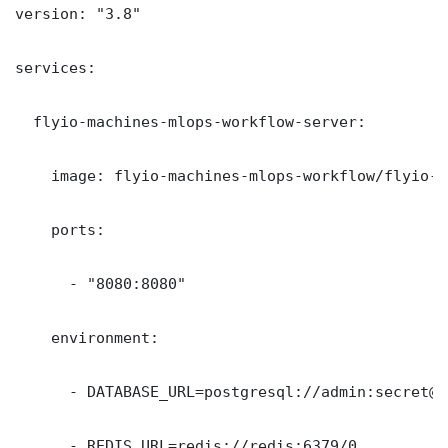
version: "3.8"

services:

  flyio-machines-mlops-workflow-server:

    image: flyio-machines-mlops-workflow/flyio-m
    ports:

      - "8080:8080"

    environment:

      - DATABASE_URL=postgresql://admin:secret@d
      - REDIS_URL=redis://redis:6379/0
