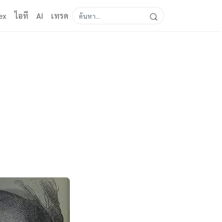
ex
ไอที
AI
เทรด