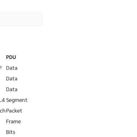
PDU
F
Data
Data
Data
L4
Segment
tch
Packet
Frame
Bits