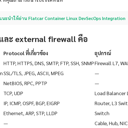
แนะนำให้อ่าน Flatcar Container Linux DevSecOps Integration
ละ external firewall คือ
Protocol ที่เกี่ยวข้อง
อุปกรณ์
HTTP, HTTPS, DNS, SMTP, FTP, SSH, SNMP
Firewall L7, WA
on
SSL/TLS, JPEG, ASCII, MPEG
—
NetBIOS, RPC, PPTP
—
TCP, UDP
Load Balancer 
IP, ICMP, OSPF, BGP, EIGRP
Router, L3 Swi
Ethernet, ARP, STP, LLDP
Switch
—
Cable, Hub, NIC