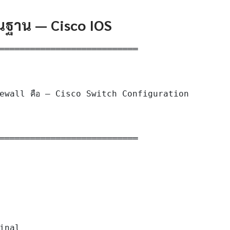
ื้นฐาน — Cisco IOS
═══════════════════════════

ewall คือ — Cisco Switch Configuration

═══════════════════════════

inal
