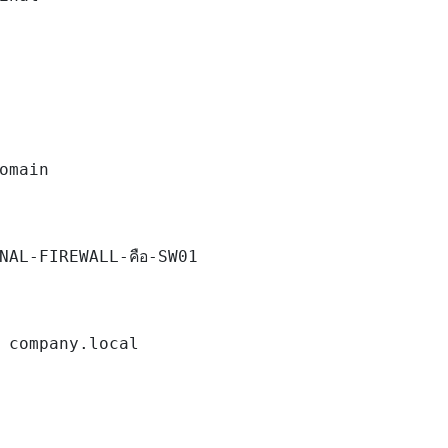
omain

NAL-FIREWALL-คือ-SW01

 company.local
