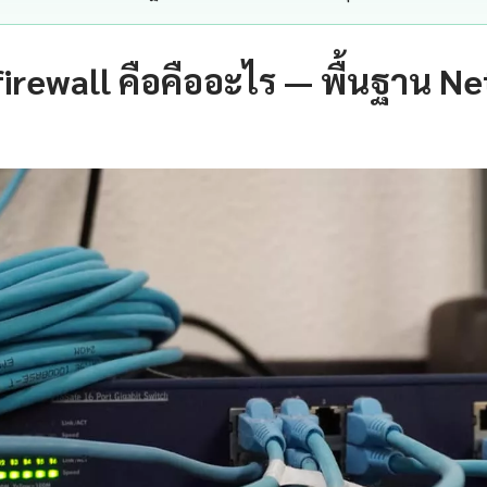
irewall คือคืออะไร — พื้นฐาน Net