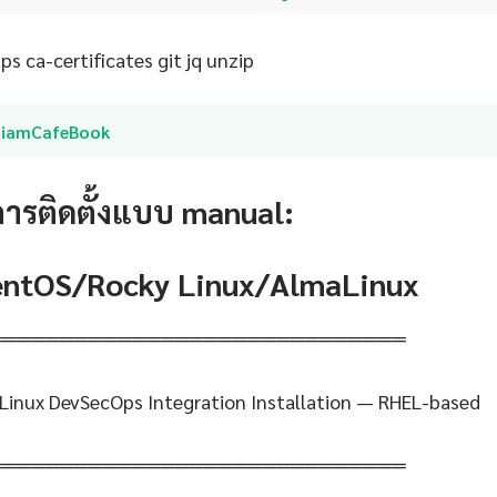
s ca-certificates git jq unzip
SiamCafeBook
การติดตั้งแบบ manual:
CentOS/Rocky Linux/AlmaLinux
═════════════════════════════
 Linux DevSecOps Integration Installation — RHEL-based
═════════════════════════════