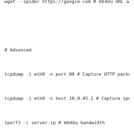
wget --spider https://google.com # ทดสอบ URL acc
# Advanced

tcpdump -i eth0 -n port 80 # Capture HTTP packets
tcpdump -i eth0 -n host 10.0.85.1 # Capture spec
iperf3 -c server-ip # ทดสอบ bandwidth
