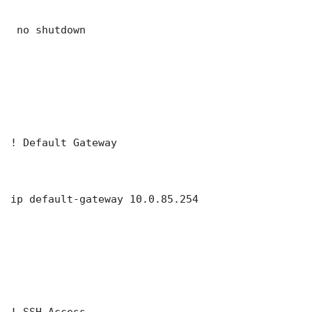
 no shutdown

! Default Gateway

ip default-gateway 10.0.85.254

! SSH Access
