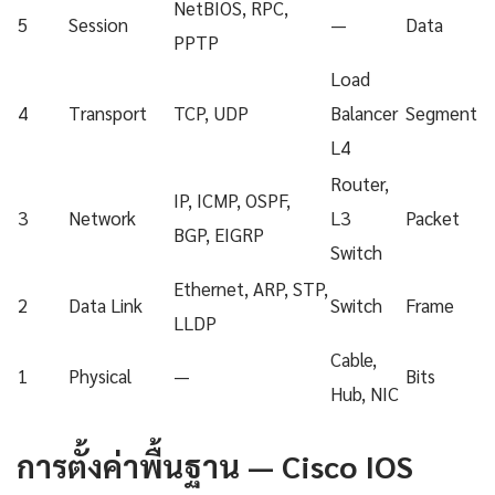
NetBIOS, RPC,
5
Session
—
Data
PPTP
Load
4
Transport
TCP, UDP
Balancer
Segment
L4
Router,
IP, ICMP, OSPF,
3
Network
L3
Packet
BGP, EIGRP
Switch
Ethernet, ARP, STP,
2
Data Link
Switch
Frame
LLDP
Cable,
1
Physical
—
Bits
Hub, NIC
การตั้งค่าพื้นฐาน — Cisco IOS