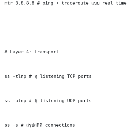
mtr 8.8.8.8 # ping + traceroute แบบ real-time

# Layer 4: Transport

ss -tlnp # ดู listening TCP ports

ss -ulnp # ดู listening UDP ports

ss -s # สรุปสถิติ connections
