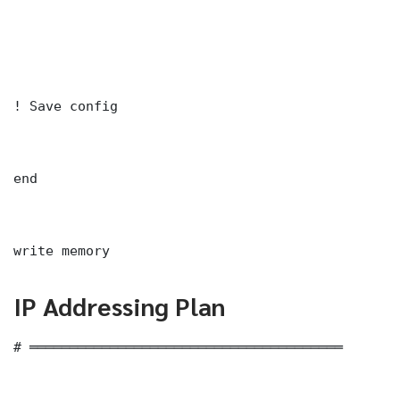
! Save config

end

write memory
IP Addressing Plan
# ═══════════════════════════════════════
