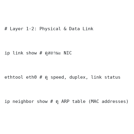
# Layer 1-2: Physical & Data Link

ip link show # ดูสถานะ NIC

ethtool eth0 # ดู speed, duplex, link status

ip neighbor show # ดู ARP table (MAC addresses)
