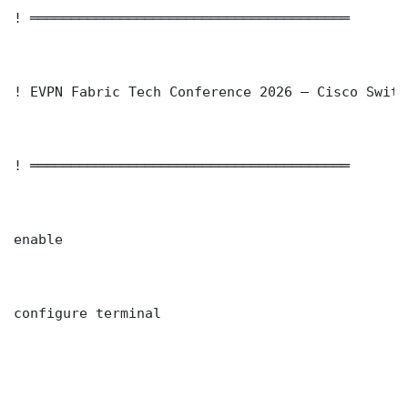
! ═══════════════════════════════════════

! EVPN Fabric Tech Conference 2026 — Cisco Switc
! ═══════════════════════════════════════

enable

configure terminal
