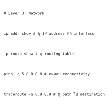
# Layer 3: Network

ip addr show # ดู IP address ทุก interface

ip route show # ดู routing table

ping -c 5 8.8.8.8 # ทดสอบ connectivity

traceroute -n 8.8.8.8 # ดู path ไป destination
