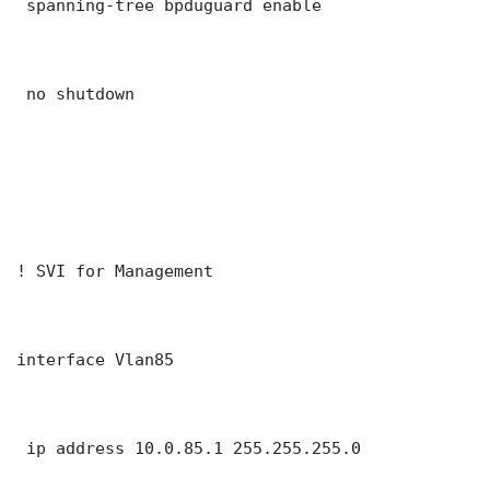
 spanning-tree bpduguard enable

 no shutdown

! SVI for Management

interface Vlan85

 ip address 10.0.85.1 255.255.255.0
