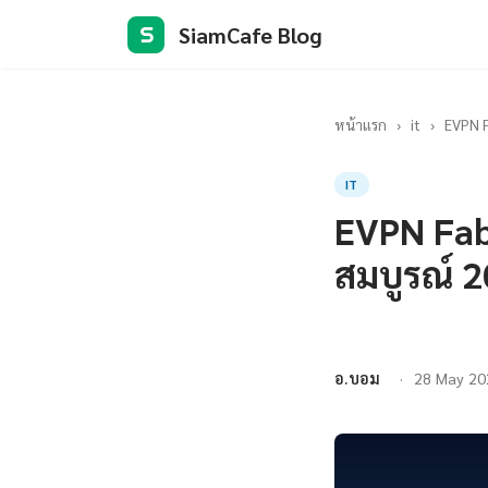
SiamCafe Blog
S
หน้าแรก
›
it
›
EVPN F
IT
EVPN Fab
สมบูรณ์ 
อ.บอม
28 May 20