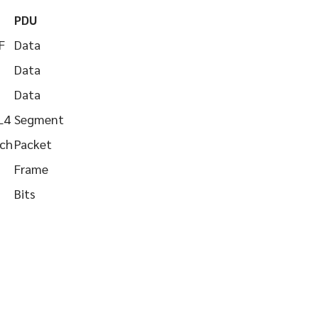
PDU
F
Data
Data
Data
L4
Segment
tch
Packet
Frame
Bits