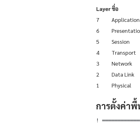
Layer
ชื่อ
7
Application
6
Presentati
5
Session
4
Transport
3
Network
2
Data Link
1
Physical
การตั้งค่าพ
! ════════════