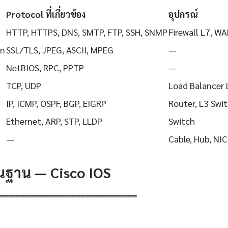
Protocol ที่เกี่ยวข้อง
อุปกรณ์
HTTP, HTTPS, DNS, SMTP, FTP, SSH, SNMP
Firewall L7, WA
on
SSL/TLS, JPEG, ASCII, MPEG
—
NetBIOS, RPC, PPTP
—
TCP, UDP
Load Balancer 
IP, ICMP, OSPF, BGP, EIGRP
Router, L3 Swi
Ethernet, ARP, STP, LLDP
Switch
—
Cable, Hub, NIC
ื้นฐาน — Cisco IOS
═══════════════════════════
