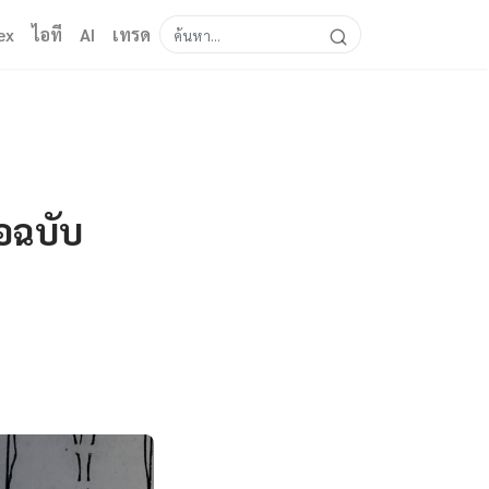
ex
ไอที
AI
เทรด
อฉบับ