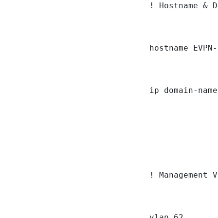
! Hostname & D
hostname EVPN-
ip domain-name
! Management V
vlan 62
