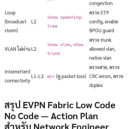
congestion
Loop
ตรวจ STP
show spanning-
(broadcast
L2
config, enable
tree
storm)
BPDU guard
ตรวจ trunk
,
show vlan
show
VLAN ไม่ผ่าน
L2
allowed vlan,
trunk
native vlan
ตรวจสาย, ตรวจ
Intermittent
L1-L3
(ดู packet loss)
CRC errors, ตรวจ
mtr
connectivity
duplex
สรุป EVPN Fabric Low Code
No Code — Action Plan
สำหรับ Network Engineer