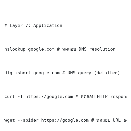
# Layer 7: Application

nslookup google.com # ทดสอบ DNS resolution

dig +short google.com # DNS query (detailed)

curl -I https://google.com # ทดสอบ HTTP response
wget --spider https://google.com # ทดสอบ URL acc