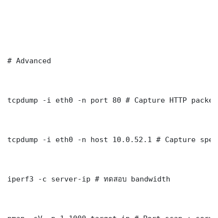
# Advanced

tcpdump -i eth0 -n port 80 # Capture HTTP packets
tcpdump -i eth0 -n host 10.0.52.1 # Capture spec
iperf3 -c server-ip # ทดสอบ bandwidth
