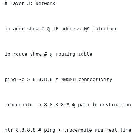
# Layer 3: Network

ip addr show # ดู IP address ทุก interface

ip route show # ดู routing table

ping -c 5 8.8.8.8 # ทดสอบ connectivity

traceroute -n 8.8.8.8 # ดู path ไป destination

mtr 8.8.8.8 # ping + traceroute แบบ real-time
