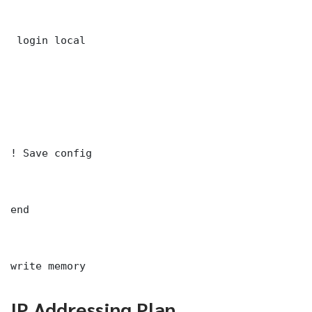
 login local

! Save config

end

write memory
IP Addressing Plan