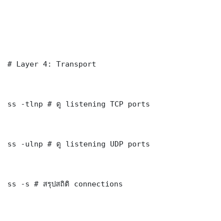
# Layer 4: Transport

ss -tlnp # ดู listening TCP ports

ss -ulnp # ดู listening UDP ports

ss -s # สรุปสถิติ connections
