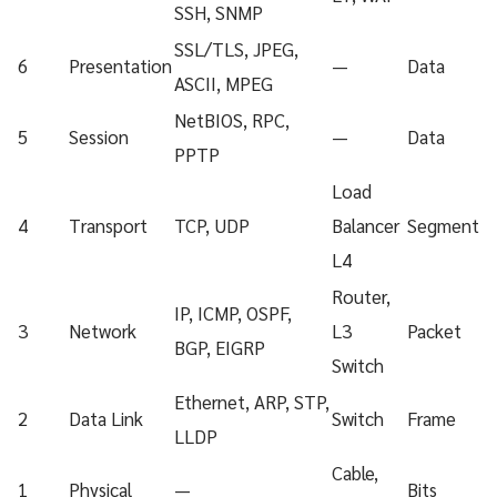
SSH, SNMP
SSL/TLS, JPEG,
6
Presentation
—
Data
ASCII, MPEG
NetBIOS, RPC,
5
Session
—
Data
PPTP
Load
4
Transport
TCP, UDP
Balancer
Segment
L4
Router,
IP, ICMP, OSPF,
3
Network
L3
Packet
BGP, EIGRP
Switch
Ethernet, ARP, STP,
2
Data Link
Switch
Frame
LLDP
Cable,
1
Physical
—
Bits