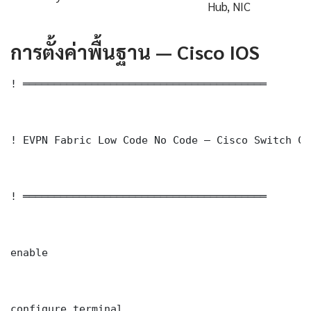
Hub, NIC
การตั้งค่าพื้นฐาน — Cisco IOS
! ═══════════════════════════════════════

! EVPN Fabric Low Code No Code — Cisco Switch Co
! ═══════════════════════════════════════

enable

configure terminal
