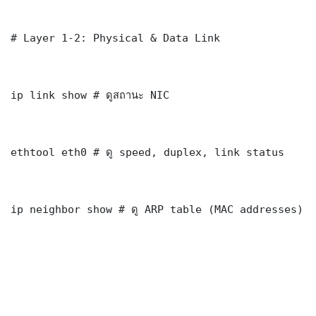
# Layer 1-2: Physical & Data Link

ip link show # ดูสถานะ NIC

ethtool eth0 # ดู speed, duplex, link status

ip neighbor show # ดู ARP table (MAC addresses)
