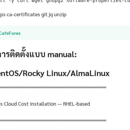
ll -y curl wget gnupg2 software-properties-c
s ca-certificates git jq unzip
iCafeForex
การติดตั้งแบบ manual:
CentOS/Rocky Linux/AlmaLinux
═════════════════════════════
s Cloud Cost Installation — RHEL-based
═════════════════════════════