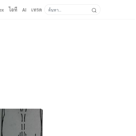
ex
ไอที
AI
เทรด