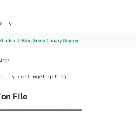
e -y
Shadcn UI Blue Green Canary Deploy
sites
ll -y curl wget git jq
ion File
═══════════════════════════
