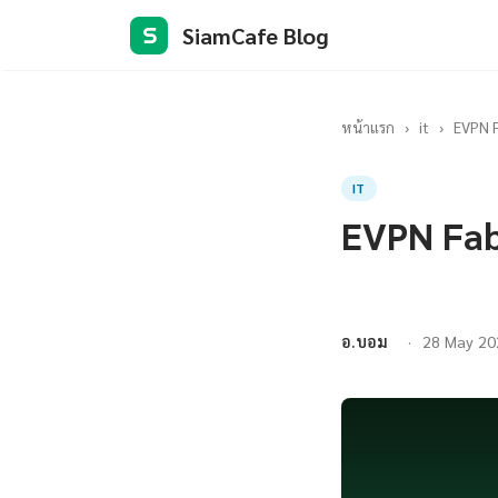
SiamCafe Blog
S
หน้าแรก
›
it
›
EVPN F
IT
EVPN Fab
อ.บอม
28 May 20