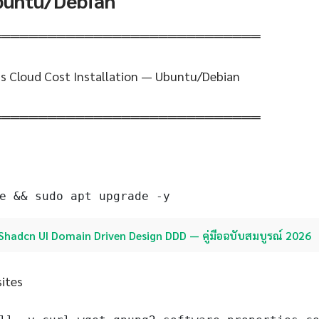
Ubuntu/Debian
═════════════════════════════
s Cloud Cost Installation — Ubuntu/Debian
═════════════════════════════
e && sudo apt upgrade -y
Shadcn UI Domain Driven Design DDD — คู่มือฉบับสมบูรณ์ 2026
sites