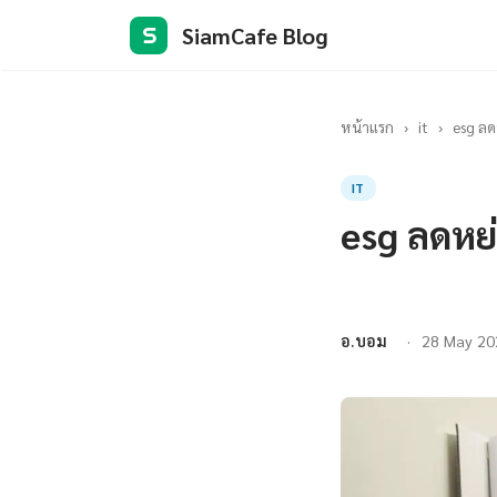
SiamCafe Blog
S
หน้าแรก
›
it
›
esg ลด
IT
esg ลดหย
อ.บอม
28 May 20