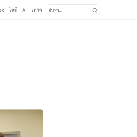
ex
ไอที
AI
เทรด