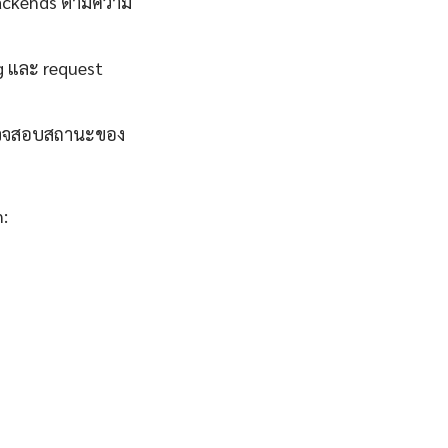
backends ตามความ
g และ request
ถตรวจสอบสถานะของ
n: