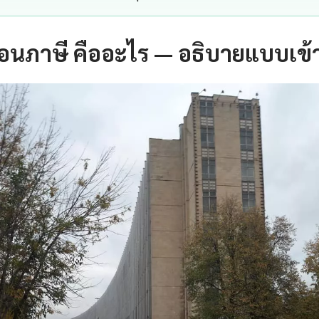
อนภาษี คืออะไร — อธิบายแบบเข้า