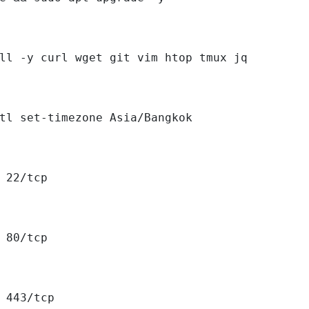
ll -y curl wget git vim htop tmux jq

tl set-timezone Asia/Bangkok

 22/tcp

 80/tcp

 443/tcp
