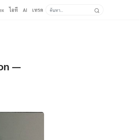
ex
ไอที
AI
เทรด
ion —