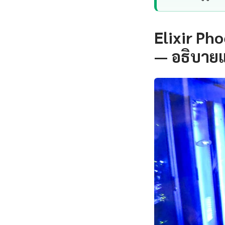
Elixir Ph
— อธิบาย