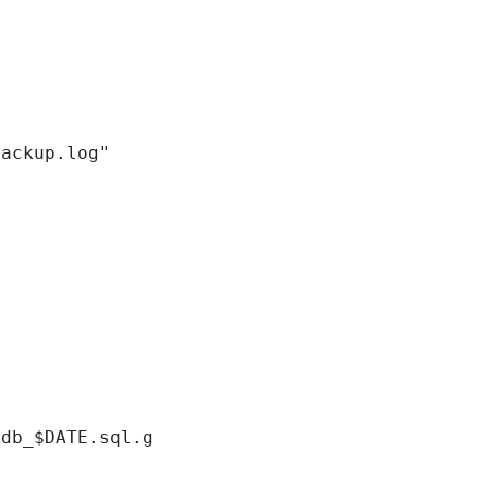
ackup.log"

db_$DATE.sql.gz"
