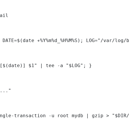
ail

 DATE=$(date +%Y%m%d_%H%M%S); LOG="/var/log/b
[$(date)] $1" | tee -a "$LOG"; }

..."

ngle-transaction -u root mydb | gzip > "$DIR/