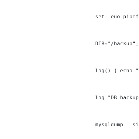
set -euo pipef
DIR="/backup";
log() { echo "
log "DB backup
mysqldump --si