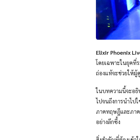
Elixir Phoenix Li
โดยเฉพาะในยุคที่ระ
ถ่องแท้จะช่วยให้ผ
ในบทความนี้จะอธิบา
ไปจนถึงการนำไปใช้ง
ภาคทฤษฎีและภาคปฏิบ
อย่างลึกซึ้ง
สิ่งสำคัญที่ต้องเข้