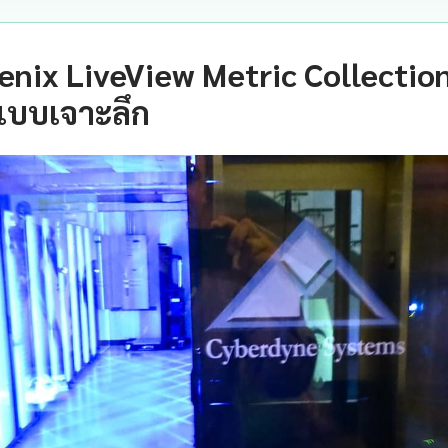
oenix LiveView Metric Collectio
แบบเจาะลึก