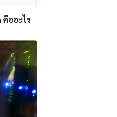
n คืออะไร