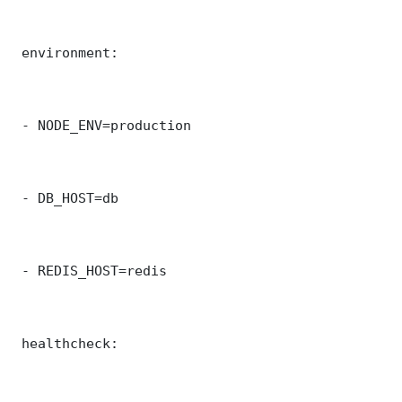
 environment:

 - NODE_ENV=production

 - DB_HOST=db

 - REDIS_HOST=redis

 healthcheck:
