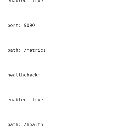
 enabled: true

 port: 9090

 path: /metrics

 healthcheck:

 enabled: true

 path: /health
