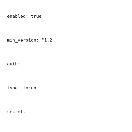
 enabled: true

 min_version: "1.2"

 auth:

 type: token

 secret: 
