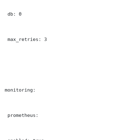
 db: 0

 max_retries: 3

monitoring:

 prometheus:
