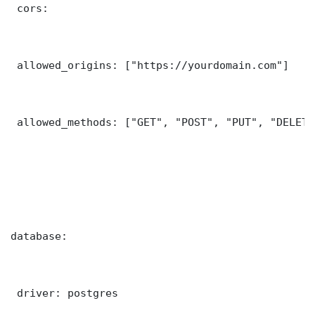
 cors:

 allowed_origins: ["https://yourdomain.com"]

 allowed_methods: ["GET", "POST", "PUT", "DELETE"
database:

 driver: postgres
