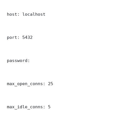
 host: localhost

 port: 5432

 password: 

 max_open_conns: 25

 max_idle_conns: 5
