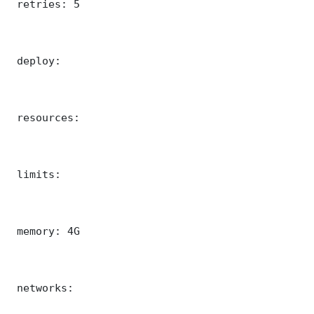
 retries: 5

 deploy:

 resources:

 limits:

 memory: 4G

 networks:
