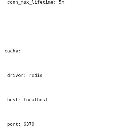
 conn_max_lifetime: 5m

cache:

 driver: redis

 host: localhost

 port: 6379
