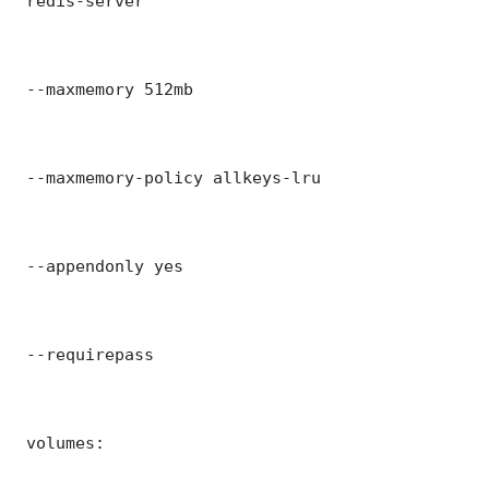
 redis-server

 --maxmemory 512mb

 --maxmemory-policy allkeys-lru

 --appendonly yes

 --requirepass 

 volumes:
