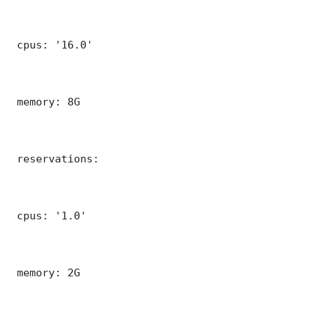
 cpus: '16.0'

 memory: 8G

 reservations:

 cpus: '1.0'

 memory: 2G
