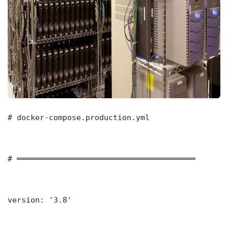
# docker-compose.production.yml

# ═══════════════════════════════════════

version: '3.8'
