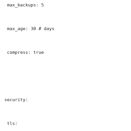
 max_backups: 5

 max_age: 30 # days

 compress: true

security:

 tls:
