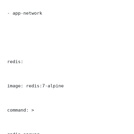
 - app-network

 redis:

 image: redis:7-alpine

 command: >
