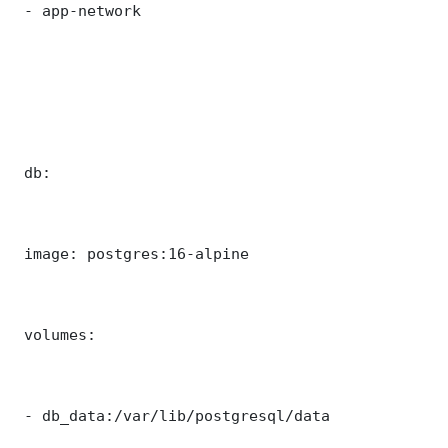
 - app-network

 db:

 image: postgres:16-alpine

 volumes:

 - db_data:/var/lib/postgresql/data
