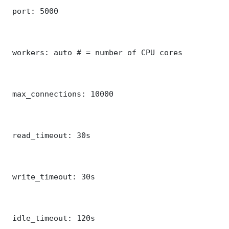
 port: 5000

 workers: auto # = number of CPU cores

 max_connections: 10000

 read_timeout: 30s

 write_timeout: 30s

 idle_timeout: 120s
