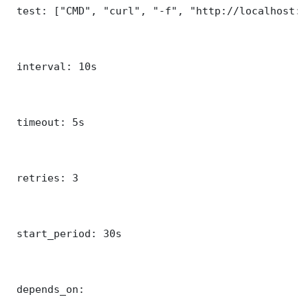
 test: ["CMD", "curl", "-f", "http://localhost:5
 interval: 10s

 timeout: 5s

 retries: 3

 start_period: 30s

 depends_on:
