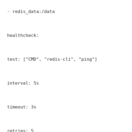
 - redis_data:/data

 healthcheck:

 test: ["CMD", "redis-cli", "ping"]

 interval: 5s

 timeout: 3s

 retries: 5
