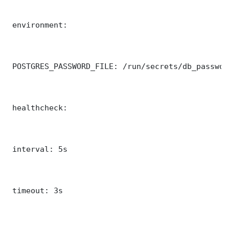
 environment:

 POSTGRES_PASSWORD_FILE: /run/secrets/db_password
 healthcheck:

 interval: 5s

 timeout: 3s
