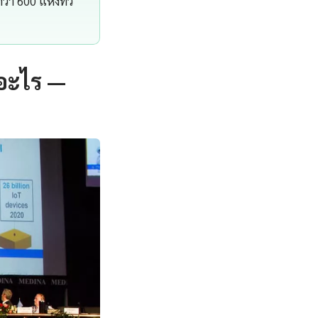
า 600 แห่งทั่ว
ออะไร —