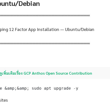
Ubuntu/Debian
═════════════════════════════
ping 12 Factor App Installation — Ubuntu/Debian
═════════════════════════════
ดูเพิ่มเติมเรื่อง GCP Anthos Open Source Contribution
e &amp;&amp; sudo apt upgrade -y
sites