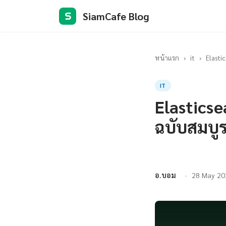
SiamCafe Blog
S
หน้าแรก
›
it
›
Elasti
IT
Elasticse
ฉบับสมบู
อ.บอม
28 May 20