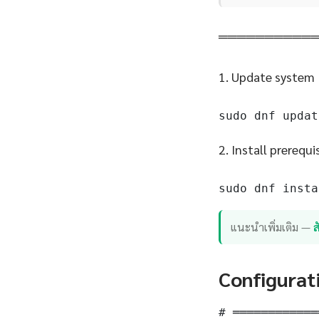
══════════
1. Update system
sudo dnf updat
2. Install prerequi
sudo dnf insta
แนะนำเพิ่มเติม —
Configurat
# ════════════