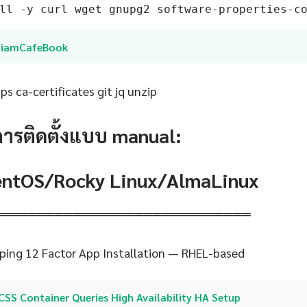
ll -y curl wget gnupg2 software-properties-c
SiamCafeBook
s ca-certificates git jq unzip
การติดตั้งแบบ manual:
CentOS/Rocky Linux/AlmaLinux
═════════════════════════════
ping 12 Factor App Installation — RHEL-based
CSS Container Queries High Availability HA Setup