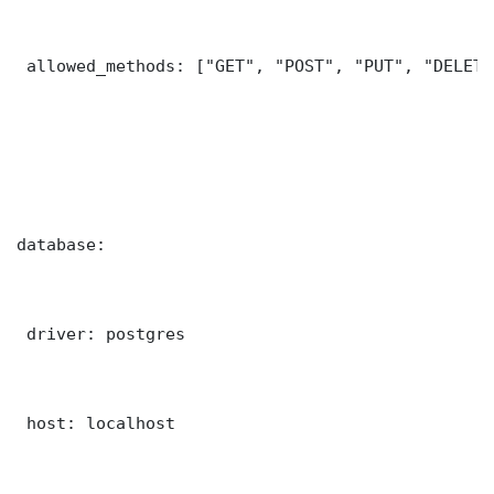
 allowed_methods: ["GET", "POST", "PUT", "DELETE"
database:

 driver: postgres

 host: localhost
