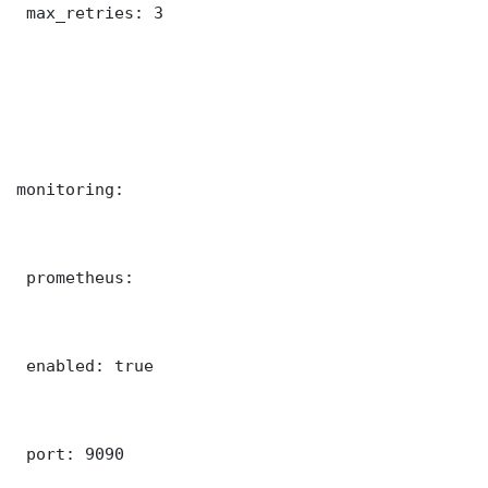
 max_retries: 3

monitoring:

 prometheus:

 enabled: true

 port: 9090
