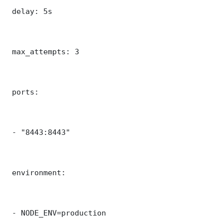
 delay: 5s

 max_attempts: 3

 ports:

 - "8443:8443"

 environment:

 - NODE_ENV=production
