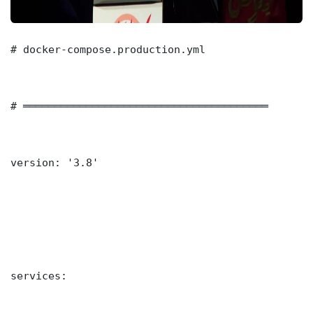
# docker-compose.production.yml

# ═══════════════════════════════════════

version: '3.8'

services:
