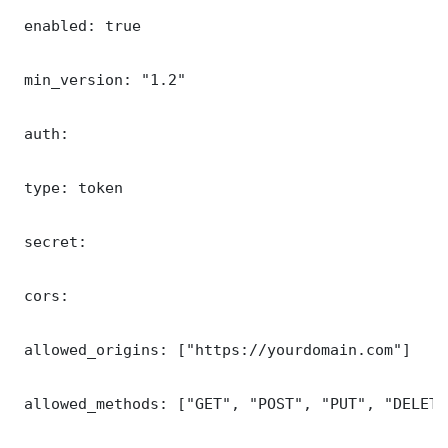
 enabled: true

 min_version: "1.2"

 auth:

 type: token

 secret: 

 cors:

 allowed_origins: ["https://yourdomain.com"]

 allowed_methods: ["GET", "POST", "PUT", "DELETE"