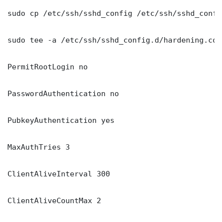
sudo cp /etc/ssh/sshd_config /etc/ssh/sshd_config
sudo tee -a /etc/ssh/sshd_config.d/hardening.con
PermitRootLogin no

PasswordAuthentication no

PubkeyAuthentication yes

MaxAuthTries 3

ClientAliveInterval 300

ClientAliveCountMax 2
