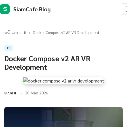
SiamCafe Blog
S
หน้าแรก
›
it
›
Docker Compose v2 AR VR Development
IT
Docker Compose v2 AR VR
Development
อ.บอม
28 May 2026