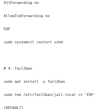
X11Forwarding no

AllowTcpForwarding no

EOF

sudo systemctl restart sshd

# 4. fail2ban

sudo apt install -y fail2ban

sudo tee /etc/fail2ban/jail.local << 'EOF'

[DEFAULT]
