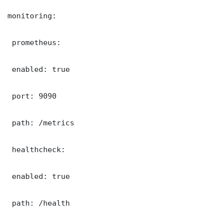
monitoring:

 prometheus:

 enabled: true

 port: 9090

 path: /metrics

 healthcheck:

 enabled: true

 path: /health
