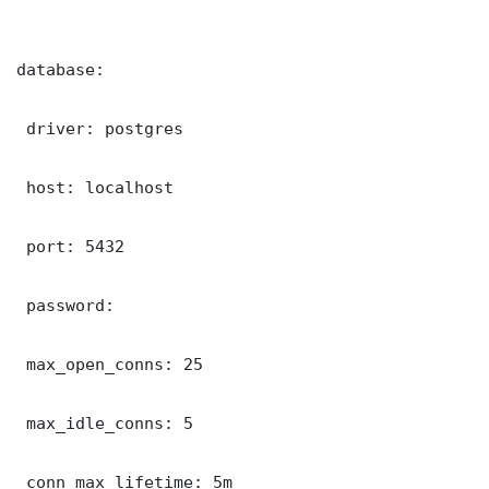
database:

 driver: postgres

 host: localhost

 port: 5432

 password: 

 max_open_conns: 25

 max_idle_conns: 5

 conn_max_lifetime: 5m
