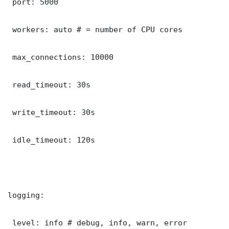
 port: 5000

 workers: auto # = number of CPU cores

 max_connections: 10000

 read_timeout: 30s

 write_timeout: 30s

 idle_timeout: 120s

logging:

 level: info # debug, info, warn, error
