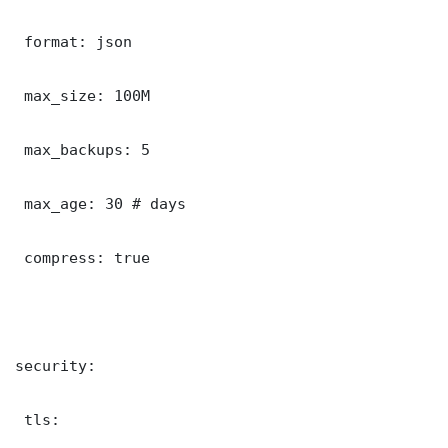
 format: json

 max_size: 100M

 max_backups: 5

 max_age: 30 # days

 compress: true

security:

 tls:
