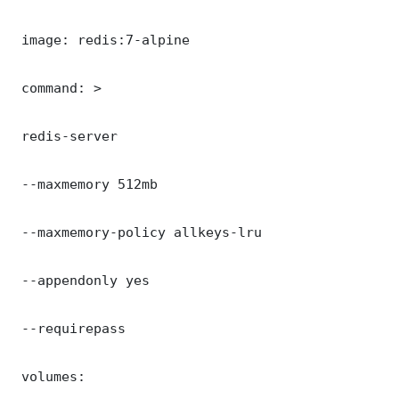
 image: redis:7-alpine

 command: >

 redis-server

 --maxmemory 512mb

 --maxmemory-policy allkeys-lru

 --appendonly yes

 --requirepass 

 volumes:
