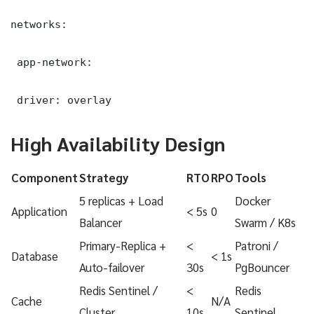
networks:

 app-network:

 driver: overlay
High Availability Design
Component
Strategy
RTO
RPO
Tools
5 replicas + Load
Docker
Application
< 5s
0
Balancer
Swarm / K8s
Primary-Replica +
<
Patroni /
Database
< 1s
Auto-failover
30s
PgBouncer
Redis Sentinel /
<
Redis
Cache
N/A
Cluster
10s
Sentinel