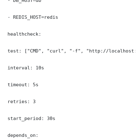
 - DB_HOST=db

 - REDIS_HOST=redis

 healthcheck:

 test: ["CMD", "curl", "-f", "http://localhost:5
 interval: 10s

 timeout: 5s

 retries: 3

 start_period: 30s

 depends_on:
