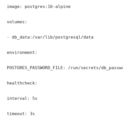
 image: postgres:16-alpine

 volumes:

 - db_data:/var/lib/postgresql/data

 environment:

 POSTGRES_PASSWORD_FILE: /run/secrets/db_password
 healthcheck:

 interval: 5s

 timeout: 3s
