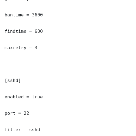
bantime = 3600

findtime = 600

maxretry = 3

[sshd]

enabled = true

port = 22

filter = sshd
