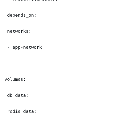
 depends_on:

 networks:

 - app-network

volumes:

 db_data:

 redis_data:
