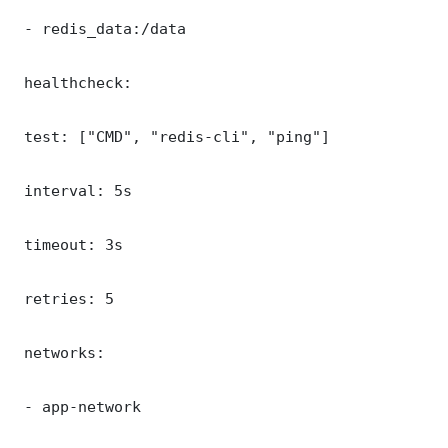
 - redis_data:/data

 healthcheck:

 test: ["CMD", "redis-cli", "ping"]

 interval: 5s

 timeout: 3s

 retries: 5

 networks:

 - app-network
