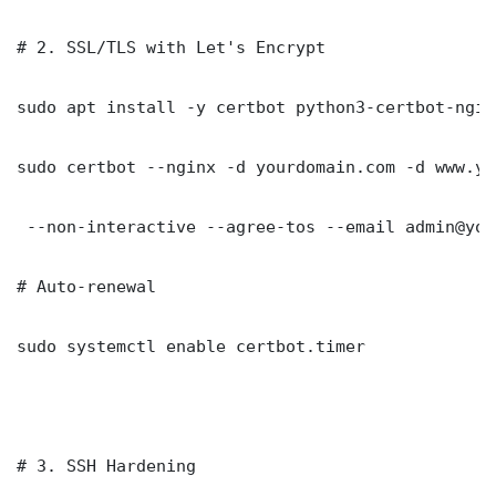
# 2. SSL/TLS with Let's Encrypt

sudo apt install -y certbot python3-certbot-nginx
sudo certbot --nginx -d yourdomain.com -d www.yo
 --non-interactive --agree-tos --email admin@you
# Auto-renewal

sudo systemctl enable certbot.timer

# 3. SSH Hardening
