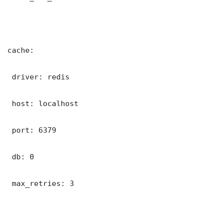
cache:

 driver: redis

 host: localhost

 port: 6379

 db: 0

 max_retries: 3
