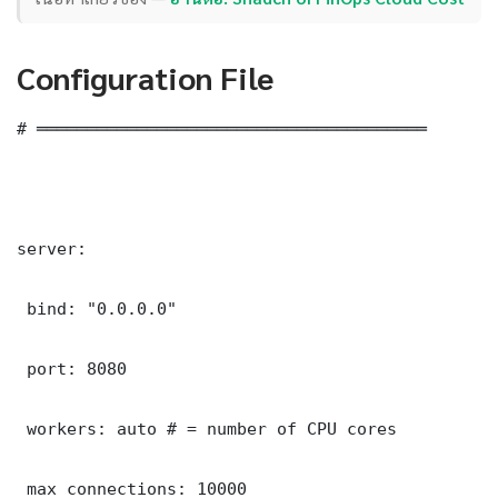
Configuration File
# ═══════════════════════════════════════

server:

 bind: "0.0.0.0"

 port: 8080

 workers: auto # = number of CPU cores

 max_connections: 10000
