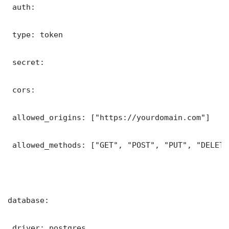
 auth:

 type: token

 secret: 

 cors:

 allowed_origins: ["https://yourdomain.com"]

 allowed_methods: ["GET", "POST", "PUT", "DELETE"
database:

 driver: postgres
