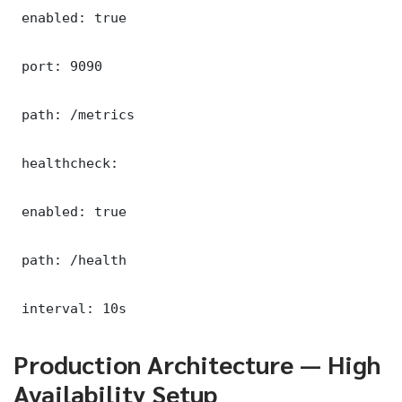
 enabled: true

 port: 9090

 path: /metrics

 healthcheck:

 enabled: true

 path: /health

 interval: 10s
Production Architecture — High
Availability Setup