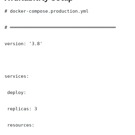
# docker-compose.production.yml

# ═══════════════════════════════════════

version: '3.8'

services:

 deploy:

 replicas: 3

 resources:
