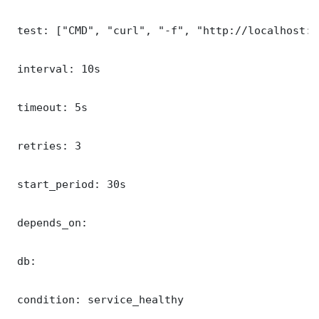
 test: ["CMD", "curl", "-f", "http://localhost:8
 interval: 10s

 timeout: 5s

 retries: 3

 start_period: 30s

 depends_on:

 db:

 condition: service_healthy
