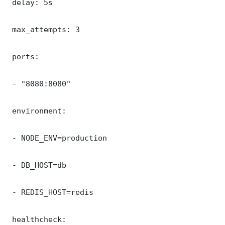
 delay: 5s

 max_attempts: 3

 ports:

 - "8080:8080"

 environment:

 - NODE_ENV=production

 - DB_HOST=db

 - REDIS_HOST=redis

 healthcheck:
