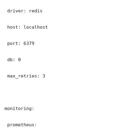
 driver: redis

 host: localhost

 port: 6379

 db: 0

 max_retries: 3

monitoring:

 prometheus:
