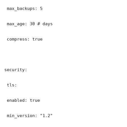
 max_backups: 5

 max_age: 30 # days

 compress: true

security:

 tls:

 enabled: true

 min_version: "1.2"
