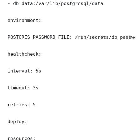
 - db_data:/var/lib/postgresql/data

 environment:

 POSTGRES_PASSWORD_FILE: /run/secrets/db_password
 healthcheck:

 interval: 5s

 timeout: 3s

 retries: 5

 deploy:

 resources:
