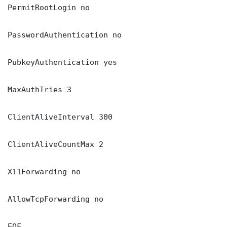
PermitRootLogin no

PasswordAuthentication no

PubkeyAuthentication yes

MaxAuthTries 3

ClientAliveInterval 300

ClientAliveCountMax 2

X11Forwarding no

AllowTcpForwarding no

EOF
