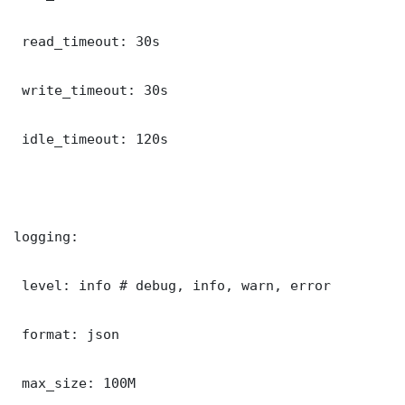
 read_timeout: 30s

 write_timeout: 30s

 idle_timeout: 120s

logging:

 level: info # debug, info, warn, error

 format: json

 max_size: 100M
