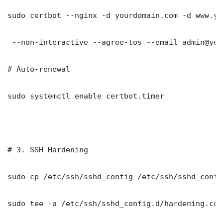
sudo certbot --nginx -d yourdomain.com -d www.yo
 --non-interactive --agree-tos --email admin@you
# Auto-renewal

sudo systemctl enable certbot.timer

# 3. SSH Hardening

sudo cp /etc/ssh/sshd_config /etc/ssh/sshd_config
sudo tee -a /etc/ssh/sshd_config.d/hardening.con