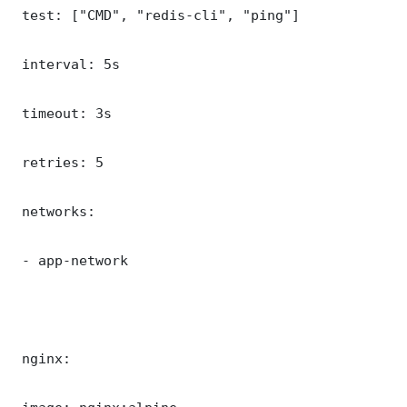
 test: ["CMD", "redis-cli", "ping"]

 interval: 5s

 timeout: 3s

 retries: 5

 networks:

 - app-network

 nginx:
