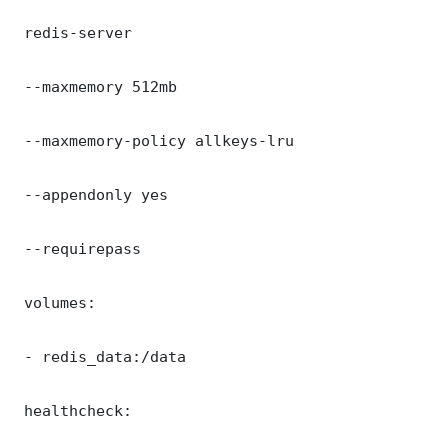
 redis-server

 --maxmemory 512mb

 --maxmemory-policy allkeys-lru

 --appendonly yes

 --requirepass 

 volumes:

 - redis_data:/data

 healthcheck:
