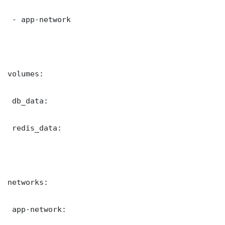
 - app-network

volumes:

 db_data:

 redis_data:

networks:

 app-network:
