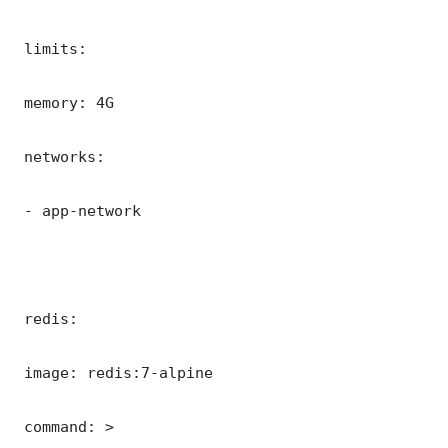
 limits:

 memory: 4G

 networks:

 - app-network

 redis:

 image: redis:7-alpine

 command: >
