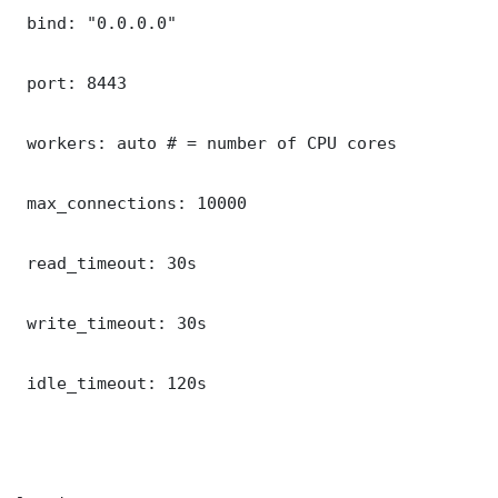
 bind: "0.0.0.0"

 port: 8443

 workers: auto # = number of CPU cores

 max_connections: 10000

 read_timeout: 30s

 write_timeout: 30s

 idle_timeout: 120s
