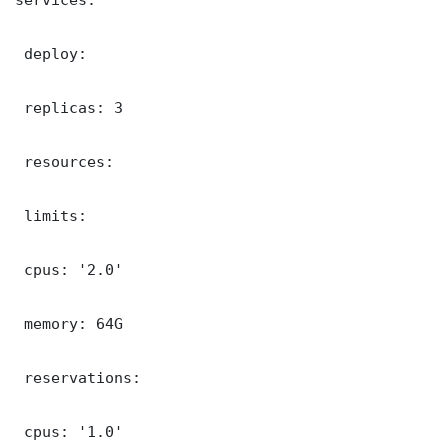
 deploy:

 replicas: 3

 resources:

 limits:

 cpus: '2.0'

 memory: 64G

 reservations:

 cpus: '1.0'
