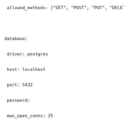
 allowed_methods: ["GET", "POST", "PUT", "DELETE"
database:

 driver: postgres

 host: localhost

 port: 5432

 password: 

 max_open_conns: 25
