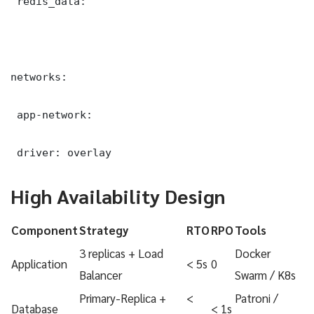
 redis_data:

networks:

 app-network:

 driver: overlay
High Availability Design
Component
Strategy
RTO
RPO
Tools
3 replicas + Load
Docker
Application
< 5s
0
Balancer
Swarm / K8s
Primary-Replica +
<
Patroni /
Database
< 1s