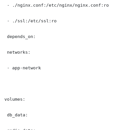
 - ./nginx.conf:/etc/nginx/nginx.conf:ro

 - ./ssl:/etc/ssl:ro

 depends_on:

 networks:

 - app-network

volumes:

 db_data:
