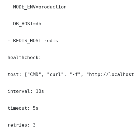
 - NODE_ENV=production

 - DB_HOST=db

 - REDIS_HOST=redis

 healthcheck:

 test: ["CMD", "curl", "-f", "http://localhost:8
 interval: 10s

 timeout: 5s

 retries: 3
