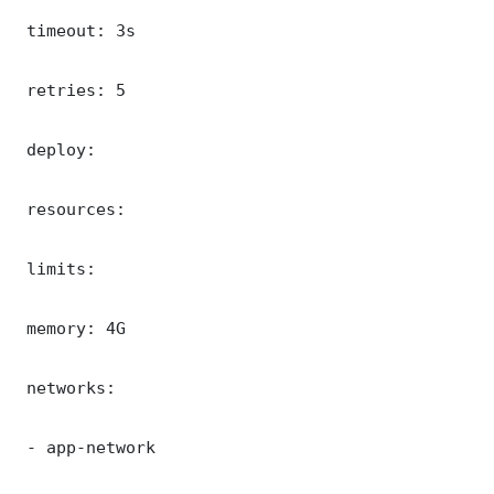
 timeout: 3s

 retries: 5

 deploy:

 resources:

 limits:

 memory: 4G

 networks:

 - app-network
