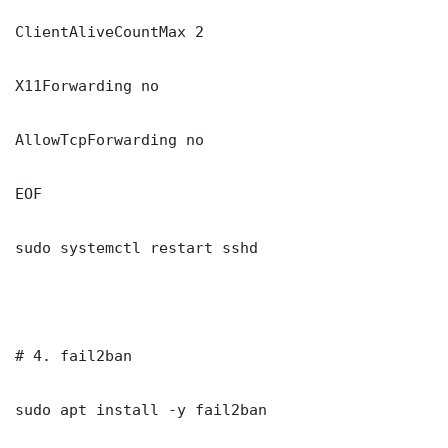
ClientAliveCountMax 2

X11Forwarding no

AllowTcpForwarding no

EOF

sudo systemctl restart sshd

# 4. fail2ban

sudo apt install -y fail2ban
