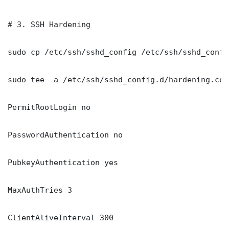
# 3. SSH Hardening

sudo cp /etc/ssh/sshd_config /etc/ssh/sshd_config
sudo tee -a /etc/ssh/sshd_config.d/hardening.con
PermitRootLogin no

PasswordAuthentication no

PubkeyAuthentication yes

MaxAuthTries 3

ClientAliveInterval 300
