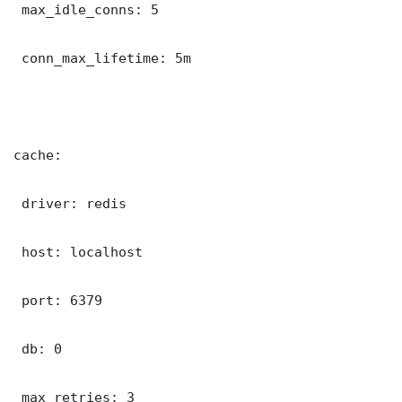
 max_idle_conns: 5

 conn_max_lifetime: 5m

cache:

 driver: redis

 host: localhost

 port: 6379

 db: 0

 max_retries: 3
