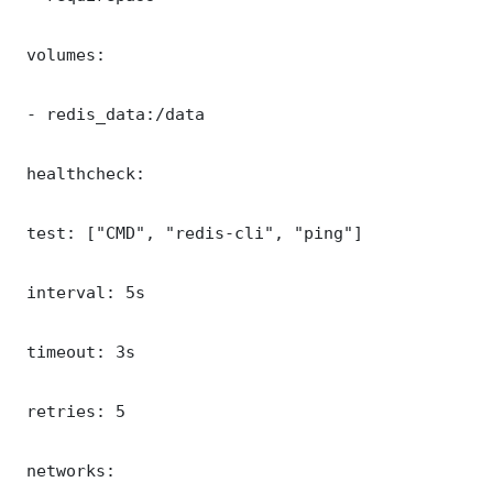
 volumes:

 - redis_data:/data

 healthcheck:

 test: ["CMD", "redis-cli", "ping"]

 interval: 5s

 timeout: 3s

 retries: 5

 networks:
