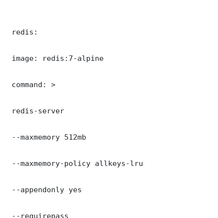
 redis:

 image: redis:7-alpine

 command: >

 redis-server

 --maxmemory 512mb

 --maxmemory-policy allkeys-lru

 --appendonly yes

 --requirepass 
