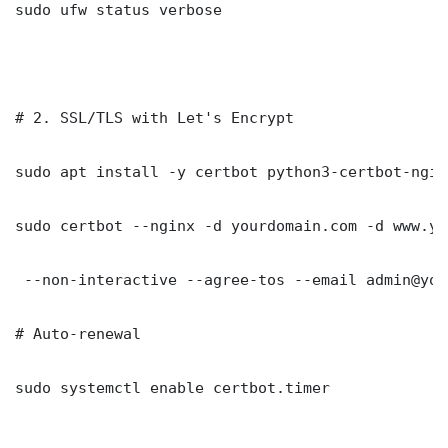
sudo ufw status verbose

# 2. SSL/TLS with Let's Encrypt

sudo apt install -y certbot python3-certbot-nginx
sudo certbot --nginx -d yourdomain.com -d www.yo
 --non-interactive --agree-tos --email admin@you
# Auto-renewal

sudo systemctl enable certbot.timer
