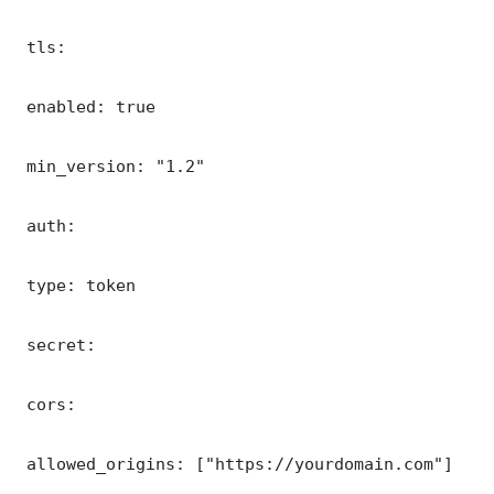
 tls:

 enabled: true

 min_version: "1.2"

 auth:

 type: token

 secret: 

 cors:

 allowed_origins: ["https://yourdomain.com"]
