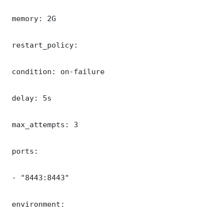
 memory: 2G

 restart_policy:

 condition: on-failure

 delay: 5s

 max_attempts: 3

 ports:

 - "8443:8443"

 environment:
