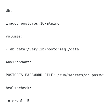
 db:

 image: postgres:16-alpine

 volumes:

 - db_data:/var/lib/postgresql/data

 environment:

 POSTGRES_PASSWORD_FILE: /run/secrets/db_password
 healthcheck:

 interval: 5s
