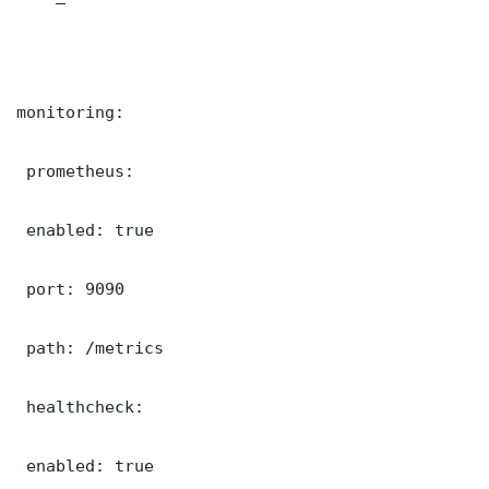
monitoring:

 prometheus:

 enabled: true

 port: 9090

 path: /metrics

 healthcheck:

 enabled: true
