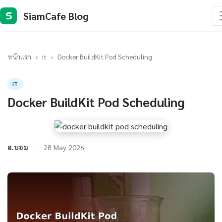
SiamCafe Blog
S
หน้าแรก
›
it
›
Docker BuildKit Pod Scheduling
IT
Docker BuildKit Pod Scheduling
อ.บอม
28 May 2026