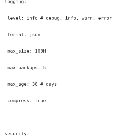
logging:

 level: info # debug, info, warn, error

 format: json

 max_size: 100M

 max_backups: 5

 max_age: 30 # days

 compress: true

security:
