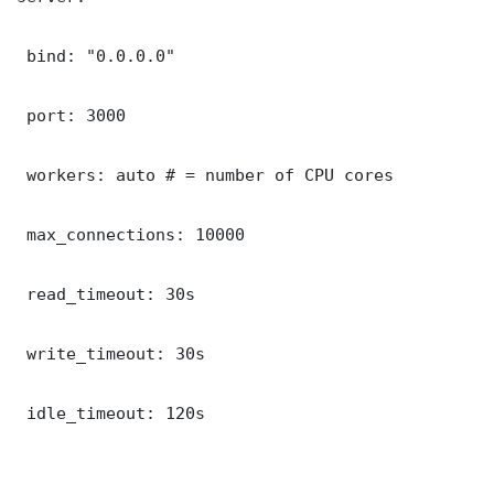
 bind: "0.0.0.0"

 port: 3000

 workers: auto # = number of CPU cores

 max_connections: 10000

 read_timeout: 30s

 write_timeout: 30s

 idle_timeout: 120s
