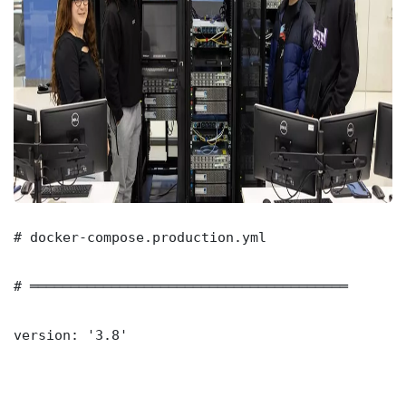
# docker-compose.production.yml

# ═══════════════════════════════════════

version: '3.8'
