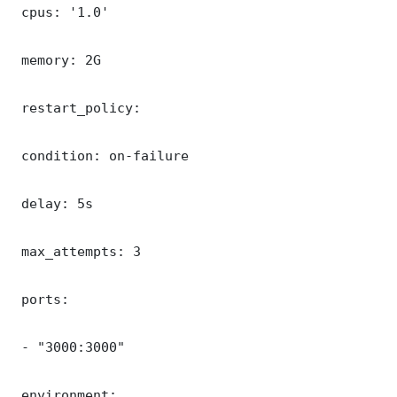
 cpus: '1.0'

 memory: 2G

 restart_policy:

 condition: on-failure

 delay: 5s

 max_attempts: 3

 ports:

 - "3000:3000"

 environment:
