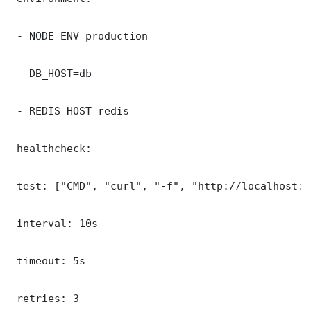
 - NODE_ENV=production

 - DB_HOST=db

 - REDIS_HOST=redis

 healthcheck:

 test: ["CMD", "curl", "-f", "http://localhost:3
 interval: 10s

 timeout: 5s

 retries: 3
