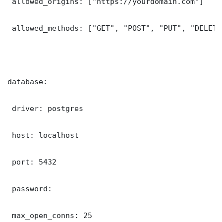
 allowed_origins: ["https://yourdomain.com"]

 allowed_methods: ["GET", "POST", "PUT", "DELETE"
database:

 driver: postgres

 host: localhost

 port: 5432

 password: 

 max_open_conns: 25
