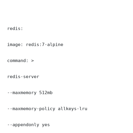
 redis:

 image: redis:7-alpine

 command: >

 redis-server

 --maxmemory 512mb

 --maxmemory-policy allkeys-lru

 --appendonly yes
