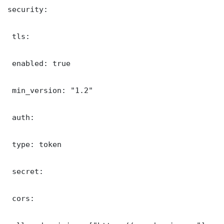
security:

 tls:

 enabled: true

 min_version: "1.2"

 auth:

 type: token

 secret: 

 cors:
