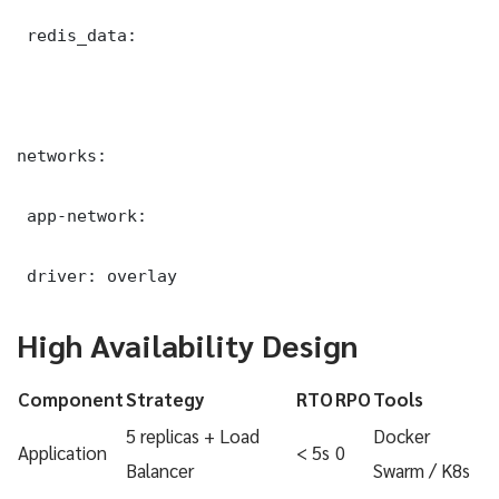
 redis_data:

networks:

 app-network:

 driver: overlay
High Availability Design
Component
Strategy
RTO
RPO
Tools
5 replicas + Load
Docker
Application
< 5s
0
Balancer
Swarm / K8s