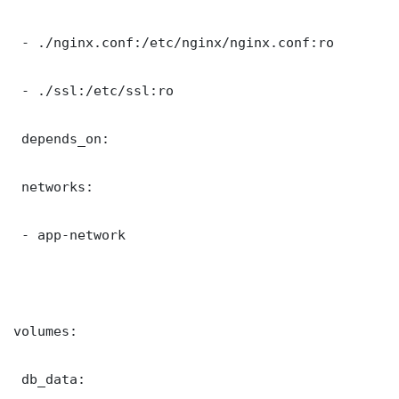
 - ./nginx.conf:/etc/nginx/nginx.conf:ro

 - ./ssl:/etc/ssl:ro

 depends_on:

 networks:

 - app-network

volumes:

 db_data:
