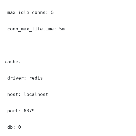
 max_idle_conns: 5

 conn_max_lifetime: 5m

cache:

 driver: redis

 host: localhost

 port: 6379

 db: 0
