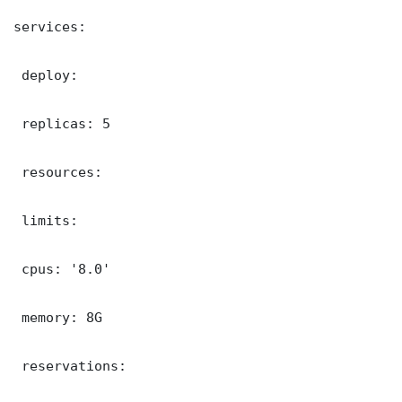
services:

 deploy:

 replicas: 5

 resources:

 limits:

 cpus: '8.0'

 memory: 8G

 reservations:
