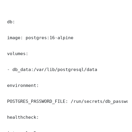
 db:

 image: postgres:16-alpine

 volumes:

 - db_data:/var/lib/postgresql/data

 environment:

 POSTGRES_PASSWORD_FILE: /run/secrets/db_password
 healthcheck:
