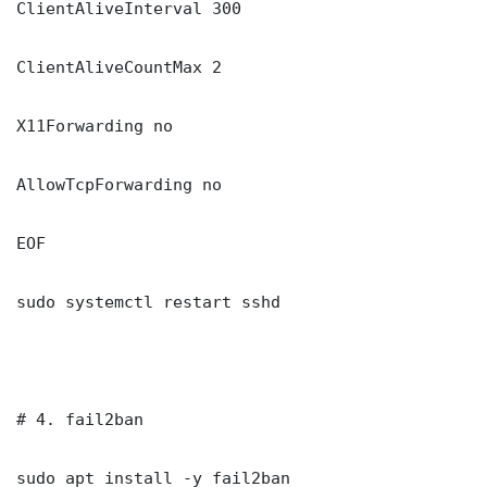
ClientAliveInterval 300

ClientAliveCountMax 2

X11Forwarding no

AllowTcpForwarding no

EOF

sudo systemctl restart sshd

# 4. fail2ban

sudo apt install -y fail2ban
