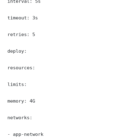
 interval: 5s

 timeout: 3s

 retries: 5

 deploy:

 resources:

 limits:

 memory: 4G

 networks:

 - app-network
