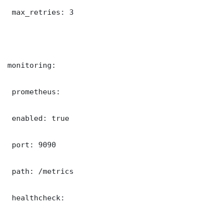
 max_retries: 3

monitoring:

 prometheus:

 enabled: true

 port: 9090

 path: /metrics

 healthcheck:
