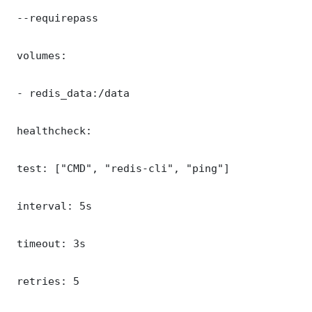
 --requirepass 

 volumes:

 - redis_data:/data

 healthcheck:

 test: ["CMD", "redis-cli", "ping"]

 interval: 5s

 timeout: 3s

 retries: 5
