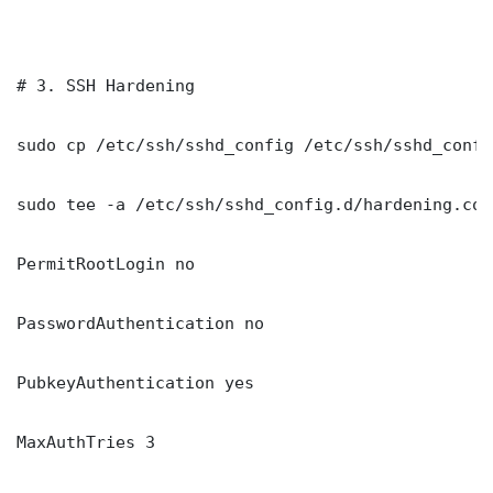
# 3. SSH Hardening

sudo cp /etc/ssh/sshd_config /etc/ssh/sshd_config
sudo tee -a /etc/ssh/sshd_config.d/hardening.con
PermitRootLogin no

PasswordAuthentication no

PubkeyAuthentication yes

MaxAuthTries 3
