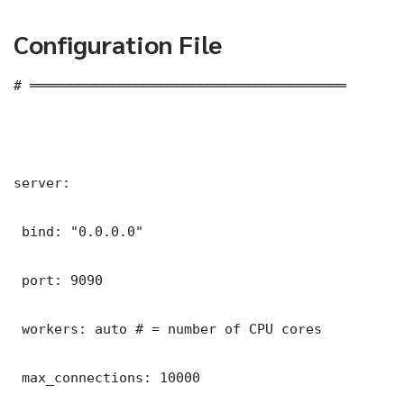
Configuration File
# ═══════════════════════════════════════

server:

 bind: "0.0.0.0"

 port: 9090

 workers: auto # = number of CPU cores

 max_connections: 10000
