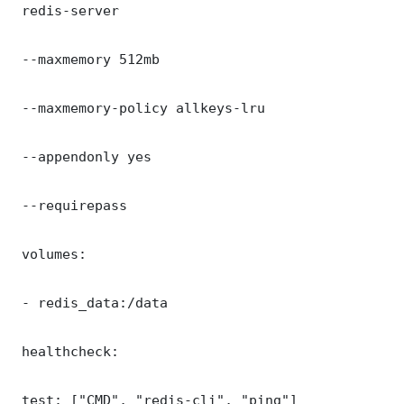
 redis-server

 --maxmemory 512mb

 --maxmemory-policy allkeys-lru

 --appendonly yes

 --requirepass 

 volumes:

 - redis_data:/data

 healthcheck:

 test: ["CMD", "redis-cli", "ping"]
