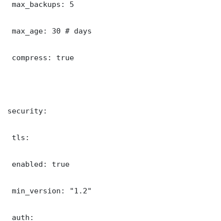
 max_backups: 5

 max_age: 30 # days

 compress: true

security:

 tls:

 enabled: true

 min_version: "1.2"

 auth:
