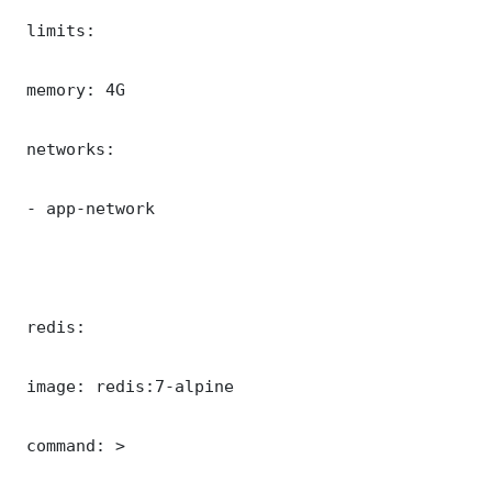
 limits:

 memory: 4G

 networks:

 - app-network

 redis:

 image: redis:7-alpine

 command: >
