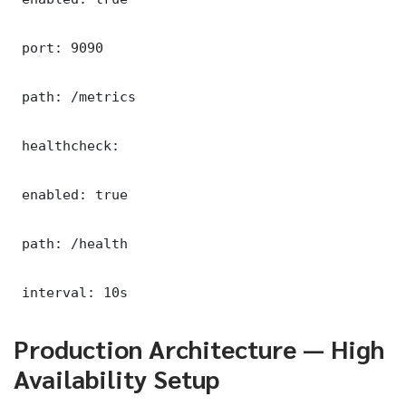
 port: 9090

 path: /metrics

 healthcheck:

 enabled: true

 path: /health

 interval: 10s
Production Architecture — High
Availability Setup