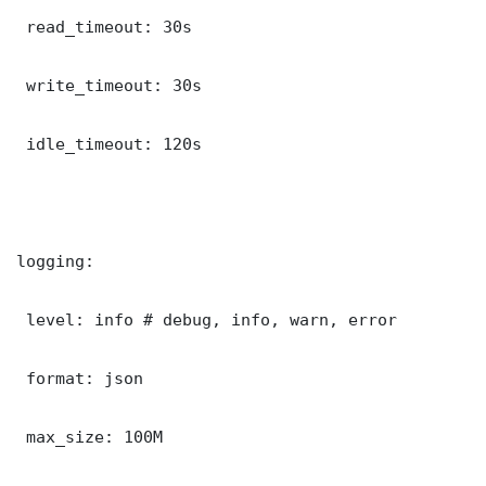
 read_timeout: 30s

 write_timeout: 30s

 idle_timeout: 120s

logging:

 level: info # debug, info, warn, error

 format: json

 max_size: 100M
