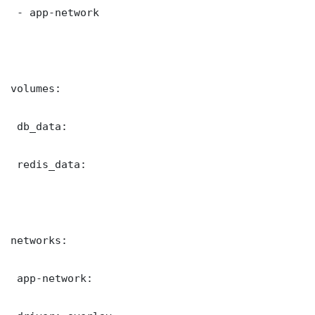
 - app-network

volumes:

 db_data:

 redis_data:

networks:

 app-network:
