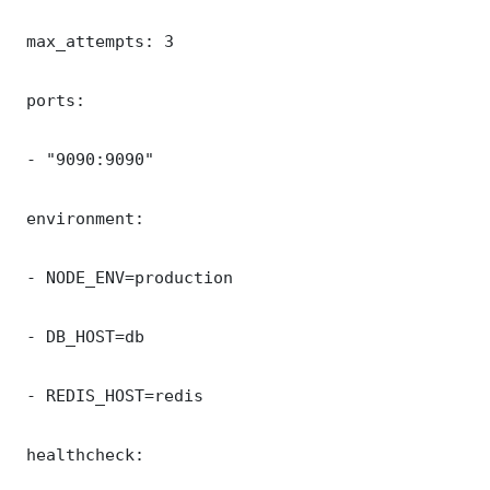
 max_attempts: 3

 ports:

 - "9090:9090"

 environment:

 - NODE_ENV=production

 - DB_HOST=db

 - REDIS_HOST=redis

 healthcheck:
