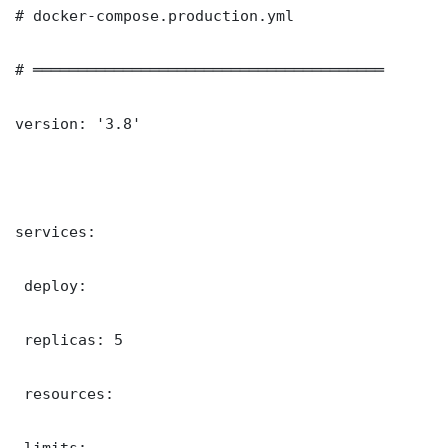
# docker-compose.production.yml

# ═══════════════════════════════════════

version: '3.8'

services:

 deploy:

 replicas: 5

 resources:

 limits:
