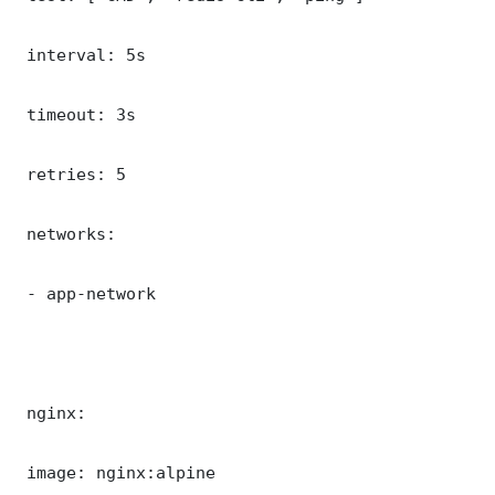
 interval: 5s

 timeout: 3s

 retries: 5

 networks:

 - app-network

 nginx:

 image: nginx:alpine
