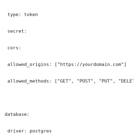
 type: token

 secret: 

 cors:

 allowed_origins: ["https://yourdomain.com"]

 allowed_methods: ["GET", "POST", "PUT", "DELETE"
database:

 driver: postgres
