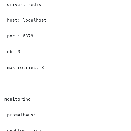
 driver: redis

 host: localhost

 port: 6379

 db: 0

 max_retries: 3

monitoring:

 prometheus:

 enabled: true
