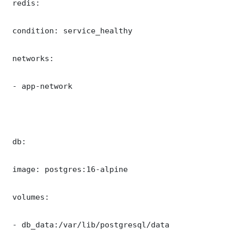
 redis:

 condition: service_healthy

 networks:

 - app-network

 db:

 image: postgres:16-alpine

 volumes:

 - db_data:/var/lib/postgresql/data
