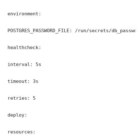
 environment:

 POSTGRES_PASSWORD_FILE: /run/secrets/db_password
 healthcheck:

 interval: 5s

 timeout: 3s

 retries: 5

 deploy:

 resources:
