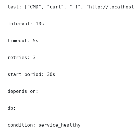
 test: ["CMD", "curl", "-f", "http://localhost:9
 interval: 10s

 timeout: 5s

 retries: 3

 start_period: 30s

 depends_on:

 db:

 condition: service_healthy
