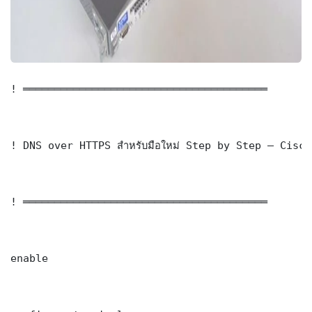
! ═══════════════════════════════════════

! DNS over HTTPS สำหรับมือใหม่ Step by Step — Cisc
! ═══════════════════════════════════════

enable
