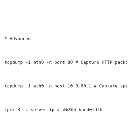
# Advanced

tcpdump -i eth0 -n port 80 # Capture HTTP packets
tcpdump -i eth0 -n host 10.0.60.1 # Capture spec
iperf3 -c server-ip # ทดสอบ bandwidth
