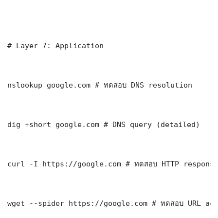
# Layer 7: Application

nslookup google.com # ทดสอบ DNS resolution

dig +short google.com # DNS query (detailed)

curl -I https://google.com # ทดสอบ HTTP response
wget --spider https://google.com # ทดสอบ URL acc