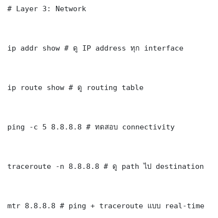
# Layer 3: Network

ip addr show # ดู IP address ทุก interface

ip route show # ดู routing table

ping -c 5 8.8.8.8 # ทดสอบ connectivity

traceroute -n 8.8.8.8 # ดู path ไป destination

mtr 8.8.8.8 # ping + traceroute แบบ real-time
