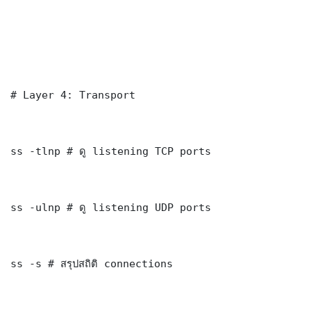
# Layer 4: Transport

ss -tlnp # ดู listening TCP ports

ss -ulnp # ดู listening UDP ports

ss -s # สรุปสถิติ connections
