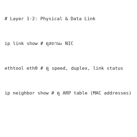
# Layer 1-2: Physical & Data Link

ip link show # ดูสถานะ NIC

ethtool eth0 # ดู speed, duplex, link status

ip neighbor show # ดู ARP table (MAC addresses)
