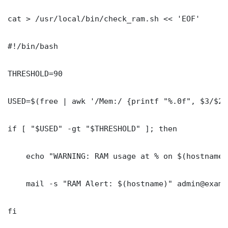
cat > /usr/local/bin/check_ram.sh << 'EOF'

#!/bin/bash

THRESHOLD=90

USED=$(free | awk '/Mem:/ {printf "%.0f", $3/$2*1
if [ "$USED" -gt "$THRESHOLD" ]; then

    echo "WARNING: RAM usage at % on $(hostname)"
    mail -s "RAM Alert: $(hostname)" admin@exampl
fi
