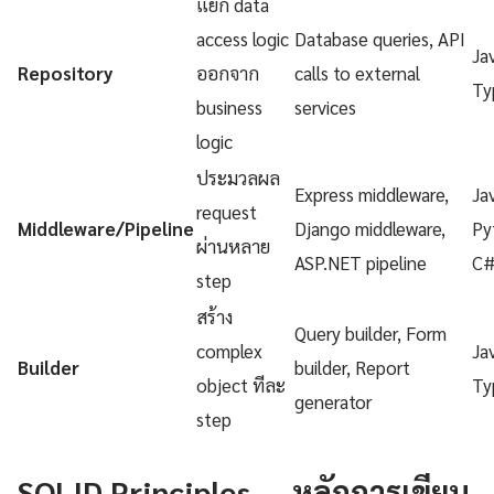
แยก data
access logic
Database queries, API
Ja
Repository
ออกจาก
calls to external
Ty
business
services
logic
ประมวลผล
Express middleware,
Ja
request
Middleware/Pipeline
Django middleware,
Py
ผ่านหลาย
ASP.NET pipeline
C
step
สร้าง
Query builder, Form
complex
Ja
Builder
builder, Report
object ทีละ
Ty
generator
step
SOLID Principles — หลักการเขียน