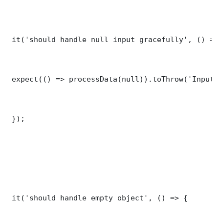
 it('should handle null input gracefully', () => 
 expect(() => processData(null)).toThrow('Input 
 });

 it('should handle empty object', () => {
