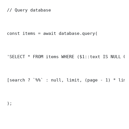
 // Query database

 const items = await database.query(

 'SELECT * FROM items WHERE ($1::text IS NULL OR
 [search ? `%%` : null, limit, (page - 1) * limit
 );
