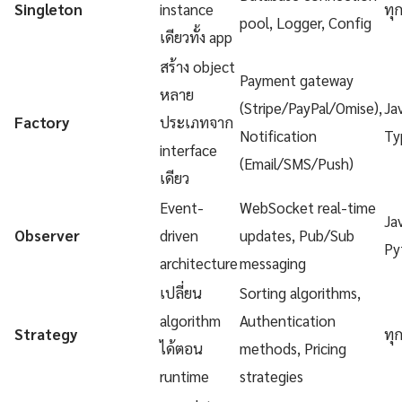
Singleton
instance
ทุ
pool, Logger, Config
เดียวทั้ง app
สร้าง object
Payment gateway
หลาย
(Stripe/PayPal/Omise),
Ja
Factory
ประเภทจาก
Notification
Ty
interface
(Email/SMS/Push)
เดียว
Event-
WebSocket real-time
Ja
Observer
driven
updates, Pub/Sub
Py
architecture
messaging
เปลี่ยน
Sorting algorithms,
algorithm
Authentication
Strategy
ทุ
ได้ตอน
methods, Pricing
runtime
strategies