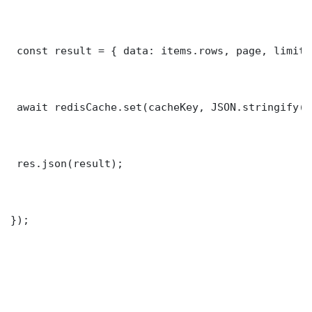
 const result = { data: items.rows, page, limit,
 await redisCache.set(cacheKey, JSON.stringify(r
 res.json(result);

});
