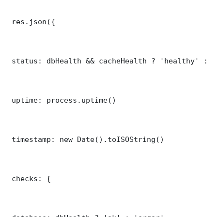
 res.json({

 status: dbHealth && cacheHealth ? 'healthy' : '
 uptime: process.uptime()

 timestamp: new Date().toISOString()

 checks: {
