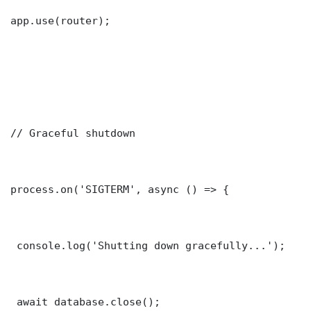
app.use(router);

// Graceful shutdown

process.on('SIGTERM', async () => {

 console.log('Shutting down gracefully...');

 await database.close();
