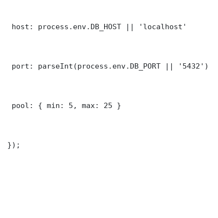
 host: process.env.DB_HOST || 'localhost'

 port: parseInt(process.env.DB_PORT || '5432')

 pool: { min: 5, max: 25 }

});
