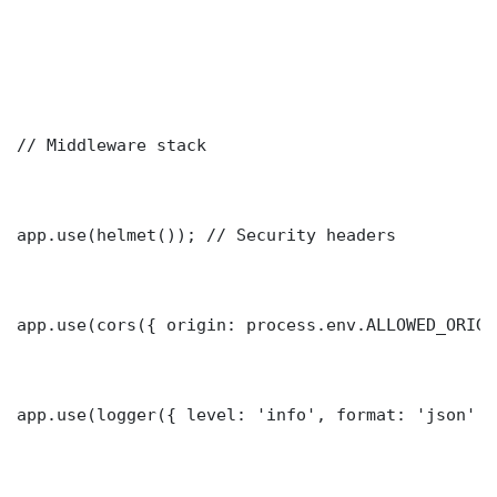
// Middleware stack

app.use(helmet()); // Security headers

app.use(cors({ origin: process.env.ALLOWED_ORIGI
app.use(logger({ level: 'info', format: 'json' })