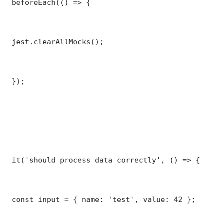
 beforeEach(() => {

 jest.clearAllMocks();

 });

 it('should process data correctly', () => {

 const input = { name: 'test', value: 42 };
