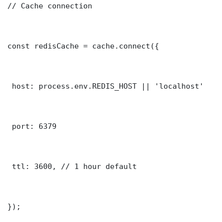
// Cache connection

const redisCache = cache.connect({

 host: process.env.REDIS_HOST || 'localhost'

 port: 6379

 ttl: 3600, // 1 hour default

});
