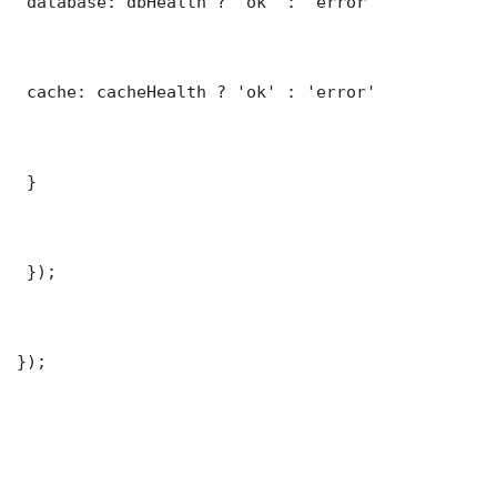
 database: dbHealth ? 'ok' : 'error'

 cache: cacheHealth ? 'ok' : 'error'

 }

 });

});
