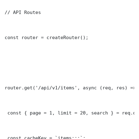
// API Routes

const router = createRouter();

router.get('/api/v1/items', async (req, res) => {
 const { page = 1, limit = 20, search } = req.que
 const cacheKey = `items:::`;
