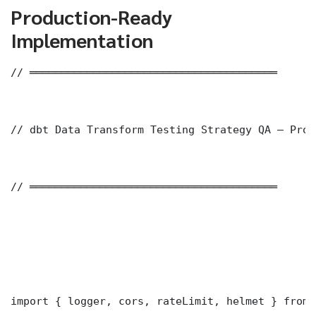
Production-Ready
Implementation
// ═══════════════════════════════════════

// dbt Data Transform Testing Strategy QA — Prod
// ═══════════════════════════════════════

import { logger, cors, rateLimit, helmet } from 