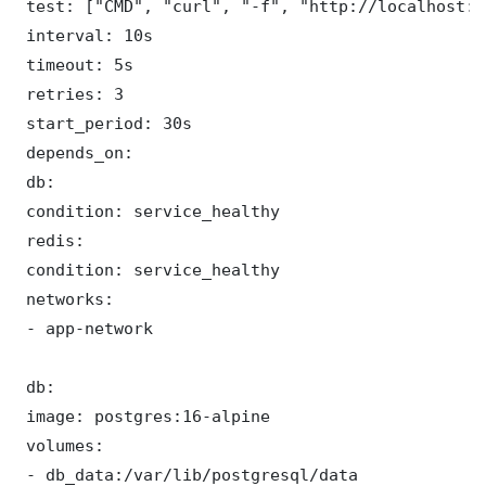
 test: ["CMD", "curl", "-f", "http://localhost:5
 interval: 10s

 timeout: 5s

 retries: 3

 start_period: 30s

 depends_on:

 db:

 condition: service_healthy

 redis:

 condition: service_healthy

 networks:

 - app-network

 db:

 image: postgres:16-alpine

 volumes:

 - db_data:/var/lib/postgresql/data
