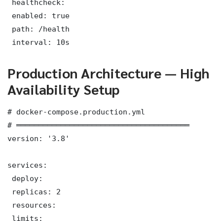
 healthcheck:

 enabled: true

 path: /health

 interval: 10s
Production Architecture — High
Availability Setup
# docker-compose.production.yml

# ═══════════════════════════════════════

version: '3.8'

services:

 deploy:

 replicas: 2

 resources:

 limits:
