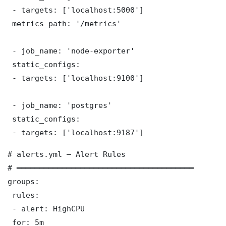
 - targets: ['localhost:5000']

 metrics_path: '/metrics'

 - job_name: 'node-exporter'

 static_configs:

 - targets: ['localhost:9100']

 - job_name: 'postgres'

 static_configs:

 - targets: ['localhost:9187']
# alerts.yml — Alert Rules

# ═══════════════════════════════════════

groups:

 rules:

 - alert: HighCPU

 for: 5m
