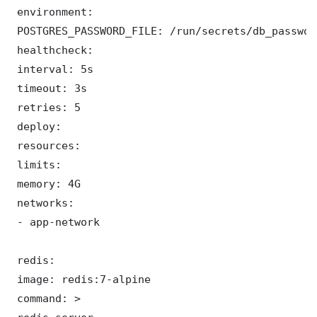
 environment:

 POSTGRES_PASSWORD_FILE: /run/secrets/db_password
 healthcheck:

 interval: 5s

 timeout: 3s

 retries: 5

 deploy:

 resources:

 limits:

 memory: 4G

 networks:

 - app-network

 redis:

 image: redis:7-alpine

 command: >
