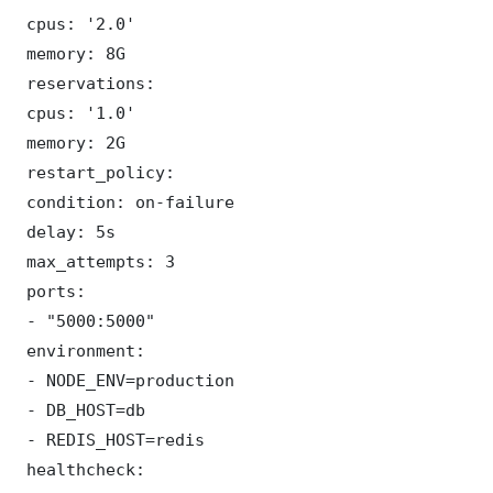
 cpus: '2.0'

 memory: 8G

 reservations:

 cpus: '1.0'

 memory: 2G

 restart_policy:

 condition: on-failure

 delay: 5s

 max_attempts: 3

 ports:

 - "5000:5000"

 environment:

 - NODE_ENV=production

 - DB_HOST=db

 - REDIS_HOST=redis

 healthcheck:
