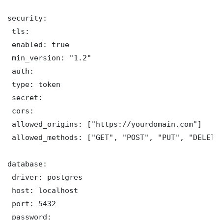
security:

 tls:

 enabled: true

 min_version: "1.2"

 auth:

 type: token

 secret: 

 cors:

 allowed_origins: ["https://yourdomain.com"]

 allowed_methods: ["GET", "POST", "PUT", "DELETE"
database:

 driver: postgres

 host: localhost

 port: 5432

 password: 
