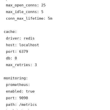
 max_open_conns: 25

 max_idle_conns: 5

 conn_max_lifetime: 5m

cache:

 driver: redis

 host: localhost

 port: 6379

 db: 0

 max_retries: 3

monitoring:

 prometheus:

 enabled: true

 port: 9090

 path: /metrics
