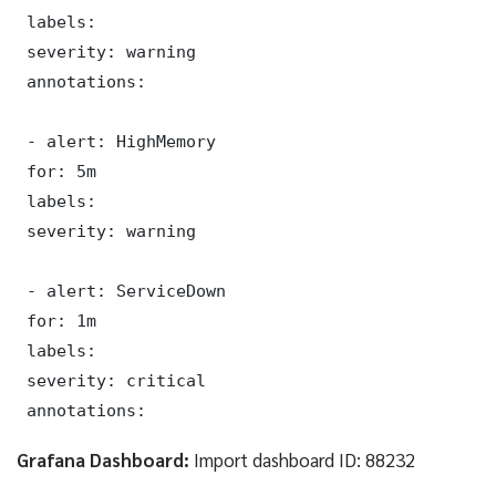
 labels:

 severity: warning

 annotations:

 - alert: HighMemory

 for: 5m

 labels:

 severity: warning

 - alert: ServiceDown

 for: 1m

 labels:

 severity: critical

 annotations:
Grafana Dashboard:
Import dashboard ID: 88232