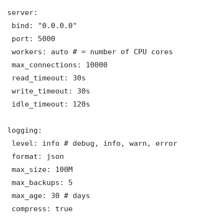
server:

 bind: "0.0.0.0"

 port: 5000

 workers: auto # = number of CPU cores

 max_connections: 10000

 read_timeout: 30s

 write_timeout: 30s

 idle_timeout: 120s

logging:

 level: info # debug, info, warn, error

 format: json

 max_size: 100M

 max_backups: 5

 max_age: 30 # days

 compress: true
