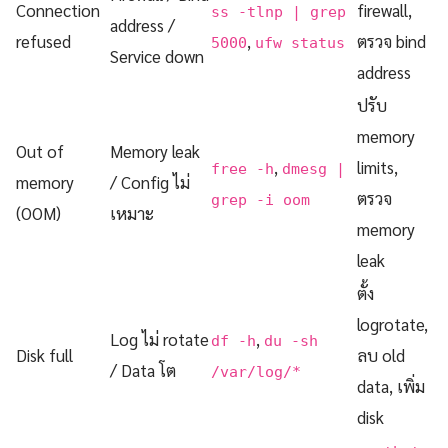
Connection
firewall,
ss -tlnp | grep
address /
refused
,
ตรวจ bind
5000
ufw status
Service down
address
ปรับ
memory
Out of
Memory leak
,
limits,
free -h
dmesg |
memory
/ Config ไม่
ตรวจ
grep -i oom
(OOM)
เหมาะ
memory
leak
ตั้ง
logrotate,
Log ไม่ rotate
,
df -h
du -sh
Disk full
ลบ old
/ Data โต
/var/log/*
data, เพิ่ม
disk