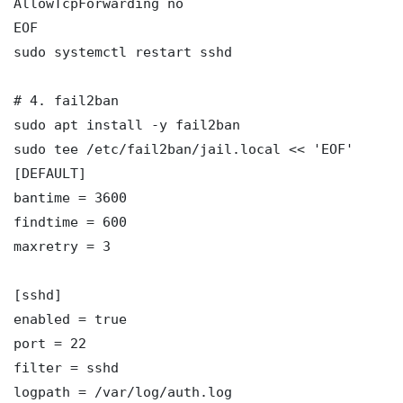
AllowTcpForwarding no

EOF

sudo systemctl restart sshd

# 4. fail2ban

sudo apt install -y fail2ban

sudo tee /etc/fail2ban/jail.local << 'EOF'

[DEFAULT]

bantime = 3600

findtime = 600

maxretry = 3

[sshd]

enabled = true

port = 22

filter = sshd

logpath = /var/log/auth.log
