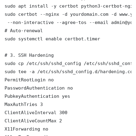
sudo apt install -y certbot python3-certbot-nginx
sudo certbot --nginx -d yourdomain.com -d www.yo
 --non-interactive --agree-tos --email admin@you
# Auto-renewal

sudo systemctl enable certbot.timer

# 3. SSH Hardening

sudo cp /etc/ssh/sshd_config /etc/ssh/sshd_config
sudo tee -a /etc/ssh/sshd_config.d/hardening.con
PermitRootLogin no

PasswordAuthentication no

PubkeyAuthentication yes

MaxAuthTries 3

ClientAliveInterval 300

ClientAliveCountMax 2

X11Forwarding no
