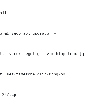
ail

e && sudo apt upgrade -y

ll -y curl wget git vim htop tmux jq

tl set-timezone Asia/Bangkok

 22/tcp
