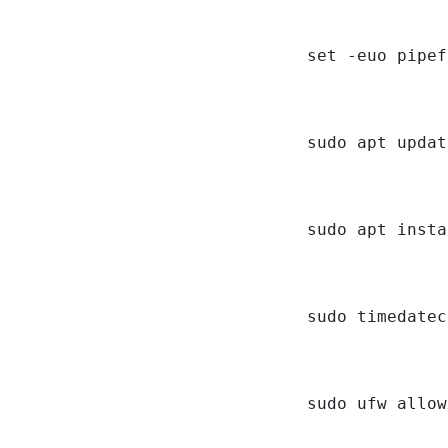
set -euo pipef
sudo apt updat
sudo apt insta
sudo timedatec
sudo ufw allow