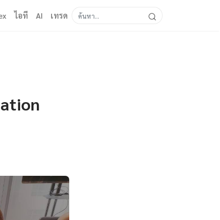
ex
ไอที
AI
เทรด
ration