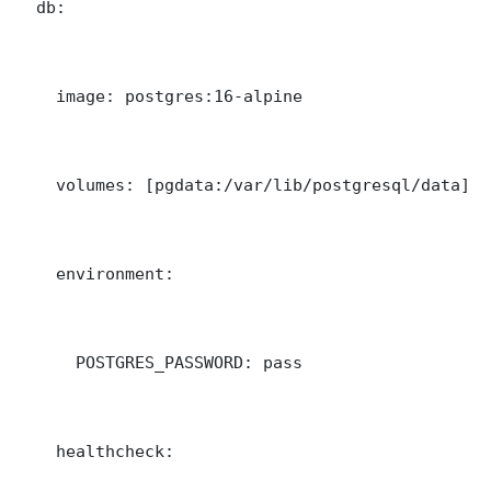
  db:

    image: postgres:16-alpine

    volumes: [pgdata:/var/lib/postgresql/data]

    environment:

      POSTGRES_PASSWORD: pass

    healthcheck:
