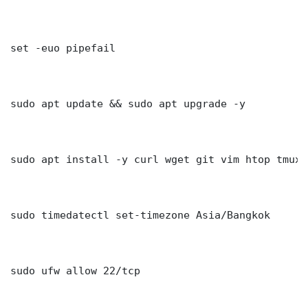
set -euo pipefail

sudo apt update && sudo apt upgrade -y

sudo apt install -y curl wget git vim htop tmux j
sudo timedatectl set-timezone Asia/Bangkok

sudo ufw allow 22/tcp
