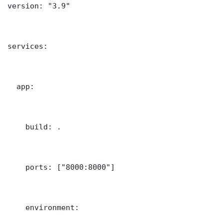
version: "3.9"

services:

  app:

    build: .

    ports: ["8000:8000"]

    environment:
