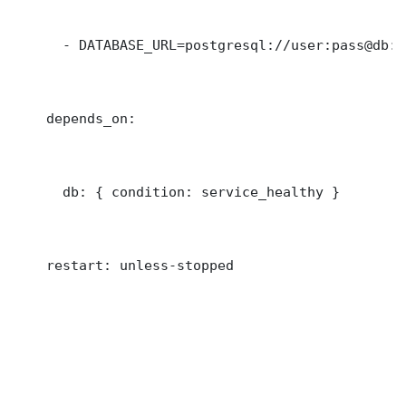
      - DATABASE_URL=postgresql://user:pass@db:5
    depends_on:

      db: { condition: service_healthy }

    restart: unless-stopped
