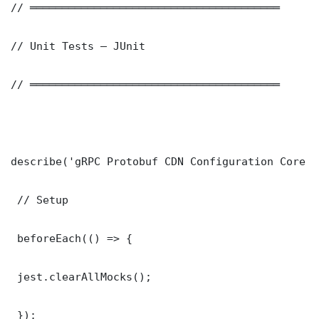
// ═══════════════════════════════════════

// Unit Tests — JUnit

// ═══════════════════════════════════════

describe('gRPC Protobuf CDN Configuration Core F
 // Setup

 beforeEach(() => {

 jest.clearAllMocks();

 });
