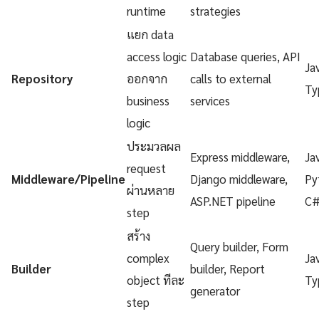
runtime
strategies
แยก data
access logic
Database queries, API
Ja
Repository
ออกจาก
calls to external
Ty
business
services
logic
ประมวลผล
Express middleware,
Ja
request
Middleware/Pipeline
Django middleware,
Py
ผ่านหลาย
ASP.NET pipeline
C
step
สร้าง
Query builder, Form
complex
Ja
Builder
builder, Report
object ทีละ
Ty
generator
step