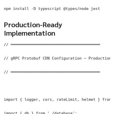
npm install -D typescript @types/node jest
Production-Ready
Implementation
// ═══════════════════════════════════════

// gRPC Protobuf CDN Configuration — Production 
// ═══════════════════════════════════════

import { logger, cors, rateLimit, helmet } from 
import { db } from './database';
