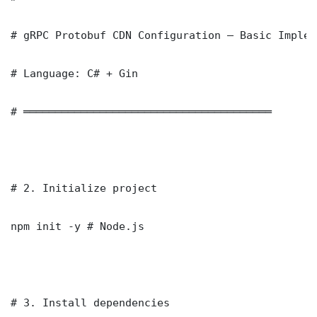
# gRPC Protobuf CDN Configuration — Basic Implem
# Language: C# + Gin

# ═══════════════════════════════════════

# 2. Initialize project

npm init -y # Node.js

# 3. Install dependencies
