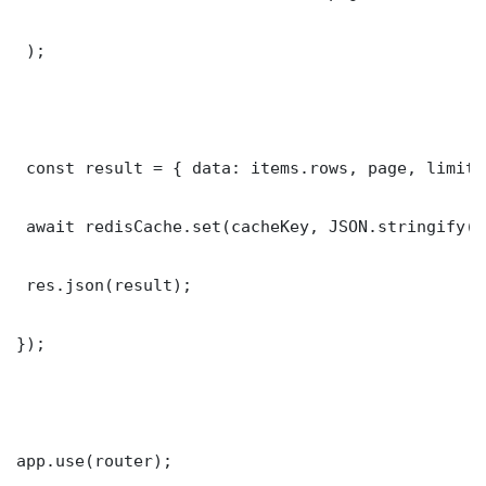
 );

 const result = { data: items.rows, page, limit,
 await redisCache.set(cacheKey, JSON.stringify(r
 res.json(result);

});

app.use(router);
