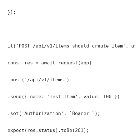
 });

 it('POST /api/v1/items should create item', asy
 const res = await request(app)

 .post('/api/v1/items')

 .send({ name: 'Test Item', value: 100 })

 .set('Authorization', `Bearer `);

 expect(res.status).toBe(201);
