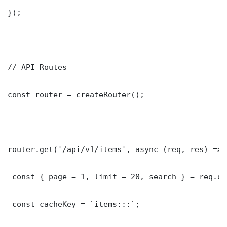
});

// API Routes

const router = createRouter();

router.get('/api/v1/items', async (req, res) => {
 const { page = 1, limit = 20, search } = req.que
 const cacheKey = `items:::`;
