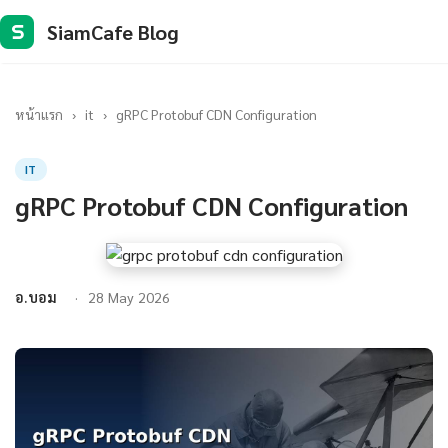
SiamCafe Blog
S
หน้าแรก
›
it
›
gRPC Protobuf CDN Configuration
IT
gRPC Protobuf CDN Configuration
อ.บอม
28 May 2026