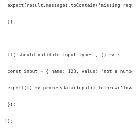
 expect(result.message).toContain('missing requi
 });

 it('should validate input types', () => {

 const input = { name: 123, value: 'not a number'
 expect(() => processData(input)).toThrow('Inval
 });

});
