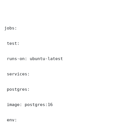
jobs:

 test:

 runs-on: ubuntu-latest

 services:

 postgres:

 image: postgres:16

 env:
