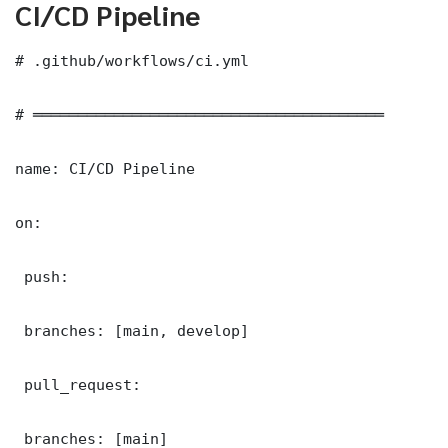
CI/CD Pipeline
# .github/workflows/ci.yml

# ═══════════════════════════════════════

name: CI/CD Pipeline

on:

 push:

 branches: [main, develop]

 pull_request:

 branches: [main]
