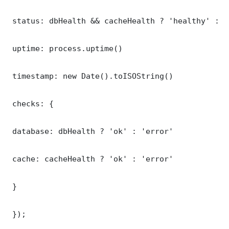
 status: dbHealth && cacheHealth ? 'healthy' : '
 uptime: process.uptime()

 timestamp: new Date().toISOString()

 checks: {

 database: dbHealth ? 'ok' : 'error'

 cache: cacheHealth ? 'ok' : 'error'

 }

 });
