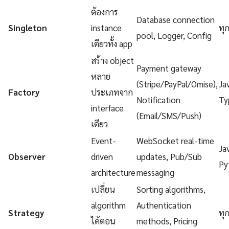
ต้องการ
Database connection
Singleton
instance
ทุ
pool, Logger, Config
เดียวทั้ง app
สร้าง object
Payment gateway
หลาย
(Stripe/PayPal/Omise),
Ja
Factory
ประเภทจาก
Notification
Ty
interface
(Email/SMS/Push)
เดียว
Event-
WebSocket real-time
Ja
Observer
driven
updates, Pub/Sub
Py
architecture
messaging
เปลี่ยน
Sorting algorithms,
algorithm
Authentication
Strategy
ทุ
ได้ตอน
methods, Pricing