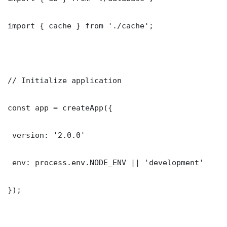
import { cache } from './cache';

// Initialize application

const app = createApp({

 version: '2.0.0'

 env: process.env.NODE_ENV || 'development'

});
