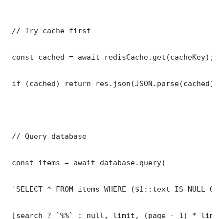
 // Try cache first

 const cached = await redisCache.get(cacheKey);

 if (cached) return res.json(JSON.parse(cached));
 // Query database

 const items = await database.query(

 'SELECT * FROM items WHERE ($1::text IS NULL OR
 [search ? `%%` : null, limit, (page - 1) * limit