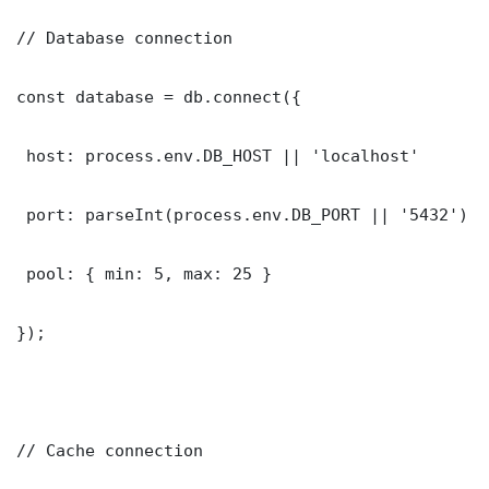
// Database connection

const database = db.connect({

 host: process.env.DB_HOST || 'localhost'

 port: parseInt(process.env.DB_PORT || '5432')

 pool: { min: 5, max: 25 }

});

// Cache connection
