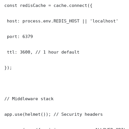
const redisCache = cache.connect({

 host: process.env.REDIS_HOST || 'localhost'

 port: 6379

 ttl: 3600, // 1 hour default

});

// Middleware stack

app.use(helmet()); // Security headers
