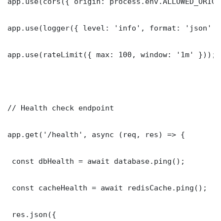
app.use(cors({ origin: process.env.ALLOWED_ORIGI
app.use(logger({ level: 'info', format: 'json' })
app.use(rateLimit({ max: 100, window: '1m' }));

// Health check endpoint

app.get('/health', async (req, res) => {

 const dbHealth = await database.ping();

 const cacheHealth = await redisCache.ping();

 res.json({
