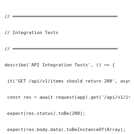
// ═══════════════════════════════════════

// Integration Tests

// ═══════════════════════════════════════

describe('API Integration Tests', () => {

 it('GET /api/v1/items should return 200', async
 const res = await request(app).get('/api/v1/item
 expect(res.status).toBe(200);

 expect(res.body.data).toBeInstanceOf(Array);
