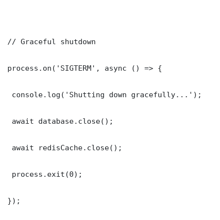
// Graceful shutdown

process.on('SIGTERM', async () => {

 console.log('Shutting down gracefully...');

 await database.close();

 await redisCache.close();

 process.exit(0);

});
