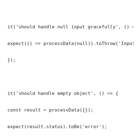
 it('should handle null input gracefully', () => 
 expect(() => processData(null)).toThrow('Input 
 });

 it('should handle empty object', () => {

 const result = processData({});

 expect(result.status).toBe('error');
