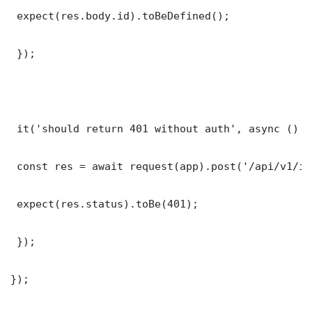
 expect(res.body.id).toBeDefined();

 });

 it('should return 401 without auth', async () =>
 const res = await request(app).post('/api/v1/it
 expect(res.status).toBe(401);

 });

});