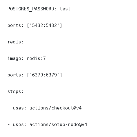
 POSTGRES_PASSWORD: test

 ports: ['5432:5432']

 redis:

 image: redis:7

 ports: ['6379:6379']

 steps:

 - uses: actions/checkout@v4

 - uses: actions/setup-node@v4
