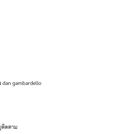
าน dan gambardello
ญติดตาม