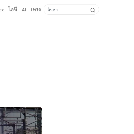
ex
ไอที
AI
เทรด