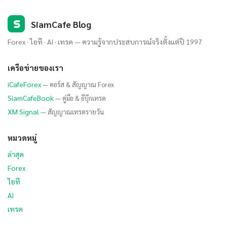
S
SiamCafe Blog
Forex · ไอที · AI · เทรด — ความรู้จากประสบการณ์จริงตั้งแต่ปี 1997
เครือข่ายของเรา
iCafeForex
— คอร์ส & สัญญาณ Forex
SiamCafeBook
— คู่มือ & อีบุ๊กเทรด
XM Signal
— สัญญาณเทรดรายวัน
หมวดหมู่
ล่าสุด
Forex
ไอที
AI
เทรด