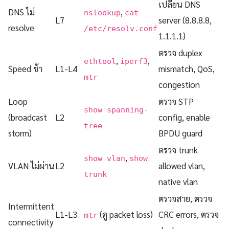
เปลี่ยน DNS
DNS ไม่
,
nslookup
cat
L7
server (8.8.8.8,
resolve
/etc/resolv.conf
1.1.1.1)
ตรวจ duplex
,
,
ethtool
iperf3
Speed ช้า
L1-L4
mismatch, QoS,
mtr
congestion
Loop
ตรวจ STP
show spanning-
(broadcast
L2
config, enable
tree
storm)
BPDU guard
ตรวจ trunk
,
show vlan
show
VLAN ไม่ผ่าน
L2
allowed vlan,
trunk
native vlan
ตรวจสาย, ตรวจ
Intermittent
L1-L3
(ดู packet loss)
CRC errors, ตรวจ
mtr
connectivity