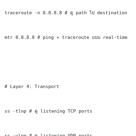
traceroute -n 8.8.8.8 # ดู path ไป destination

mtr 8.8.8.8 # ping + traceroute แบบ real-time

# Layer 4: Transport

ss -tlnp # ดู listening TCP ports

ss -ulnp # ดู listening UDP ports
