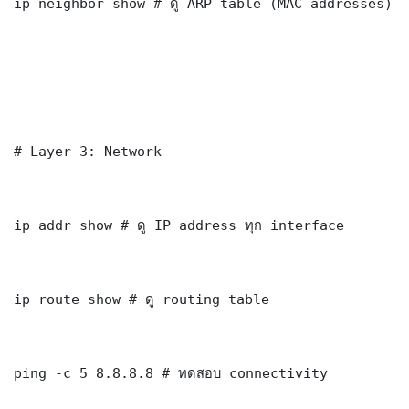
ip neighbor show # ดู ARP table (MAC addresses)

# Layer 3: Network

ip addr show # ดู IP address ทุก interface

ip route show # ดู routing table

ping -c 5 8.8.8.8 # ทดสอบ connectivity
