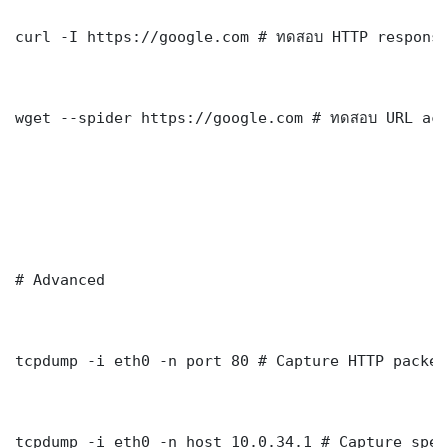
curl -I https://google.com # ทดสอบ HTTP response
wget --spider https://google.com # ทดสอบ URL acc
# Advanced

tcpdump -i eth0 -n port 80 # Capture HTTP packets
tcpdump -i eth0 -n host 10.0.34.1 # Capture spec