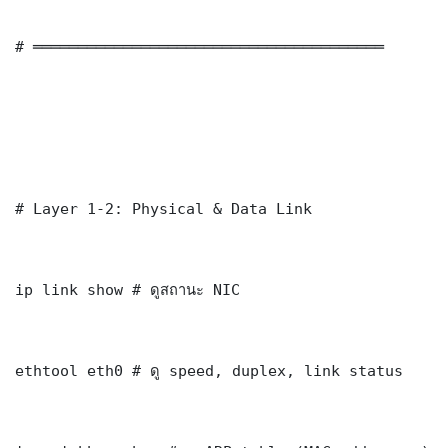
# ═══════════════════════════════════════

# Layer 1-2: Physical & Data Link

ip link show # ดูสถานะ NIC

ethtool eth0 # ดู speed, duplex, link status
