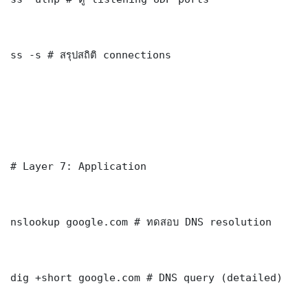
ss -s # สรุปสถิติ connections

# Layer 7: Application

nslookup google.com # ทดสอบ DNS resolution

dig +short google.com # DNS query (detailed)
