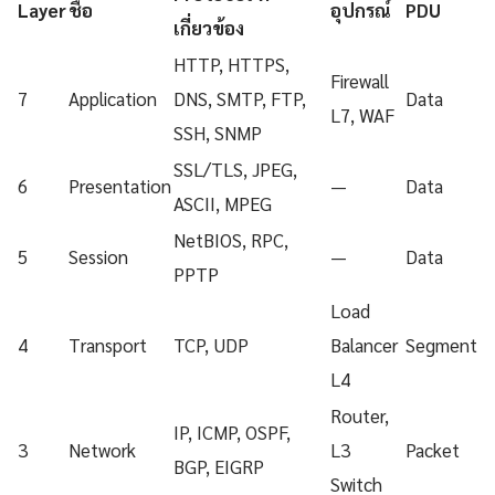
Layer
ชื่อ
อุปกรณ์
PDU
เกี่ยวข้อง
HTTP, HTTPS,
Firewall
7
Application
DNS, SMTP, FTP,
Data
L7, WAF
SSH, SNMP
SSL/TLS, JPEG,
6
Presentation
—
Data
ASCII, MPEG
NetBIOS, RPC,
5
Session
—
Data
PPTP
Load
4
Transport
TCP, UDP
Balancer
Segment
L4
Router,
IP, ICMP, OSPF,
3
Network
L3
Packet
BGP, EIGRP
Switch