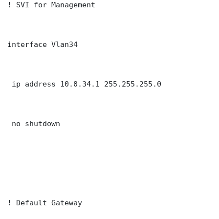
! SVI for Management

interface Vlan34

 ip address 10.0.34.1 255.255.255.0

 no shutdown

! Default Gateway
