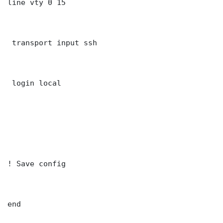
line vty 0 15

 transport input ssh

 login local

! Save config

end
