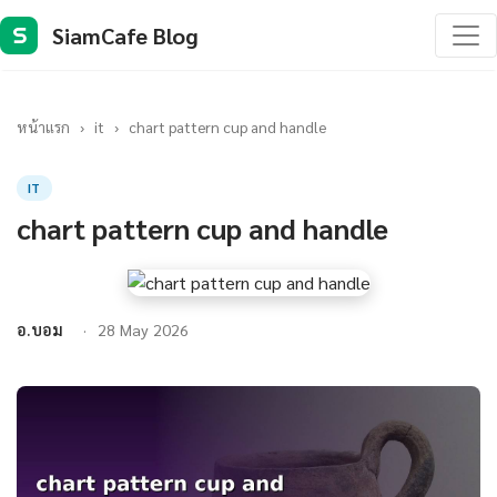
SiamCafe Blog
S
หน้าแรก
›
it
›
chart pattern cup and handle
IT
chart pattern cup and handle
อ.บอม
28 May 2026