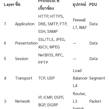
Protocol ที่
Layer
ชื่อ
อุปกรณ์
PDU
เกี่ยวข้อง
HTTP, HTTPS,
Firewall
7
Application
DNS, SMTP, FTP,
Data
L7, WAF
SSH, SNMP
SSL/TLS, JPEG,
6
Presentation
—
Data
ASCII, MPEG
NetBIOS, RPC,
5
Session
—
Data
PPTP
Load
4
Transport
TCP, UDP
Balancer
Segment
L4
Router,
IP, ICMP, OSPF,
3
Network
L3
Packet
BGP, EIGRP
Switch