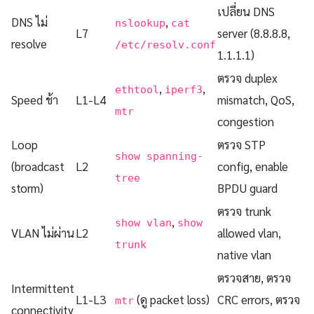
เปลี่ยน DNS
DNS ไม่
,
nslookup
cat
L7
server (8.8.8.8,
resolve
/etc/resolv.conf
1.1.1.1)
ตรวจ duplex
,
,
ethtool
iperf3
Speed ช้า
L1-L4
mismatch, QoS,
mtr
congestion
Loop
ตรวจ STP
show spanning-
(broadcast
L2
config, enable
tree
storm)
BPDU guard
ตรวจ trunk
,
show vlan
show
VLAN ไม่ผ่าน
L2
allowed vlan,
trunk
native vlan
ตรวจสาย, ตรวจ
Intermittent
L1-L3
(ดู packet loss)
CRC errors, ตรวจ
mtr
connectivity