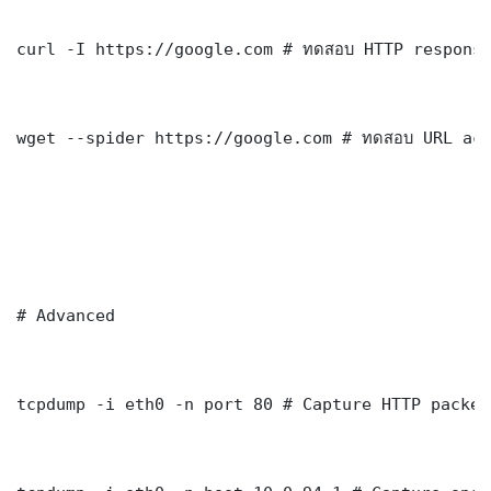
curl -I https://google.com # ทดสอบ HTTP response
wget --spider https://google.com # ทดสอบ URL acc
# Advanced

tcpdump -i eth0 -n port 80 # Capture HTTP packets