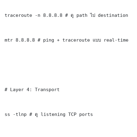
traceroute -n 8.8.8.8 # ดู path ไป destination

mtr 8.8.8.8 # ping + traceroute แบบ real-time

# Layer 4: Transport

ss -tlnp # ดู listening TCP ports
