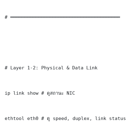
# ═══════════════════════════════════════

# Layer 1-2: Physical & Data Link

ip link show # ดูสถานะ NIC

ethtool eth0 # ดู speed, duplex, link status
