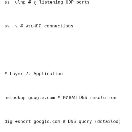
ss -ulnp # ดู listening UDP ports

ss -s # สรุปสถิติ connections

# Layer 7: Application

nslookup google.com # ทดสอบ DNS resolution

dig +short google.com # DNS query (detailed)
