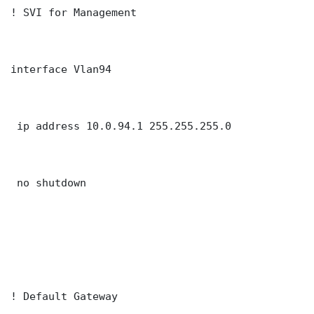
! SVI for Management

interface Vlan94

 ip address 10.0.94.1 255.255.255.0

 no shutdown

! Default Gateway
