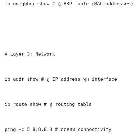
ip neighbor show # ดู ARP table (MAC addresses)

# Layer 3: Network

ip addr show # ดู IP address ทุก interface

ip route show # ดู routing table

ping -c 5 8.8.8.8 # ทดสอบ connectivity
