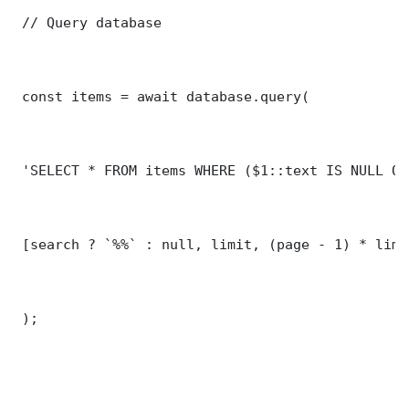
 // Query database

 const items = await database.query(

 'SELECT * FROM items WHERE ($1::text IS NULL OR
 [search ? `%%` : null, limit, (page - 1) * limit
 );
