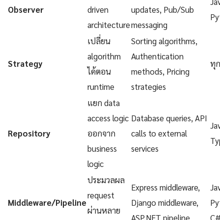
Ja
Observer
driven
updates, Pub/Sub
Py
architecture
messaging
เปลี่ยน
Sorting algorithms,
algorithm
Authentication
Strategy
ทุ
ได้ตอน
methods, Pricing
runtime
strategies
แยก data
access logic
Database queries, API
Ja
Repository
ออกจาก
calls to external
Ty
business
services
logic
ประมวลผล
Express middleware,
Ja
request
Middleware/Pipeline
Django middleware,
Py
ผ่านหลาย
ASP.NET pipeline
C