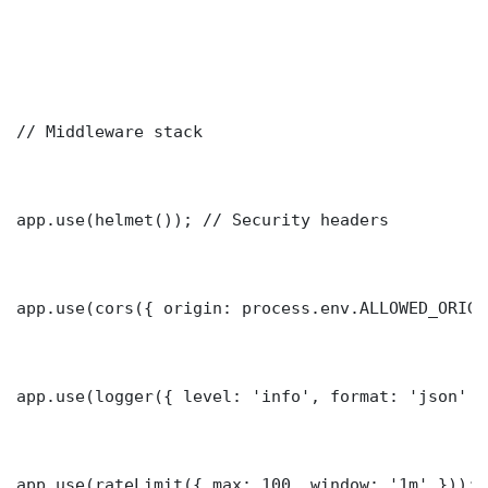
// Middleware stack

app.use(helmet()); // Security headers

app.use(cors({ origin: process.env.ALLOWED_ORIGI
app.use(logger({ level: 'info', format: 'json' })
app.use(rateLimit({ max: 100, window: '1m' }));
