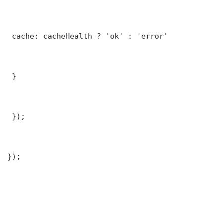
 cache: cacheHealth ? 'ok' : 'error'

 }

 });

});
