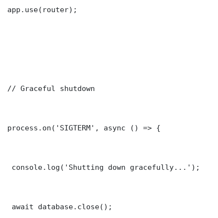
app.use(router);

// Graceful shutdown

process.on('SIGTERM', async () => {

 console.log('Shutting down gracefully...');

 await database.close();
