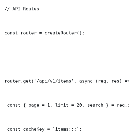
// API Routes

const router = createRouter();

router.get('/api/v1/items', async (req, res) => {
 const { page = 1, limit = 20, search } = req.que
 const cacheKey = `items:::`;
