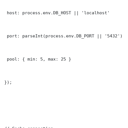
 host: process.env.DB_HOST || 'localhost'

 port: parseInt(process.env.DB_PORT || '5432')

 pool: { min: 5, max: 25 }

});
