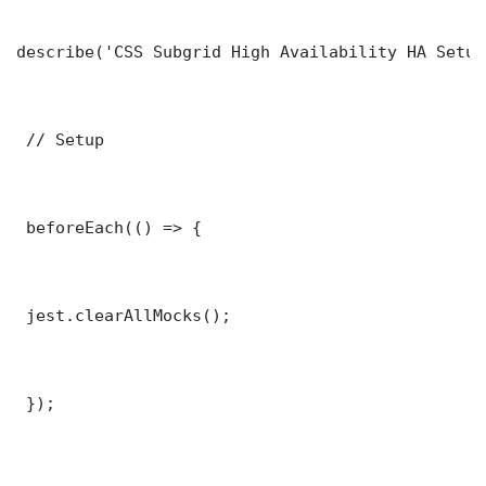
describe('CSS Subgrid High Availability HA Setup
 // Setup

 beforeEach(() => {

 jest.clearAllMocks();

 });
