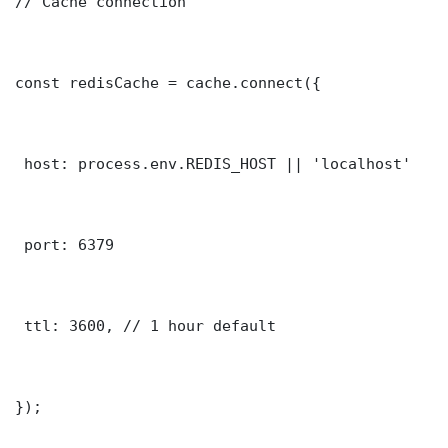
// Cache connection

const redisCache = cache.connect({

 host: process.env.REDIS_HOST || 'localhost'

 port: 6379

 ttl: 3600, // 1 hour default

});
