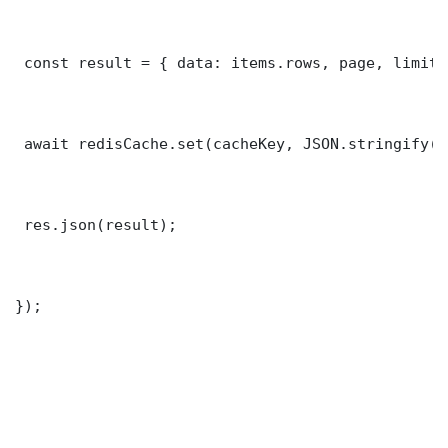
 const result = { data: items.rows, page, limit,
 await redisCache.set(cacheKey, JSON.stringify(r
 res.json(result);

});
