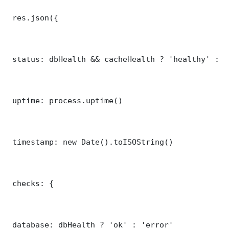
 res.json({

 status: dbHealth && cacheHealth ? 'healthy' : '
 uptime: process.uptime()

 timestamp: new Date().toISOString()

 checks: {

 database: dbHealth ? 'ok' : 'error'
