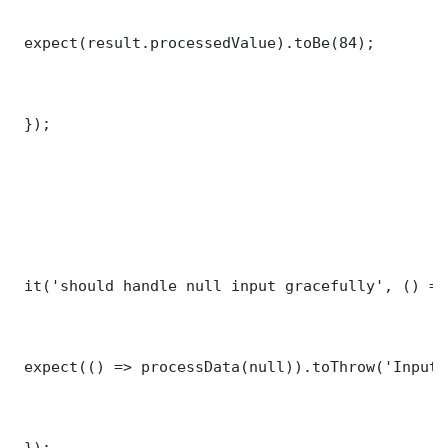
 expect(result.processedValue).toBe(84);

 });

 it('should handle null input gracefully', () => 
 expect(() => processData(null)).toThrow('Input 
 });
