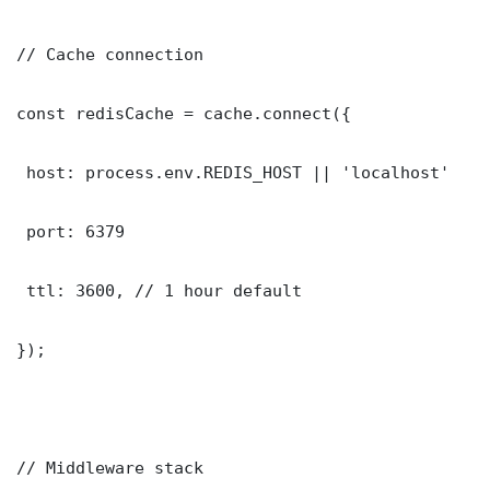
// Cache connection

const redisCache = cache.connect({

 host: process.env.REDIS_HOST || 'localhost'

 port: 6379

 ttl: 3600, // 1 hour default

});

// Middleware stack
