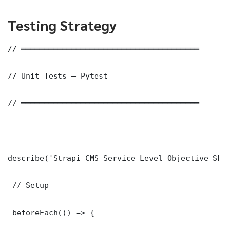
Testing Strategy
// ═══════════════════════════════════════

// Unit Tests — Pytest

// ═══════════════════════════════════════

describe('Strapi CMS Service Level Objective SLO
 // Setup

 beforeEach(() => {
