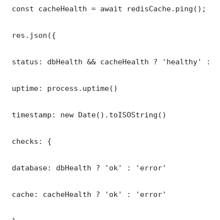
 const cacheHealth = await redisCache.ping();

 res.json({

 status: dbHealth && cacheHealth ? 'healthy' : '
 uptime: process.uptime()

 timestamp: new Date().toISOString()

 checks: {

 database: dbHealth ? 'ok' : 'error'

 cache: cacheHealth ? 'ok' : 'error'
