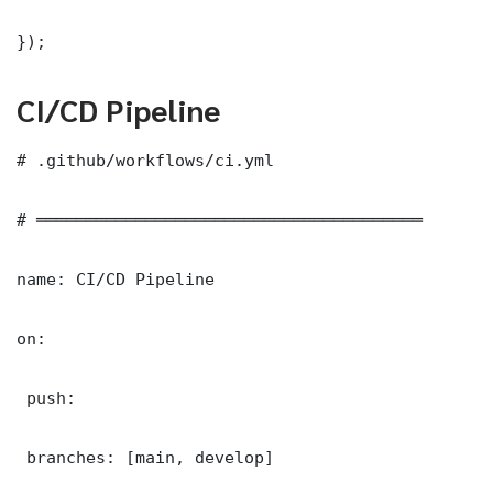
});
CI/CD Pipeline
# .github/workflows/ci.yml

# ═══════════════════════════════════════

name: CI/CD Pipeline

on:

 push:

 branches: [main, develop]
