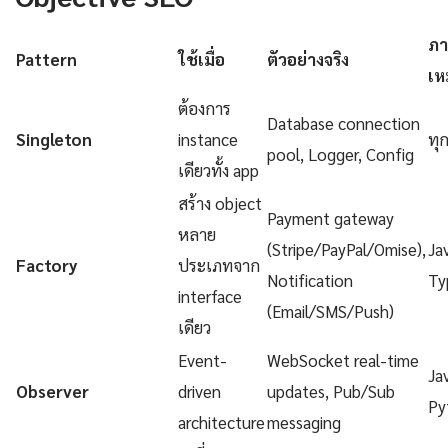
ภา
Pattern
ใช้เมื่อ
ตัวอย่างจริง
เห
ต้องการ
Database connection
Singleton
instance
ทุ
pool, Logger, Config
เดียวทั้ง app
สร้าง object
Payment gateway
หลาย
(Stripe/PayPal/Omise),
Ja
Factory
ประเภทจาก
Notification
Ty
interface
(Email/SMS/Push)
เดียว
Event-
WebSocket real-time
Ja
Observer
driven
updates, Pub/Sub
Py
architecture
messaging