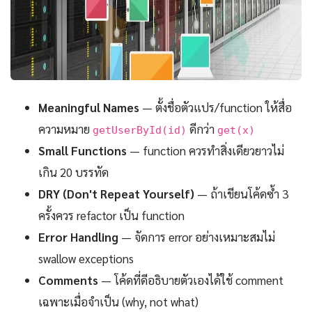
Meaningful Names
— ตั้งชื่อตัวแปร/function ให้สื่อ
ความหมาย
ดีกว่า
getUserById(id)
get(x)
Small Functions
— function ควรทำสิ่งเดียวยาวไม่
เกิน 20 บรรทัด
DRY (Don't Repeat Yourself)
— ถ้าเขียนโค้ดซ้ำ 3
ครั้งควร refactor เป็น function
Error Handling
— จัดการ error อย่างเหมาะสมไม่
swallow exceptions
Comments
— โค้ดที่ดีอธิบายตัวเองได้ใช้ comment
เฉพาะเมื่อจำเป็น (why, not what)