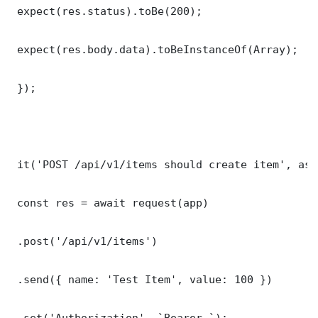
 expect(res.status).toBe(200);

 expect(res.body.data).toBeInstanceOf(Array);

 });

 it('POST /api/v1/items should create item', asy
 const res = await request(app)

 .post('/api/v1/items')

 .send({ name: 'Test Item', value: 100 })

 .set('Authorization', `Bearer `);
