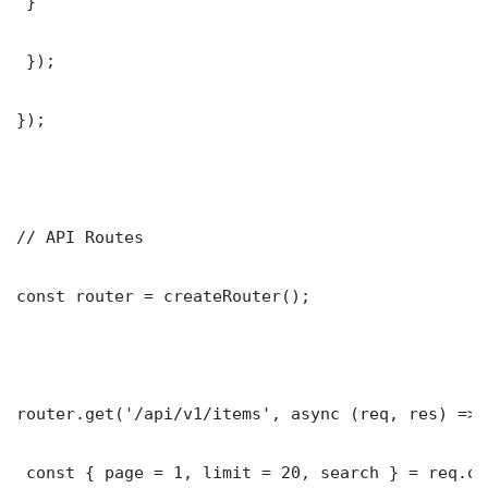
 }

 });

});

// API Routes

const router = createRouter();

router.get('/api/v1/items', async (req, res) => {
 const { page = 1, limit = 20, search } = req.que