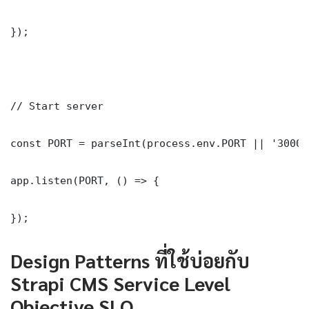
});

// Start server

const PORT = parseInt(process.env.PORT || '3000')
app.listen(PORT, () => {

});
Design Patterns ที่ใช้บ่อยกับ
Strapi CMS Service Level
Objective SLO