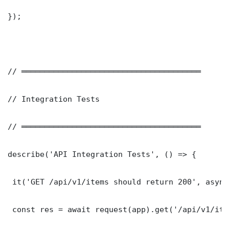
});

// ═══════════════════════════════════════

// Integration Tests

// ═══════════════════════════════════════

describe('API Integration Tests', () => {

 it('GET /api/v1/items should return 200', async
 const res = await request(app).get('/api/v1/item