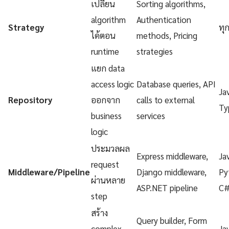
เปลี่ยน
Sorting algorithms,
algorithm
Authentication
Strategy
ทุ
ได้ตอน
methods, Pricing
runtime
strategies
แยก data
access logic
Database queries, API
Ja
Repository
ออกจาก
calls to external
Ty
business
services
logic
ประมวลผล
Express middleware,
Ja
request
Middleware/Pipeline
Django middleware,
Py
ผ่านหลาย
ASP.NET pipeline
C
step
สร้าง
Query builder, Form
complex
Ja