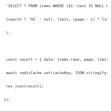
 'SELECT * FROM items WHERE ($1::text IS NULL OR
 [search ? `%%` : null, limit, (page - 1) * limit
 );

 const result = { data: items.rows, page, limit,
 await redisCache.set(cacheKey, JSON.stringify(r
 res.json(result);

});
