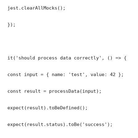
 jest.clearAllMocks();

 });

 it('should process data correctly', () => {

 const input = { name: 'test', value: 42 };

 const result = processData(input);

 expect(result).toBeDefined();

 expect(result.status).toBe('success');
