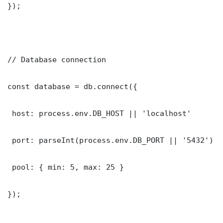
});

// Database connection

const database = db.connect({

 host: process.env.DB_HOST || 'localhost'

 port: parseInt(process.env.DB_PORT || '5432')

 pool: { min: 5, max: 25 }

});
