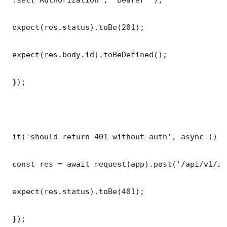
 expect(res.status).toBe(201);

 expect(res.body.id).toBeDefined();

 });

 it('should return 401 without auth', async () =>
 const res = await request(app).post('/api/v1/it
 expect(res.status).toBe(401);

 });
