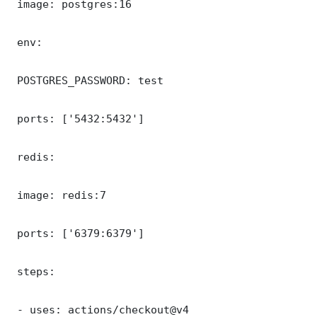
 image: postgres:16

 env:

 POSTGRES_PASSWORD: test

 ports: ['5432:5432']

 redis:

 image: redis:7

 ports: ['6379:6379']

 steps:

 - uses: actions/checkout@v4
