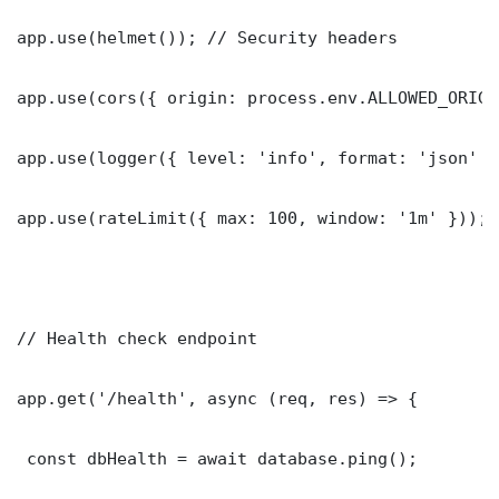
app.use(helmet()); // Security headers

app.use(cors({ origin: process.env.ALLOWED_ORIGI
app.use(logger({ level: 'info', format: 'json' })
app.use(rateLimit({ max: 100, window: '1m' }));

// Health check endpoint

app.get('/health', async (req, res) => {

 const dbHealth = await database.ping();
