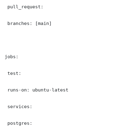
 pull_request:

 branches: [main]

jobs:

 test:

 runs-on: ubuntu-latest

 services:

 postgres:
