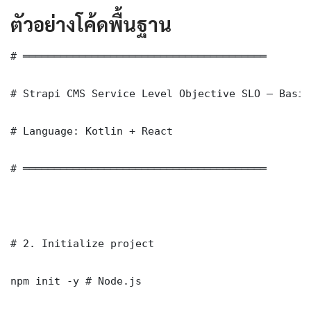
ตัวอย่างโค้ดพื้นฐาน
# ═══════════════════════════════════════

# Strapi CMS Service Level Objective SLO — Basic
# Language: Kotlin + React

# ═══════════════════════════════════════

# 2. Initialize project

npm init -y # Node.js
