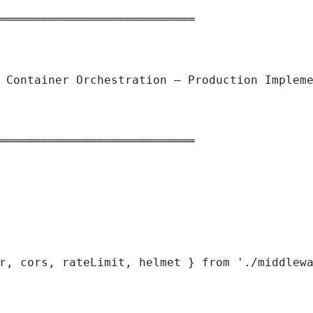
════════════════════════════

 Container Orchestration — Production Impleme
════════════════════════════

r, cors, rateLimit, helmet } from './middlewa