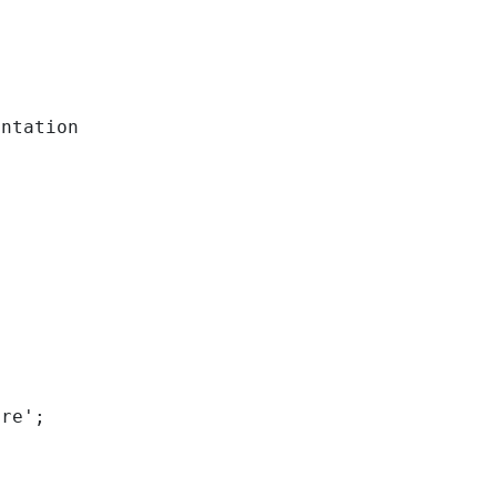
ntation

re';
