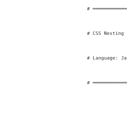
# ════════════
# CSS Nesting 
# Language: Ja
# ════════════