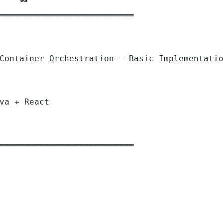
═══════════════════════════

Container Orchestration — Basic Implementatio
va + React

═══════════════════════════
