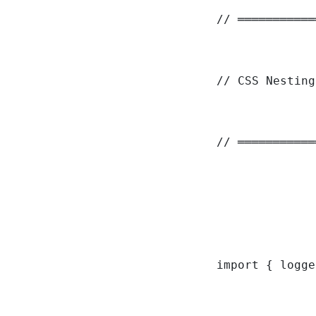
// ═══════════
// CSS Nesting
// ═══════════
import { logge