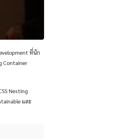
velopment ที่นัก
g Container
 CSS Nesting
intainable และ