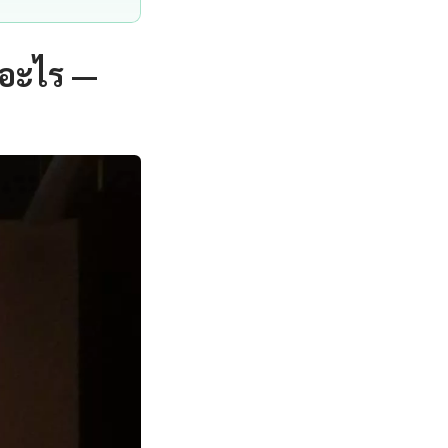
ออะไร —