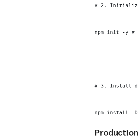
# 2. Initializ
npm init -y # 
# 3. Install d
npm install -D
Productio