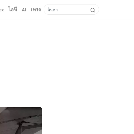
ex
ไอที
AI
เทรด