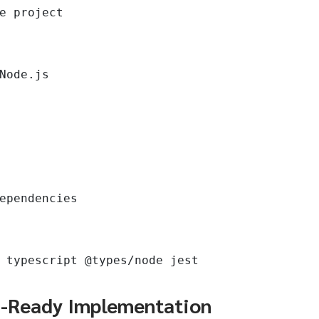
e project

Node.js

ependencies

 typescript @types/node jest
n-Ready Implementation