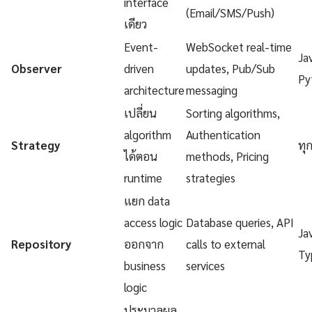
interface
(Email/SMS/Push)
เดียว
Event-
WebSocket real-time
Ja
Observer
driven
updates, Pub/Sub
Py
architecture
messaging
เปลี่ยน
Sorting algorithms,
algorithm
Authentication
Strategy
ทุ
ได้ตอน
methods, Pricing
runtime
strategies
แยก data
access logic
Database queries, API
Ja
Repository
ออกจาก
calls to external
Ty
business
services
logic
ประมวลผล