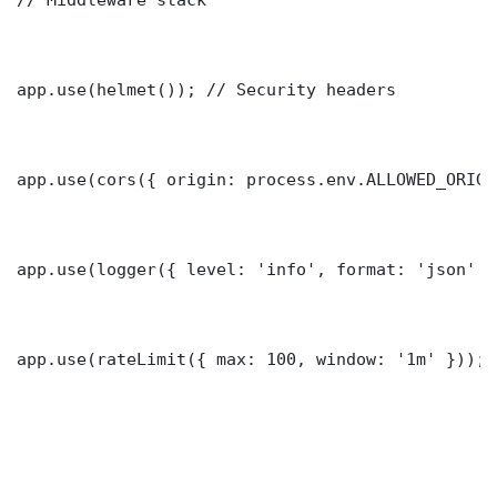
app.use(helmet()); // Security headers

app.use(cors({ origin: process.env.ALLOWED_ORIGI
app.use(logger({ level: 'info', format: 'json' })
app.use(rateLimit({ max: 100, window: '1m' }));
