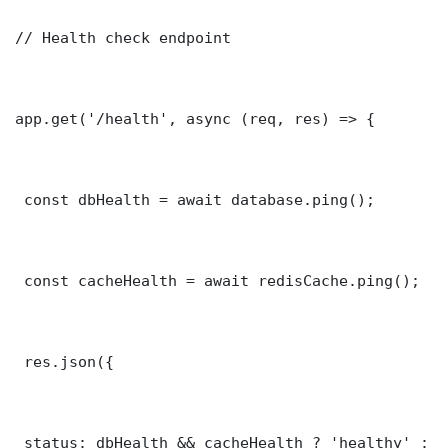
// Health check endpoint

app.get('/health', async (req, res) => {

 const dbHealth = await database.ping();

 const cacheHealth = await redisCache.ping();

 res.json({

 status: dbHealth && cacheHealth ? 'healthy' : '