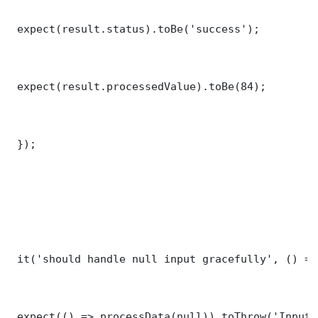
 expect(result.status).toBe('success');

 expect(result.processedValue).toBe(84);

 });

 it('should handle null input gracefully', () => 
 expect(() => processData(null)).toThrow('Input 