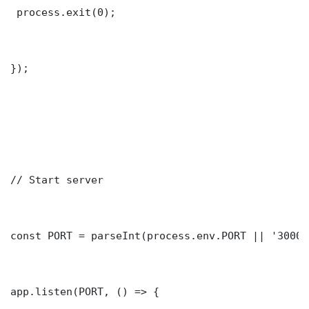
 process.exit(0);

});

// Start server

const PORT = parseInt(process.env.PORT || '3000')
app.listen(PORT, () => {
