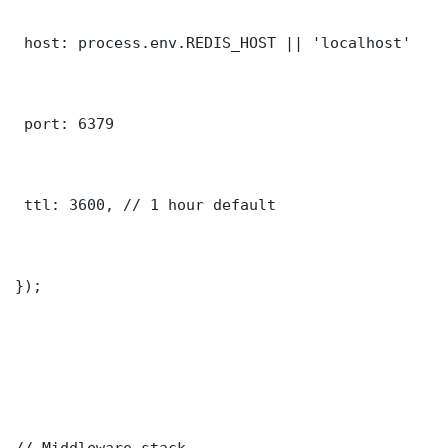
 host: process.env.REDIS_HOST || 'localhost'

 port: 6379

 ttl: 3600, // 1 hour default

});

// Middleware stack
