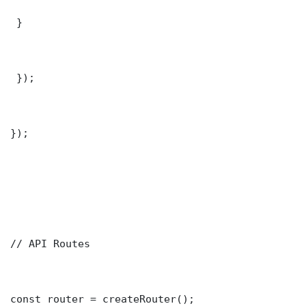
 }

 });

});

// API Routes

const router = createRouter();
