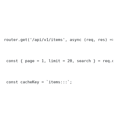
router.get('/api/v1/items', async (req, res) => {
 const { page = 1, limit = 20, search } = req.que
 const cacheKey = `items:::`;
