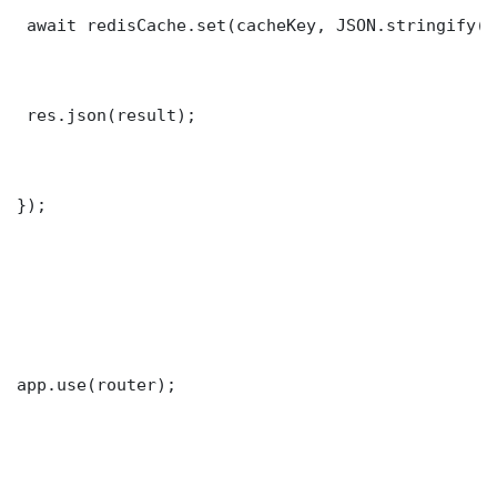
 await redisCache.set(cacheKey, JSON.stringify(r
 res.json(result);

});

app.use(router);
