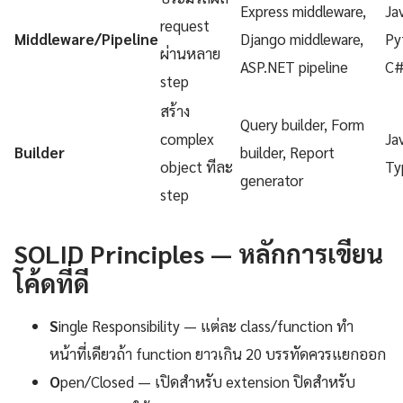
Express middleware,
Ja
request
Middleware/Pipeline
Django middleware,
Py
ผ่านหลาย
ASP.NET pipeline
C
step
สร้าง
Query builder, Form
complex
Ja
Builder
builder, Report
object ทีละ
Ty
generator
step
SOLID Principles — หลักการเขียน
โค้ดที่ดี
S
ingle Responsibility — แต่ละ class/function ทำ
หน้าที่เดียวถ้า function ยาวเกิน 20 บรรทัดควรแยกออก
O
pen/Closed — เปิดสำหรับ extension ปิดสำหรับ