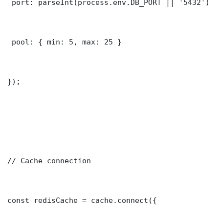
 port: parseInt(process.env.DB_PORT || '5432')

 pool: { min: 5, max: 25 }

});

// Cache connection

const redisCache = cache.connect({
