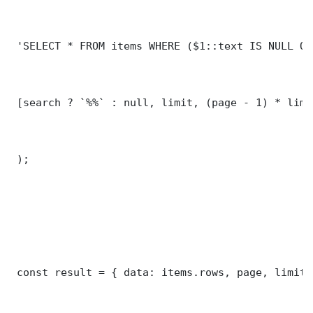
 'SELECT * FROM items WHERE ($1::text IS NULL OR
 [search ? `%%` : null, limit, (page - 1) * limit
 );

 const result = { data: items.rows, page, limit,