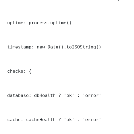
 uptime: process.uptime()

 timestamp: new Date().toISOString()

 checks: {

 database: dbHealth ? 'ok' : 'error'

 cache: cacheHealth ? 'ok' : 'error'
