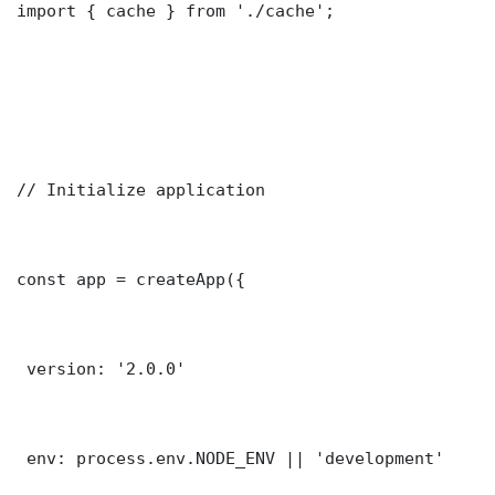
import { cache } from './cache';

// Initialize application

const app = createApp({

 version: '2.0.0'

 env: process.env.NODE_ENV || 'development'
