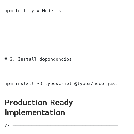
npm init -y # Node.js

# 3. Install dependencies

npm install -D typescript @types/node jest
Production-Ready
Implementation
// ═══════════════════════════════════════
