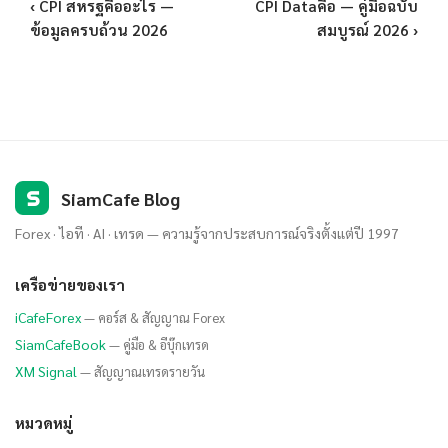
‹ CPI สหรฐคืออะไร —
CPI Dataคือ — คู่มือฉบับ
ข้อมูลครบถ้วน 2026
สมบูรณ์ 2026 ›
S
SiamCafe Blog
Forex · ไอที · AI · เทรด — ความรู้จากประสบการณ์จริงตั้งแต่ปี 1997
เครือข่ายของเรา
iCafeForex
— คอร์ส & สัญญาณ Forex
SiamCafeBook
— คู่มือ & อีบุ๊กเทรด
XM Signal
— สัญญาณเทรดรายวัน
หมวดหมู่