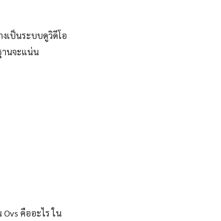
งเป็นระบบดูวิดีโอ
นฐานจะแน่น
น Ovs คืออะไร ใน