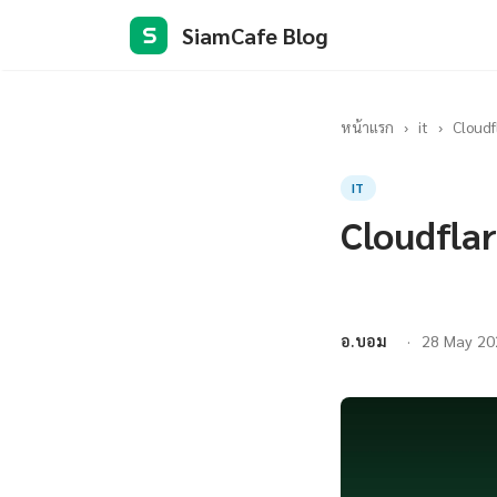
SiamCafe Blog
S
หน้าแรก
›
it
›
Cloudf
IT
Cloudfla
อ.บอม
28 May 20