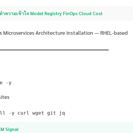
ทำความเข้าใจ Model Registry FinOps Cloud Cost
s Microservices Architecture Installation — RHEL-based
═════════════════════════════
e -y
sites
ll -y curl wget git jq
XM Signal