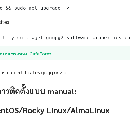
e && sudo apt upgrade -y
sites
ll -y curl wget gnupg2 software-properties-c
ระบบเทรดของ iCafeForex
s ca-certificates git jq unzip
การติดตั้งแบบ manual:
CentOS/Rocky Linux/AlmaLinux
═════════════════════════════