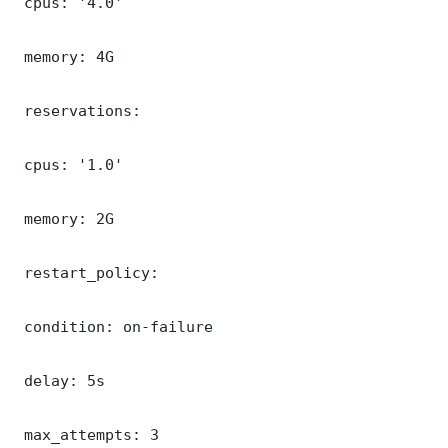
 cpus: '4.0'

 memory: 4G

 reservations:

 cpus: '1.0'

 memory: 2G

 restart_policy:

 condition: on-failure

 delay: 5s

 max_attempts: 3
