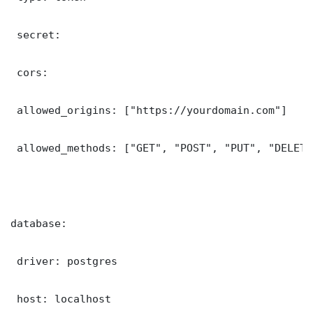
 secret: 

 cors:

 allowed_origins: ["https://yourdomain.com"]

 allowed_methods: ["GET", "POST", "PUT", "DELETE"
database:

 driver: postgres

 host: localhost
