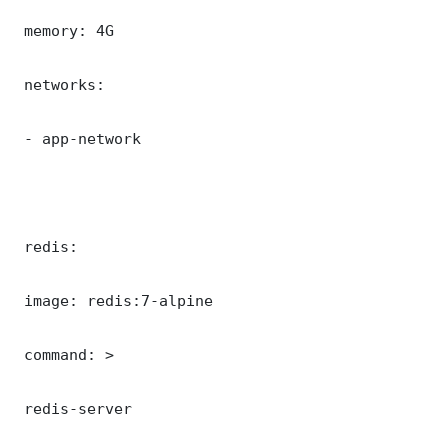
 memory: 4G

 networks:

 - app-network

 redis:

 image: redis:7-alpine

 command: >

 redis-server
