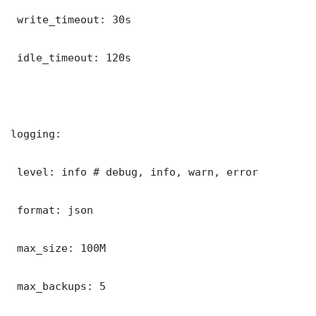
 write_timeout: 30s

 idle_timeout: 120s

logging:

 level: info # debug, info, warn, error

 format: json

 max_size: 100M

 max_backups: 5
