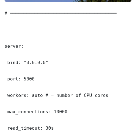
# ═══════════════════════════════════════

server:

 bind: "0.0.0.0"

 port: 5000

 workers: auto # = number of CPU cores

 max_connections: 10000

 read_timeout: 30s
