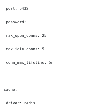
 port: 5432

 password: 

 max_open_conns: 25

 max_idle_conns: 5

 conn_max_lifetime: 5m

cache:

 driver: redis
