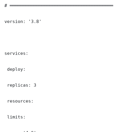
# ═══════════════════════════════════════

version: '3.8'

services:

 deploy:

 replicas: 3

 resources:

 limits:
