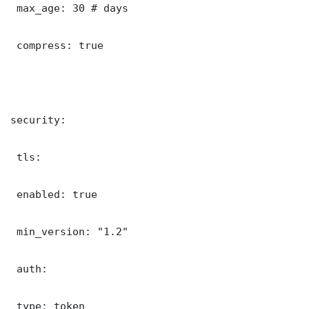
 max_age: 30 # days

 compress: true

security:

 tls:

 enabled: true

 min_version: "1.2"

 auth:

 type: token
