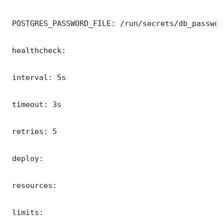
 POSTGRES_PASSWORD_FILE: /run/secrets/db_password
 healthcheck:

 interval: 5s

 timeout: 3s

 retries: 5

 deploy:

 resources:

 limits:
