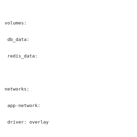
volumes:

 db_data:

 redis_data:

networks:

 app-network:

 driver: overlay