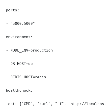
 ports:

 - "5000:5000"

 environment:

 - NODE_ENV=production

 - DB_HOST=db

 - REDIS_HOST=redis

 healthcheck:

 test: ["CMD", "curl", "-f", "http://localhost:5