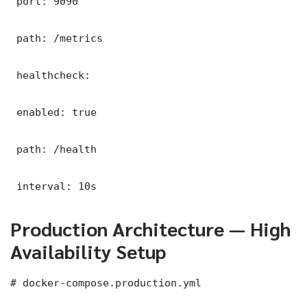
 port: 9090

 path: /metrics

 healthcheck:

 enabled: true

 path: /health

 interval: 10s
Production Architecture — High
Availability Setup
# docker-compose.production.yml
