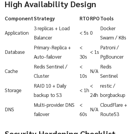
High Availability Design
Component
Strategy
RTO
RPO
Tools
3 replicas + Load
Docker
Application
< 5s
0
Balancer
Swarm / K8s
Primary-Replica +
<
Patroni /
Database
< 1s
Auto-failover
30s
PgBouncer
Redis Sentinel /
<
Redis
Cache
N/A
Cluster
10s
Sentinel
RAID 10 + Daily
<
restic /
Storage
< 1h
backup to S3
24h
borgbackup
Multi-provider DNS
<
CloudFlare +
DNS
N/A
failover
60s
Route53
Security Hardening Checklist