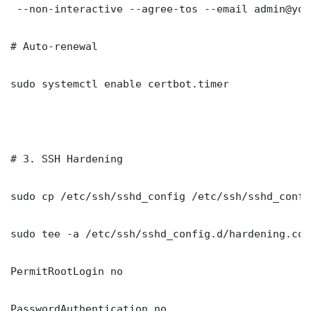
 --non-interactive --agree-tos --email admin@you
# Auto-renewal

sudo systemctl enable certbot.timer

# 3. SSH Hardening

sudo cp /etc/ssh/sshd_config /etc/ssh/sshd_config
sudo tee -a /etc/ssh/sshd_config.d/hardening.con
PermitRootLogin no

PasswordAuthentication no
