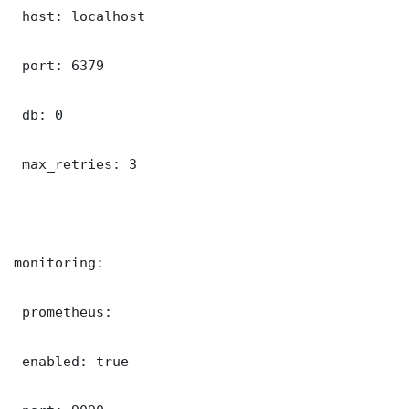
 host: localhost

 port: 6379

 db: 0

 max_retries: 3

monitoring:

 prometheus:

 enabled: true
