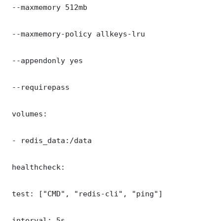
 --maxmemory 512mb

 --maxmemory-policy allkeys-lru

 --appendonly yes

 --requirepass 

 volumes:

 - redis_data:/data

 healthcheck:

 test: ["CMD", "redis-cli", "ping"]

 interval: 5s
