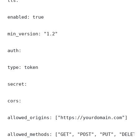
 tls:

 enabled: true

 min_version: "1.2"

 auth:

 type: token

 secret: 

 cors:

 allowed_origins: ["https://yourdomain.com"]

 allowed_methods: ["GET", "POST", "PUT", "DELETE"