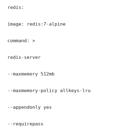
 redis:

 image: redis:7-alpine

 command: >

 redis-server

 --maxmemory 512mb

 --maxmemory-policy allkeys-lru

 --appendonly yes

 --requirepass 
