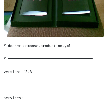
# docker-compose.production.yml

# ═══════════════════════════════════════

version: '3.8'

services:
