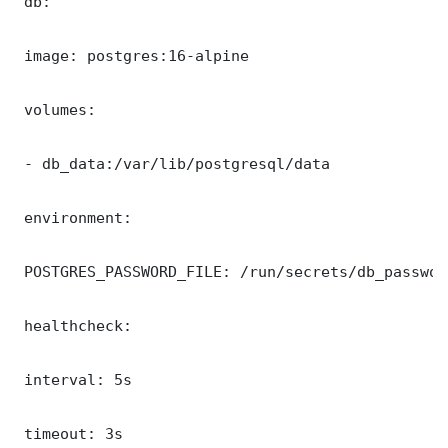
 db:

 image: postgres:16-alpine

 volumes:

 - db_data:/var/lib/postgresql/data

 environment:

 POSTGRES_PASSWORD_FILE: /run/secrets/db_password
 healthcheck:

 interval: 5s

 timeout: 3s
