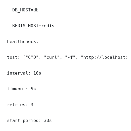
 - DB_HOST=db

 - REDIS_HOST=redis

 healthcheck:

 test: ["CMD", "curl", "-f", "http://localhost:5
 interval: 10s

 timeout: 5s

 retries: 3

 start_period: 30s
