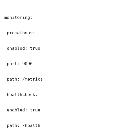
monitoring:

 prometheus:

 enabled: true

 port: 9090

 path: /metrics

 healthcheck:

 enabled: true

 path: /health
