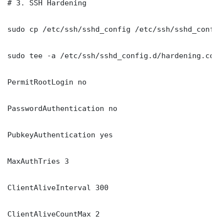
# 3. SSH Hardening

sudo cp /etc/ssh/sshd_config /etc/ssh/sshd_config
sudo tee -a /etc/ssh/sshd_config.d/hardening.con
PermitRootLogin no

PasswordAuthentication no

PubkeyAuthentication yes

MaxAuthTries 3

ClientAliveInterval 300

ClientAliveCountMax 2
