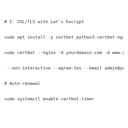
# 2. SSL/TLS with Let's Encrypt

sudo apt install -y certbot python3-certbot-nginx
sudo certbot --nginx -d yourdomain.com -d www.yo
 --non-interactive --agree-tos --email admin@you
# Auto-renewal

sudo systemctl enable certbot.timer
