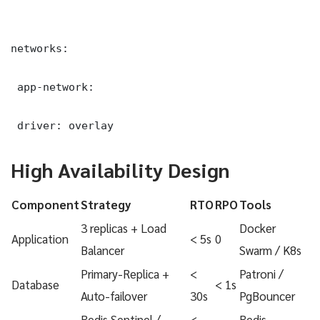
networks:

 app-network:

 driver: overlay
High Availability Design
Component
Strategy
RTO
RPO
Tools
3 replicas + Load
Docker
Application
< 5s
0
Balancer
Swarm / K8s
Primary-Replica +
<
Patroni /
Database
< 1s
Auto-failover
30s
PgBouncer
Redis Sentinel /
<
Redis