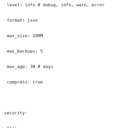
 level: info # debug, info, warn, error

 format: json

 max_size: 100M

 max_backups: 5

 max_age: 30 # days

 compress: true

security:
