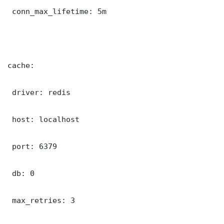
 conn_max_lifetime: 5m

cache:

 driver: redis

 host: localhost

 port: 6379

 db: 0

 max_retries: 3
