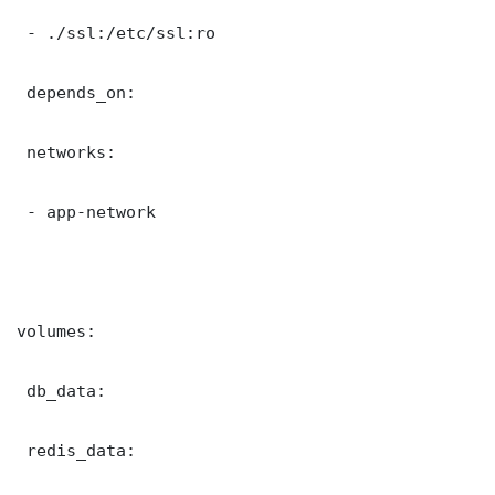
 - ./ssl:/etc/ssl:ro

 depends_on:

 networks:

 - app-network

volumes:

 db_data:

 redis_data:
