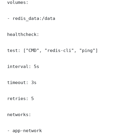
 volumes:

 - redis_data:/data

 healthcheck:

 test: ["CMD", "redis-cli", "ping"]

 interval: 5s

 timeout: 3s

 retries: 5

 networks:

 - app-network
