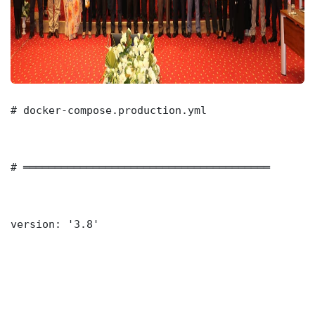
# docker-compose.production.yml

# ═══════════════════════════════════════

version: '3.8'
