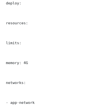
 deploy:

 resources:

 limits:

 memory: 4G

 networks:

 - app-network
