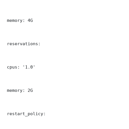
 memory: 4G

 reservations:

 cpus: '1.0'

 memory: 2G

 restart_policy:
