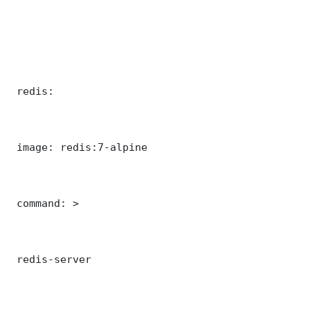
 redis:

 image: redis:7-alpine

 command: >

 redis-server
