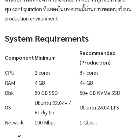
ทุก configuration ที่แสดงในบทความนี้ผ่านการทดสอบจริงบน
production environment
System Requirements
Recommended
Component
Minimum
(Production)
CPU
2 cores
8+ cores
RAM
4 GB
4+ GB
Disk
50 GB SSD
50+ GB NVMe SSD
Ubuntu 22.04+ /
OS
Ubuntu 24.04 LTS
Rocky 9+
Network
100 Mbps
1 Gbps+