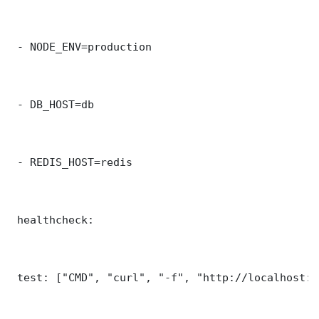
 - NODE_ENV=production

 - DB_HOST=db

 - REDIS_HOST=redis

 healthcheck:

 test: ["CMD", "curl", "-f", "http://localhost:8