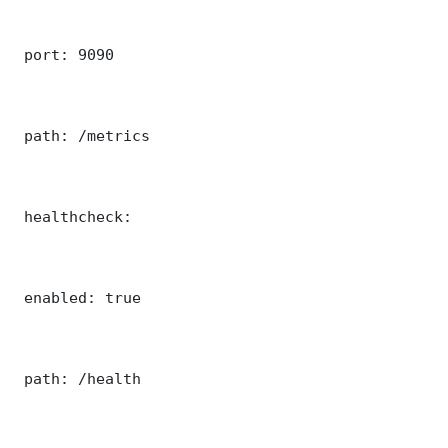
 port: 9090

 path: /metrics

 healthcheck:

 enabled: true

 path: /health
