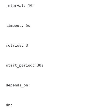
 interval: 10s

 timeout: 5s

 retries: 3

 start_period: 30s

 depends_on:

 db:
