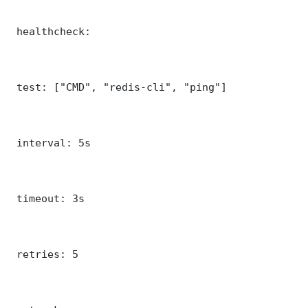
 healthcheck:

 test: ["CMD", "redis-cli", "ping"]

 interval: 5s

 timeout: 3s

 retries: 5
