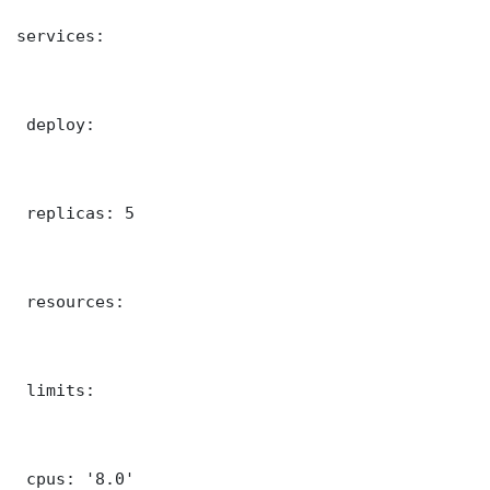
services:

 deploy:

 replicas: 5

 resources:

 limits:

 cpus: '8.0'
