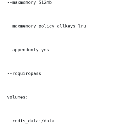
 --maxmemory 512mb

 --maxmemory-policy allkeys-lru

 --appendonly yes

 --requirepass 

 volumes:

 - redis_data:/data
