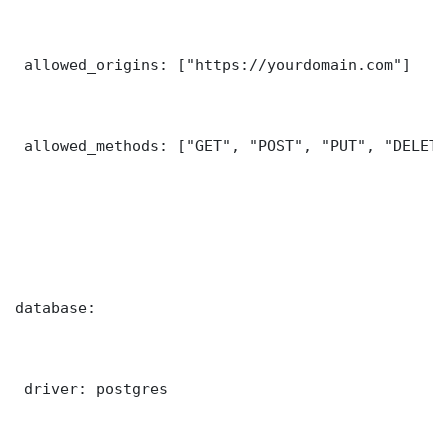
 allowed_origins: ["https://yourdomain.com"]

 allowed_methods: ["GET", "POST", "PUT", "DELETE"
database:

 driver: postgres
