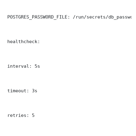
 POSTGRES_PASSWORD_FILE: /run/secrets/db_password
 healthcheck:

 interval: 5s

 timeout: 3s

 retries: 5
