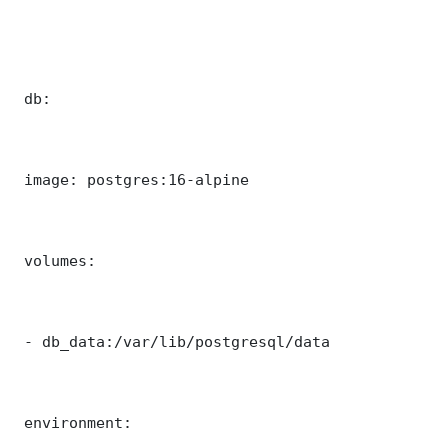
 db:

 image: postgres:16-alpine

 volumes:

 - db_data:/var/lib/postgresql/data

 environment:
