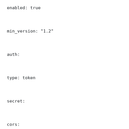
 enabled: true

 min_version: "1.2"

 auth:

 type: token

 secret: 

 cors:
