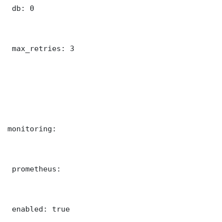
 db: 0

 max_retries: 3

monitoring:

 prometheus:

 enabled: true
