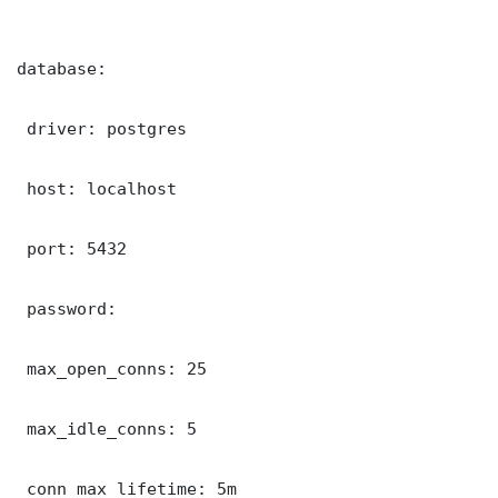
database:

 driver: postgres

 host: localhost

 port: 5432

 password: 

 max_open_conns: 25

 max_idle_conns: 5

 conn_max_lifetime: 5m
