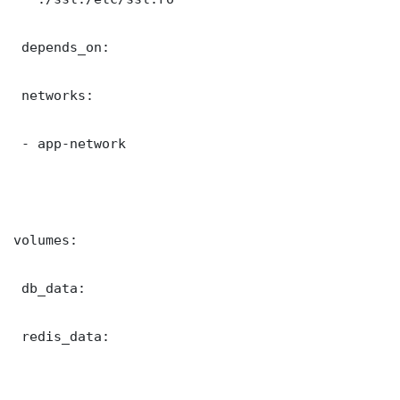
 depends_on:

 networks:

 - app-network

volumes:

 db_data:

 redis_data:
