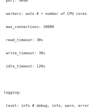
 port: 9090

 workers: auto # = number of CPU cores

 max_connections: 10000

 read_timeout: 30s

 write_timeout: 30s

 idle_timeout: 120s

logging:

 level: info # debug, info, warn, error
