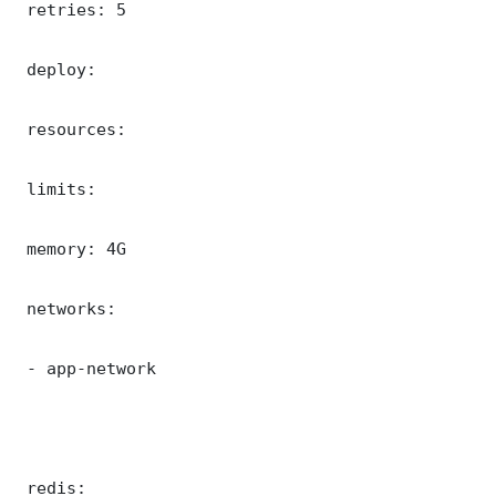
 retries: 5

 deploy:

 resources:

 limits:

 memory: 4G

 networks:

 - app-network

 redis:
