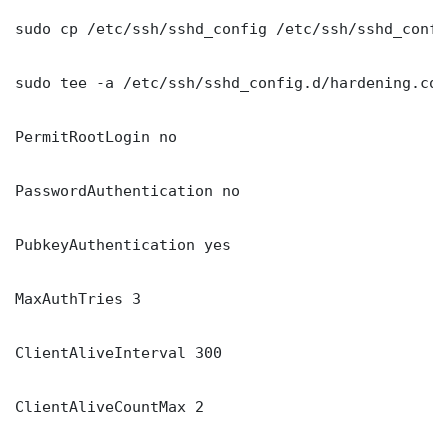
sudo cp /etc/ssh/sshd_config /etc/ssh/sshd_config
sudo tee -a /etc/ssh/sshd_config.d/hardening.con
PermitRootLogin no

PasswordAuthentication no

PubkeyAuthentication yes

MaxAuthTries 3

ClientAliveInterval 300

ClientAliveCountMax 2
