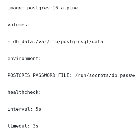
 image: postgres:16-alpine

 volumes:

 - db_data:/var/lib/postgresql/data

 environment:

 POSTGRES_PASSWORD_FILE: /run/secrets/db_password
 healthcheck:

 interval: 5s

 timeout: 3s
