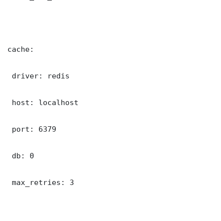
cache:

 driver: redis

 host: localhost

 port: 6379

 db: 0

 max_retries: 3
