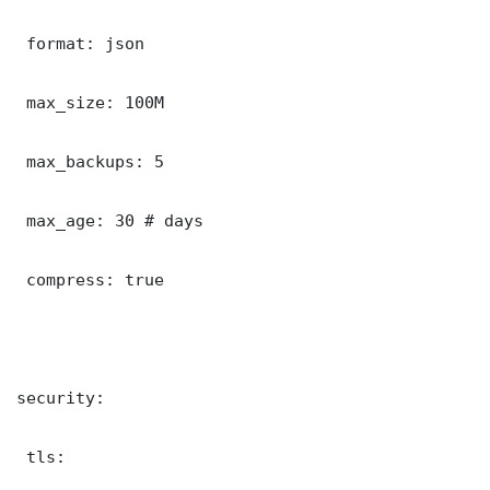
 format: json

 max_size: 100M

 max_backups: 5

 max_age: 30 # days

 compress: true

security:

 tls:
