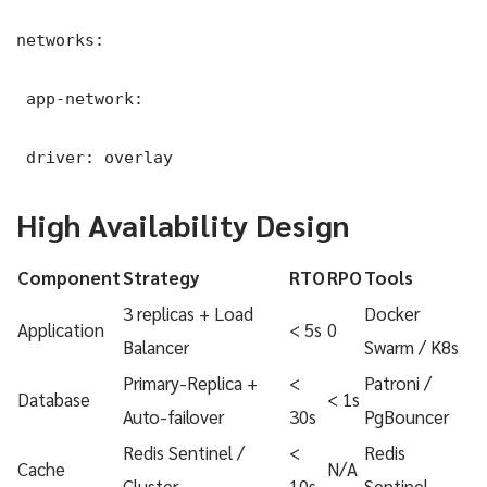
networks:

 app-network:

 driver: overlay
High Availability Design
Component
Strategy
RTO
RPO
Tools
3 replicas + Load
Docker
Application
< 5s
0
Balancer
Swarm / K8s
Primary-Replica +
<
Patroni /
Database
< 1s
Auto-failover
30s
PgBouncer
Redis Sentinel /
<
Redis
Cache
N/A
Cluster
10s
Sentinel