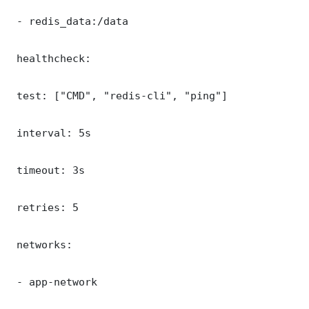
 - redis_data:/data

 healthcheck:

 test: ["CMD", "redis-cli", "ping"]

 interval: 5s

 timeout: 3s

 retries: 5

 networks:

 - app-network
