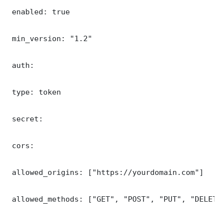
 enabled: true

 min_version: "1.2"

 auth:

 type: token

 secret: 

 cors:

 allowed_origins: ["https://yourdomain.com"]

 allowed_methods: ["GET", "POST", "PUT", "DELETE"