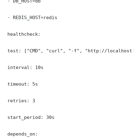
 - DB_HOST=db

 - REDIS_HOST=redis

 healthcheck:

 test: ["CMD", "curl", "-f", "http://localhost:9
 interval: 10s

 timeout: 5s

 retries: 3

 start_period: 30s

 depends_on:
