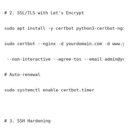
# 2. SSL/TLS with Let's Encrypt

sudo apt install -y certbot python3-certbot-nginx
sudo certbot --nginx -d yourdomain.com -d www.yo
 --non-interactive --agree-tos --email admin@you
# Auto-renewal

sudo systemctl enable certbot.timer

# 3. SSH Hardening
