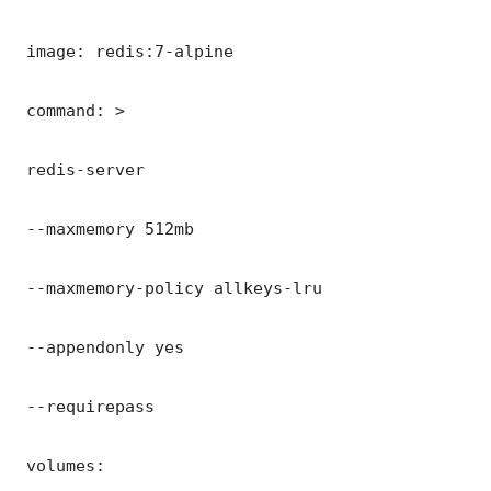
 image: redis:7-alpine

 command: >

 redis-server

 --maxmemory 512mb

 --maxmemory-policy allkeys-lru

 --appendonly yes

 --requirepass 

 volumes:
