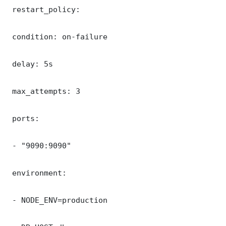
 restart_policy:

 condition: on-failure

 delay: 5s

 max_attempts: 3

 ports:

 - "9090:9090"

 environment:

 - NODE_ENV=production
