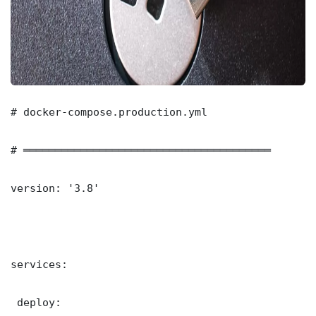
# docker-compose.production.yml

# ═══════════════════════════════════════

version: '3.8'

services:

 deploy:
