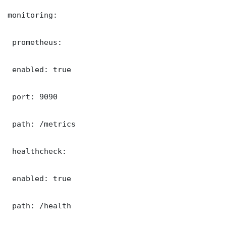
monitoring:

 prometheus:

 enabled: true

 port: 9090

 path: /metrics

 healthcheck:

 enabled: true

 path: /health
