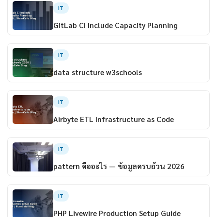
IT
GitLab CI Include Capacity Planning
IT
data structure w3schools
IT
Airbyte ETL Infrastructure as Code
IT
pattern คืออะไร — ข้อมูลครบถ้วน 2026
IT
PHP Livewire Production Setup Guide