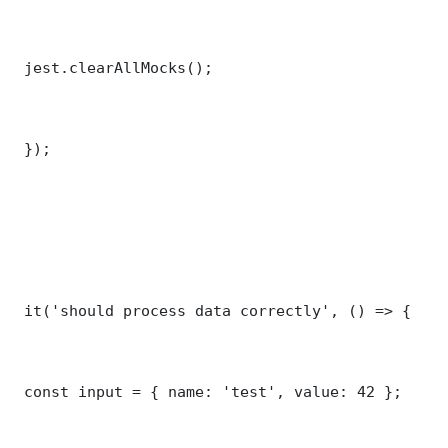
 jest.clearAllMocks();

 });

 it('should process data correctly', () => {

 const input = { name: 'test', value: 42 };
