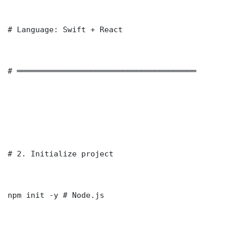
# Language: Swift + React

# ═══════════════════════════════════════

# 2. Initialize project

npm init -y # Node.js
