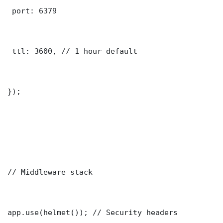
 port: 6379

 ttl: 3600, // 1 hour default

});

// Middleware stack

app.use(helmet()); // Security headers
