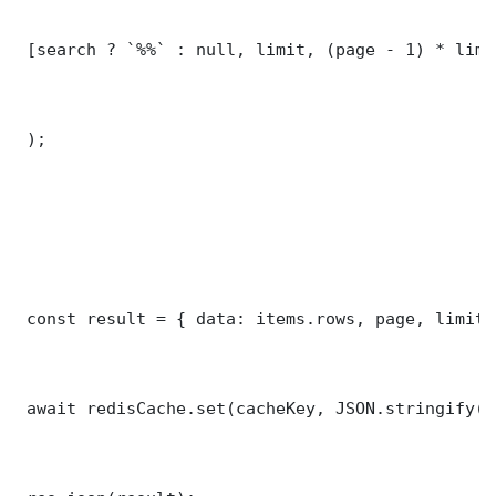
 [search ? `%%` : null, limit, (page - 1) * limit
 );

 const result = { data: items.rows, page, limit,
 await redisCache.set(cacheKey, JSON.stringify(r