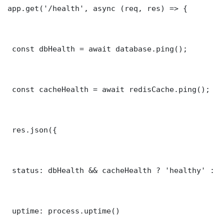
app.get('/health', async (req, res) => {

 const dbHealth = await database.ping();

 const cacheHealth = await redisCache.ping();

 res.json({

 status: dbHealth && cacheHealth ? 'healthy' : '
 uptime: process.uptime()
