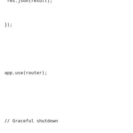
 res.json(result);

});

app.use(router);

// Graceful shutdown
