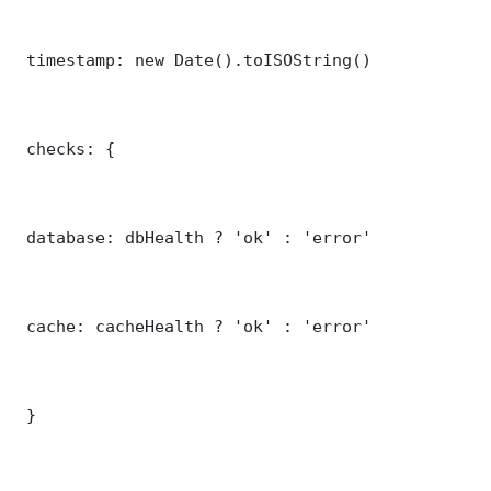
 timestamp: new Date().toISOString()

 checks: {

 database: dbHealth ? 'ok' : 'error'

 cache: cacheHealth ? 'ok' : 'error'

 }
