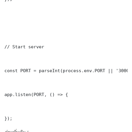
// Start server

const PORT = parseInt(process.env.PORT || '3000')
app.listen(PORT, () => {

});
อ่านเพิ่มเติม: |