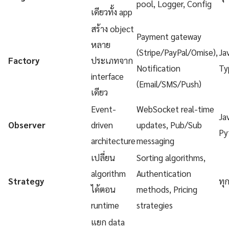
pool, Logger, Config
เดียวทั้ง app
สร้าง object
Payment gateway
หลาย
(Stripe/PayPal/Omise),
Ja
Factory
ประเภทจาก
Notification
Ty
interface
(Email/SMS/Push)
เดียว
Event-
WebSocket real-time
Ja
Observer
driven
updates, Pub/Sub
Py
architecture
messaging
เปลี่ยน
Sorting algorithms,
algorithm
Authentication
Strategy
ทุ
ได้ตอน
methods, Pricing
runtime
strategies
แยก data