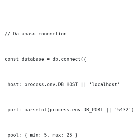
// Database connection

const database = db.connect({

 host: process.env.DB_HOST || 'localhost'

 port: parseInt(process.env.DB_PORT || '5432')

 pool: { min: 5, max: 25 }
