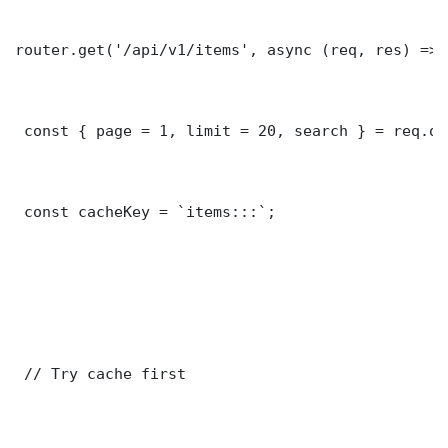
router.get('/api/v1/items', async (req, res) => {
 const { page = 1, limit = 20, search } = req.que
 const cacheKey = `items:::`;

 // Try cache first
