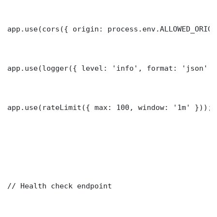
app.use(cors({ origin: process.env.ALLOWED_ORIGI
app.use(logger({ level: 'info', format: 'json' })
app.use(rateLimit({ max: 100, window: '1m' }));

// Health check endpoint
