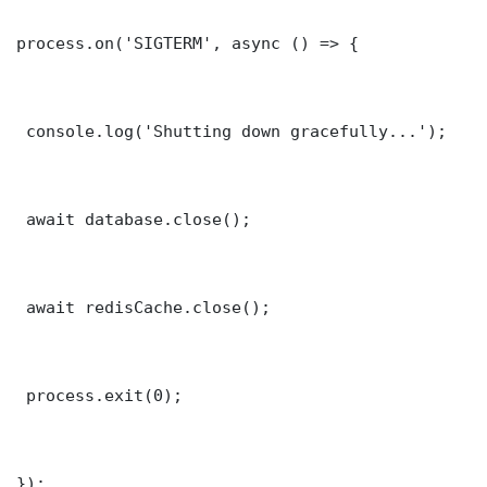
process.on('SIGTERM', async () => {

 console.log('Shutting down gracefully...');

 await database.close();

 await redisCache.close();

 process.exit(0);

});
