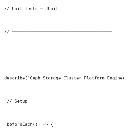
// Unit Tests — JUnit

// ═══════════════════════════════════════

describe('Ceph Storage Cluster Platform Engineer
 // Setup

 beforeEach(() => {
