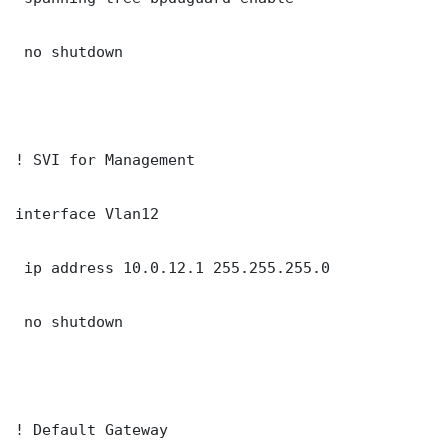
 no shutdown

! SVI for Management

interface Vlan12

 ip address 10.0.12.1 255.255.255.0

 no shutdown

! Default Gateway
