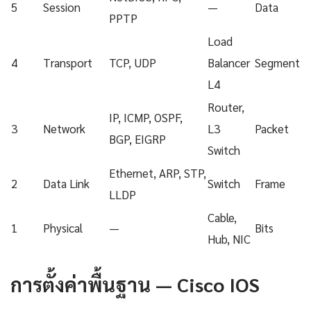
5
Session
—
Data
PPTP
Load
4
Transport
TCP, UDP
Balancer
Segment
L4
Router,
IP, ICMP, OSPF,
3
Network
L3
Packet
BGP, EIGRP
Switch
Ethernet, ARP, STP,
2
Data Link
Switch
Frame
LLDP
Cable,
1
Physical
—
Bits
Hub, NIC
การตั้งค่าพื้นฐาน — Cisco IOS