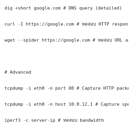
dig +short google.com # DNS query (detailed)

curl -I https://google.com # ทดสอบ HTTP response
wget --spider https://google.com # ทดสอบ URL acc
# Advanced

tcpdump -i eth0 -n port 80 # Capture HTTP packets
tcpdump -i eth0 -n host 10.0.12.1 # Capture spec
iperf3 -c server-ip # ทดสอบ bandwidth
