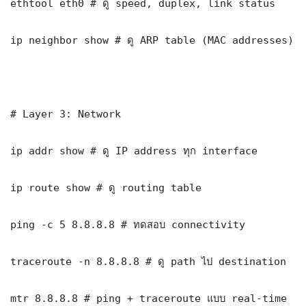
ethtool eth0 # ดู speed, duplex, link status

ip neighbor show # ดู ARP table (MAC addresses)

# Layer 3: Network

ip addr show # ดู IP address ทุก interface

ip route show # ดู routing table

ping -c 5 8.8.8.8 # ทดสอบ connectivity

traceroute -n 8.8.8.8 # ดู path ไป destination

mtr 8.8.8.8 # ping + traceroute แบบ real-time
