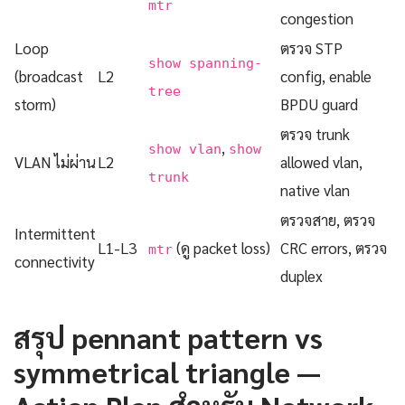
mtr
congestion
Loop
ตรวจ STP
show spanning-
(broadcast
L2
config, enable
tree
storm)
BPDU guard
ตรวจ trunk
,
show vlan
show
VLAN ไม่ผ่าน
L2
allowed vlan,
trunk
native vlan
ตรวจสาย, ตรวจ
Intermittent
L1-L3
(ดู packet loss)
CRC errors, ตรวจ
mtr
connectivity
duplex
สรุป pennant pattern vs
symmetrical triangle —