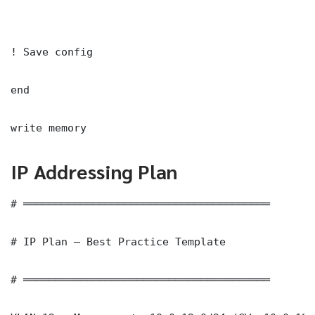
! Save config

end

write memory
IP Addressing Plan
# ═══════════════════════════════════════

# IP Plan — Best Practice Template

# ═══════════════════════════════════════
