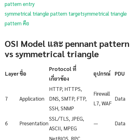
pattern entry
symmetrical triangle pattern target
symmetrical triangle
pattern คือ
OSI Model และ pennant pattern
vs symmetrical triangle
Protocol ที่
Layer
ชื่อ
อุปกรณ์
PDU
เกี่ยวข้อง
HTTP, HTTPS,
Firewall
7
Application
DNS, SMTP, FTP,
Data
L7, WAF
SSH, SNMP
SSL/TLS, JPEG,
6
Presentation
—
Data
ASCII, MPEG
NetBIOS, RPC,