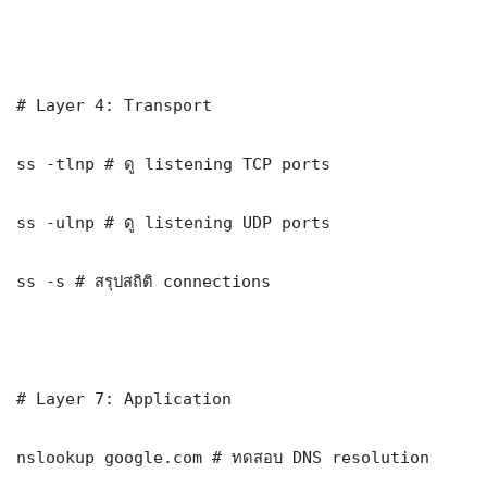
# Layer 4: Transport

ss -tlnp # ดู listening TCP ports

ss -ulnp # ดู listening UDP ports

ss -s # สรุปสถิติ connections

# Layer 7: Application

nslookup google.com # ทดสอบ DNS resolution
