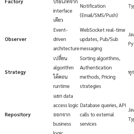
Factory
ประเภทจาก
Notification
Ty
interface
(Email/SMS/Push)
เดียว
Event-
WebSocket real-time
Ja
Observer
driven
updates, Pub/Sub
Py
architecture
messaging
เปลี่ยน
Sorting algorithms,
algorithm
Authentication
Strategy
ทุ
ได้ตอน
methods, Pricing
runtime
strategies
แยก data
access logic
Database queries, API
Ja
Repository
ออกจาก
calls to external
Ty
business
services
logic