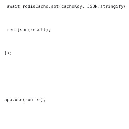
 await redisCache.set(cacheKey, JSON.stringify(r
 res.json(result);

});

app.use(router);
