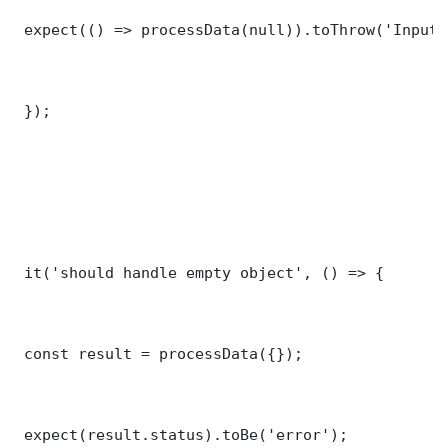
 expect(() => processData(null)).toThrow('Input 
 });

 it('should handle empty object', () => {

 const result = processData({});

 expect(result.status).toBe('error');
