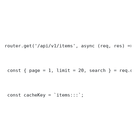
router.get('/api/v1/items', async (req, res) => {
 const { page = 1, limit = 20, search } = req.que
 const cacheKey = `items:::`;
