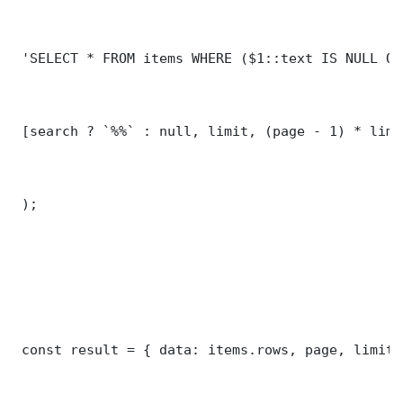
 'SELECT * FROM items WHERE ($1::text IS NULL OR
 [search ? `%%` : null, limit, (page - 1) * limit
 );

 const result = { data: items.rows, page, limit,