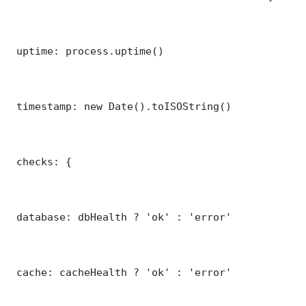
 uptime: process.uptime()

 timestamp: new Date().toISOString()

 checks: {

 database: dbHealth ? 'ok' : 'error'

 cache: cacheHealth ? 'ok' : 'error'
