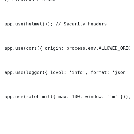
app.use(helmet()); // Security headers

app.use(cors({ origin: process.env.ALLOWED_ORIGI
app.use(logger({ level: 'info', format: 'json' })
app.use(rateLimit({ max: 100, window: '1m' }));
