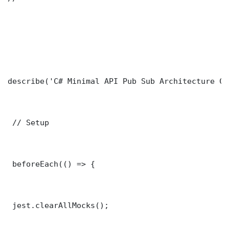
describe('C# Minimal API Pub Sub Architecture Co
 // Setup

 beforeEach(() => {

 jest.clearAllMocks();
