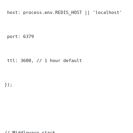
 host: process.env.REDIS_HOST || 'localhost'

 port: 6379

 ttl: 3600, // 1 hour default

});

// Middleware stack
