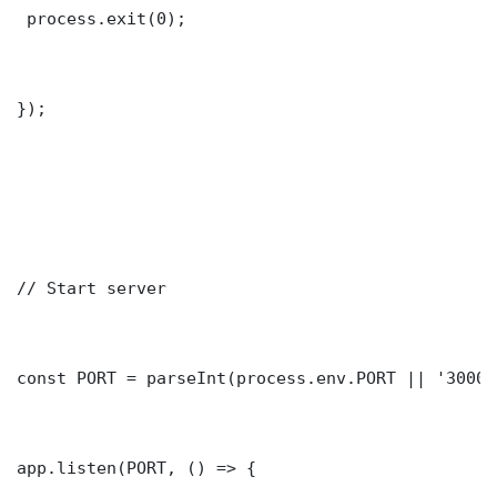
 process.exit(0);

});

// Start server

const PORT = parseInt(process.env.PORT || '3000')
app.listen(PORT, () => {
