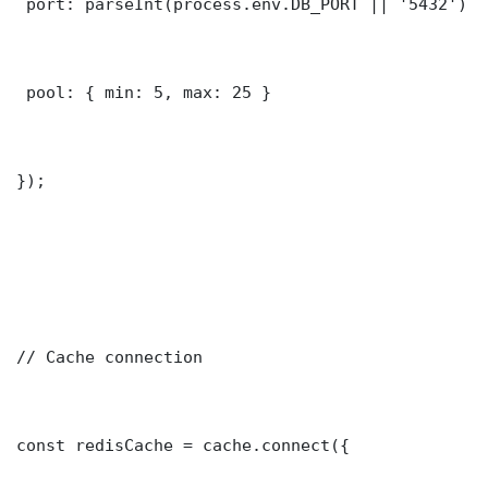
 port: parseInt(process.env.DB_PORT || '5432')

 pool: { min: 5, max: 25 }

});

// Cache connection

const redisCache = cache.connect({
