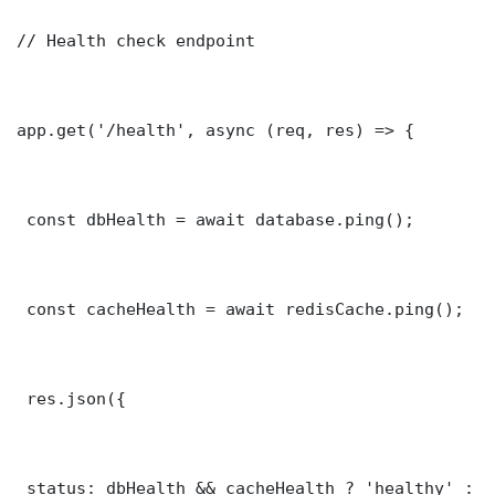
// Health check endpoint

app.get('/health', async (req, res) => {

 const dbHealth = await database.ping();

 const cacheHealth = await redisCache.ping();

 res.json({

 status: dbHealth && cacheHealth ? 'healthy' : '