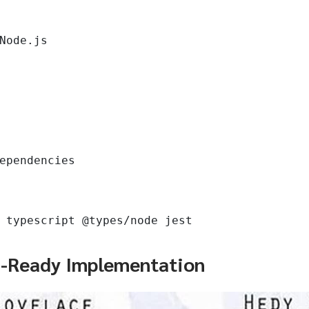
Node.js

ependencies

 typescript @types/node jest
n-Ready Implementation