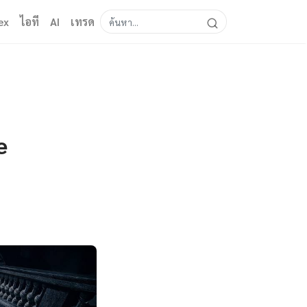
ex
ไอที
AI
เทรด
e