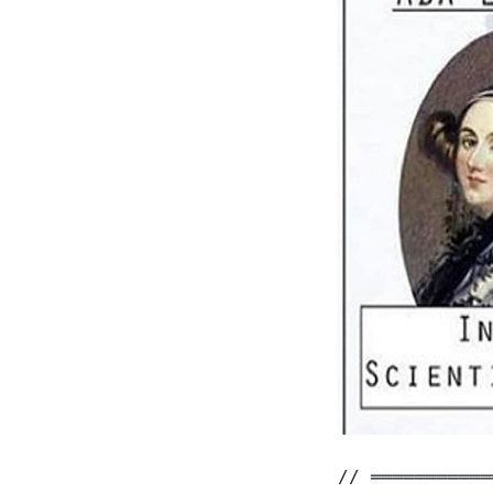
// ═══════════