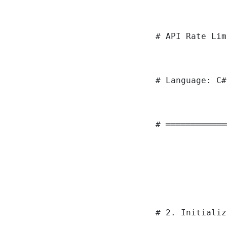
# API Rate Lim
# Language: C#
# ════════════
# 2. Initializ