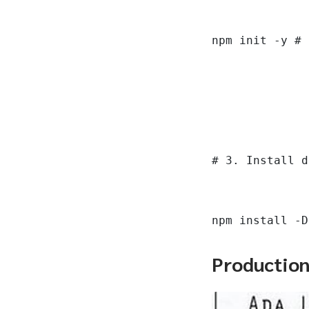
npm init -y # 
# 3. Install d
npm install -D
Productio